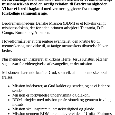
missionsselskab med en særlig relation til Brødremenigheden.
Vi har et bredt bagland med venner og givere fra mange
forskellige sammenhænge.
Brødremenighedens Danske Mission (BDM) er et folkekirkeligt
missionsselskab, der for tiden primært arbejder i Tanzania, D.R.
Congo, Burundi og Albanien.
Hovedformålet er at præsentere evangeliet, den kristne tro til
mennesker og medvirke til, at fattige menneskers tilværelse bliver
bedre.
Når mennesker, inspireret af kirkens Herre, Jesus Kristus, påtager
sig ansvar for videregivelse af evangeliet, er det mission.
Missionens bærende kraft er Gud, som vil, at alle mennesker skal
frelses.
Mission indebærer, at Gud kalder og sender, og at vi lader os
sende
Mission er forkyndelse undervisning og diakoni.
BDM arbejder med mission professionelt og gennem frivillig
indsats.
Mission skal inspirere til næstekærlighed og glæde.
Mission gennem BDM er en integreret del af Unitas Fratrums