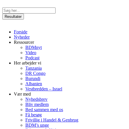
Videre
til
Search
indhold
...
Resultater
Forside
Nyheder
Ressourcer
BDMnyt
Video
Podcast
Her arbejder vi
Tanzania
DR Congo
Burundi
Albanien
Vestbredden – Israel
Vær med
Nyhedsbrev
Bliv medlem
Bed sammen med os
Få besøg
Frivillig i Handel & Genbrug
BDM’s unge