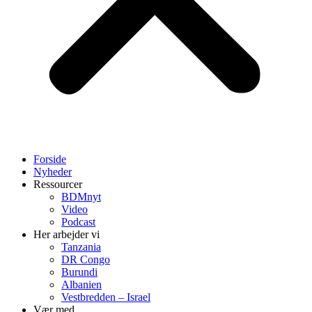
Forside
Nyheder
Ressourcer
BDMnyt
Video
Podcast
Her arbejder vi
Tanzania
DR Congo
Burundi
Albanien
Vestbredden – Israel
Vær med