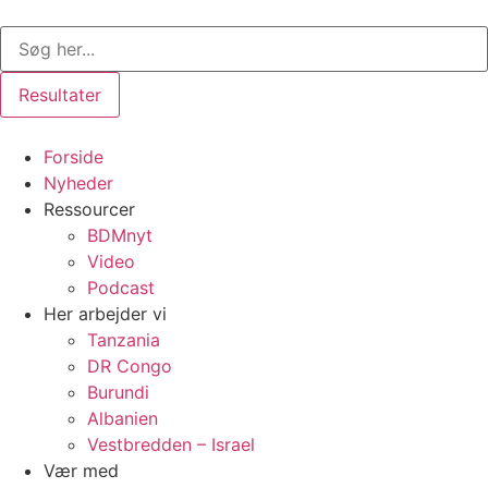
Videre
Search
til
...
indhold
Resultater
Forside
Nyheder
Ressourcer
BDMnyt
Video
Podcast
Her arbejder vi
Tanzania
DR Congo
Burundi
Albanien
Vestbredden – Israel
Vær med