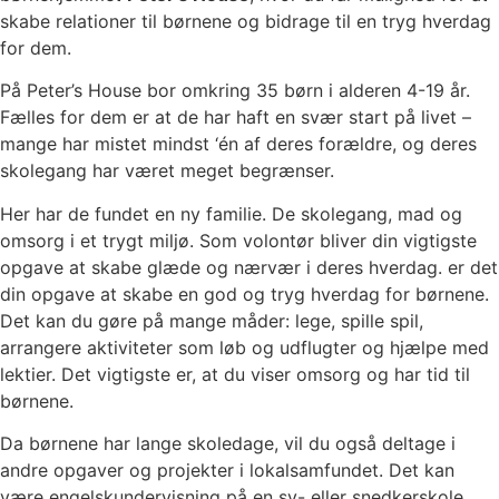
skabe relationer til børnene og bidrage til en tryg hverdag
for dem.
På Peter’s House bor omkring 35 børn i alderen 4-19 år.
Fælles for dem er at de har haft en svær start på livet –
mange har mistet mindst ‘én af deres forældre, og deres
skolegang har været meget begrænser.
Her har de fundet en ny familie. De skolegang, mad og
omsorg i et trygt miljø. Som volontør bliver din vigtigste
opgave at skabe glæde og nærvær i deres hverdag. er det
din opgave at skabe en god og tryg hverdag for børnene.
Det kan du gøre på mange måder: lege, spille spil,
arrangere aktiviteter som løb og udflugter og hjælpe med
lektier. Det vigtigste er, at du viser omsorg og har tid til
børnene.
Da børnene har lange skoledage, vil du også deltage i
andre opgaver og projekter i lokalsamfundet. Det kan
være engelskundervisning på en sy- eller snedkerskole,