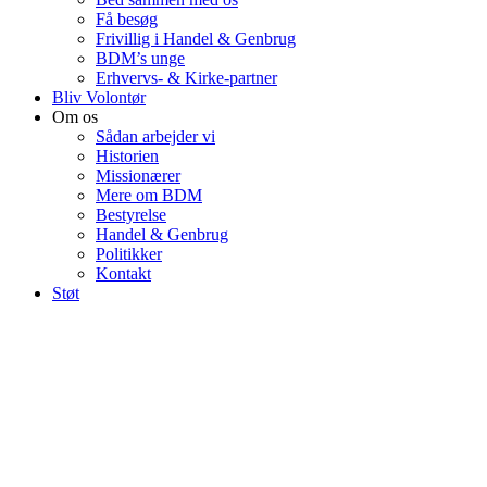
Få besøg
Frivillig i Handel & Genbrug
BDM’s unge
Erhvervs- & Kirke-partner
Bliv Volontør
Om os
Sådan arbejder vi
Historien
Missionærer
Mere om BDM
Bestyrelse
Handel & Genbrug
Politikker
Kontakt
Støt