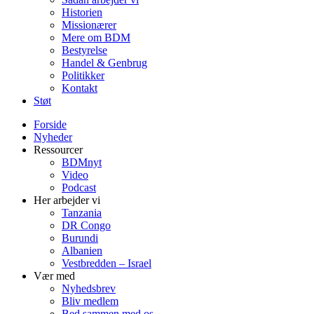
Historien
Missionærer
Mere om BDM
Bestyrelse
Handel & Genbrug
Politikker
Kontakt
Støt
Forside
Nyheder
Ressourcer
BDMnyt
Video
Podcast
Her arbejder vi
Tanzania
DR Congo
Burundi
Albanien
Vestbredden – Israel
Vær med
Nyhedsbrev
Bliv medlem
Bed sammen med os