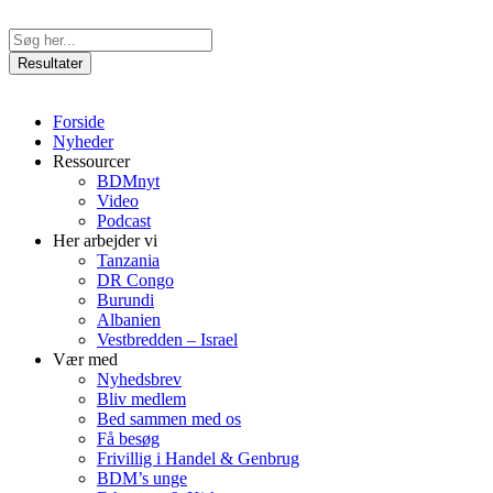
Videre
til
Search
indhold
...
Resultater
Forside
Nyheder
Ressourcer
BDMnyt
Video
Podcast
Her arbejder vi
Tanzania
DR Congo
Burundi
Albanien
Vestbredden – Israel
Vær med
Nyhedsbrev
Bliv medlem
Bed sammen med os
Få besøg
Frivillig i Handel & Genbrug
BDM’s unge