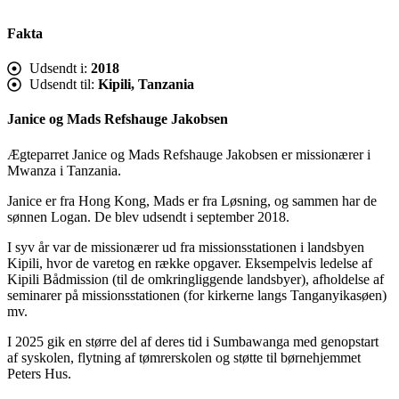
Fakta
Udsendt i:
2018
Udsendt til:
Kipili, Tanzania
Janice og Mads Refshauge Jakobsen
Ægteparret Janice og Mads Refshauge Jakobsen er missionærer i
Mwanza i Tanzania.
Janice er fra Hong Kong, Mads er fra Løsning, og sammen har de
sønnen Logan. De blev udsendt i september 2018.
I syv år var de missionærer ud fra missionsstationen i landsbyen
Kipili, hvor de varetog en række opgaver. Eksempelvis ledelse af
Kipili Bådmission (til de omkringliggende landsbyer), afholdelse af
seminarer på missionsstationen (for kirkerne langs Tanganyikasøen)
mv.
I 2025 gik en større del af deres tid i Sumbawanga med genopstart
af syskolen, flytning af tømrerskolen og støtte til børnehjemmet
Peters Hus.