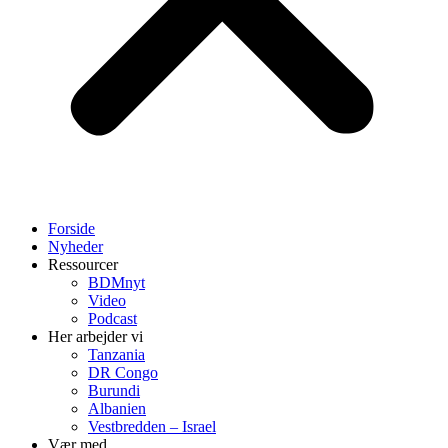
Forside
Nyheder
Ressourcer
BDMnyt
Video
Podcast
Her arbejder vi
Tanzania
DR Congo
Burundi
Albanien
Vestbredden – Israel
Vær med