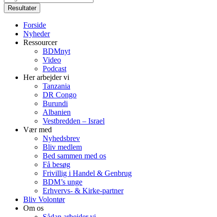
...
Resultater
Forside
Nyheder
Ressourcer
BDMnyt
Video
Podcast
Her arbejder vi
Tanzania
DR Congo
Burundi
Albanien
Vestbredden – Israel
Vær med
Nyhedsbrev
Bliv medlem
Bed sammen med os
Få besøg
Frivillig i Handel & Genbrug
BDM’s unge
Erhvervs- & Kirke-partner
Bliv Volontør
Om os
Sådan arbejder vi