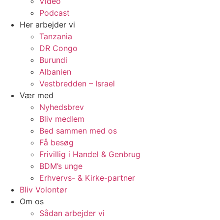
Video
Podcast
Her arbejder vi
Tanzania
DR Congo
Burundi
Albanien
Vestbredden – Israel
Vær med
Nyhedsbrev
Bliv medlem
Bed sammen med os
Få besøg
Frivillig i Handel & Genbrug
BDM’s unge
Erhvervs- & Kirke-partner
Bliv Volontør
Om os
Sådan arbejder vi