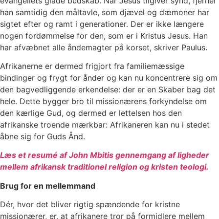
evangeliets glade budskab. Når Jesus tilgiver synd, fjerner
han samtidig den måltavle, som djævel og dæmoner har
sigtet efter og ramt i generationer. Der er ikke længere
nogen fordømmelse for den, som er i Kristus Jesus. Han
har afvæbnet alle åndemagter på korset, skriver Paulus.
Afrikanerne er dermed frigjort fra familiemæssige
bindinger og frygt for ånder og kan nu koncentrere sig om
den bagvedliggende erkendelse: der er en Skaber bag det
hele. Dette bygger bro til missionærens forkyndelse om
den kærlige Gud, og dermed er lettelsen hos den
afrikanske troende mærkbar: Afrikaneren kan nu i stedet
åbne sig for Guds Ånd.
Læs et resumé af John Mbitis gennemgang af ligheder
mellem afrikansk traditionel religion og kristen teologi.
Brug for en mellemmand
Dér, hvor det bliver rigtig spændende for kristne
missionærer, er, at afrikanere tror på formidlere mellem