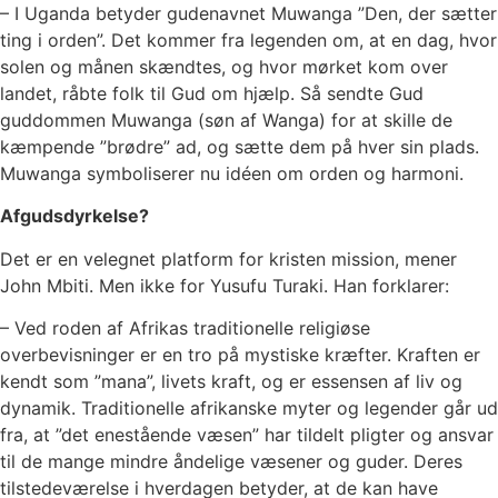
– I Uganda betyder gudenavnet Muwanga ”Den, der sætter
ting i orden”. Det kommer fra legenden om, at en dag, hvor
solen og månen skændtes, og hvor mørket kom over
landet, råbte folk til Gud om hjælp. Så sendte Gud
guddommen Muwanga (søn af Wanga) for at skille de
kæmpende ”brødre” ad, og sætte dem på hver sin plads.
Muwanga symboliserer nu idéen om orden og harmoni.
Afgudsdyrkelse?
Det er en velegnet platform for kristen mission, mener
John Mbiti. Men ikke for Yusufu Turaki. Han forklarer:
– Ved roden af Afrikas traditionelle religiøse
overbevisninger er en tro på mystiske kræfter. Kraften er
kendt som ”mana”, livets kraft, og er essensen af liv og
dynamik. Traditionelle afrikanske myter og legender går ud
fra, at ”det enestående væsen” har tildelt pligter og ansvar
til de mange mindre åndelige væsener og guder. Deres
tilstedeværelse i hverdagen betyder, at de kan have