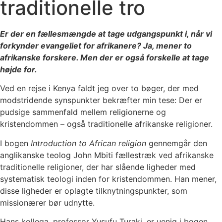
traditionelle tro
Er der en fællesmængde at tage udgangspunkt i, når vi
forkynder evangeliet for afrikanere? Ja, mener to
afrikanske forskere. Men der er også forskelle at tage
højde for.
Ved en rejse i Kenya faldt jeg over to bøger, der med
modstridende synspunkter bekræfter min tese: Der er
pudsige sammenfald mellem religionerne og
kristendommen – også traditionelle afrikanske religioner.
I bogen
Introduction to African religion
gennemgår den
anglikanske teolog John Mbiti fællestræk ved afrikanske
traditionelle religioner, der har slående ligheder med
systematisk teologi inden for kristendommen. Han mener,
disse ligheder er oplagte tilknytningspunkter, som
missionærer bør udnytte.
Hans kollega, professor Yusufu Turaki, er uenig i bogen