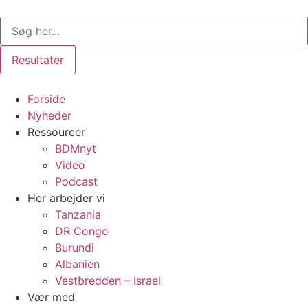
Videre
Search
til
...
indhold
Resultater
Forside
Nyheder
Ressourcer
BDMnyt
Video
Podcast
Her arbejder vi
Tanzania
DR Congo
Burundi
Albanien
Vestbredden – Israel
Vær med