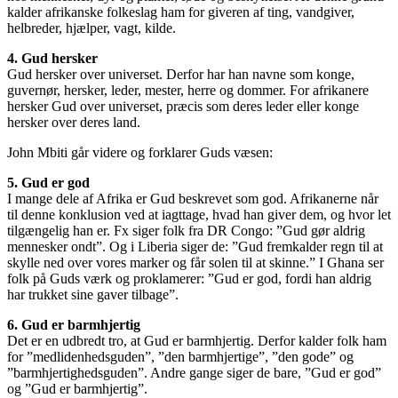
kalder afrikanske folkeslag ham for giveren af ting, vandgiver,
helbreder, hjælper, vagt, kilde.
4. Gud hersker
Gud hersker over universet. Derfor har han navne som konge,
guvernør, hersker, leder, mester, herre og dommer. For afrikanere
hersker Gud over universet, præcis som deres leder eller konge
hersker over deres land.
John Mbiti går videre og forklarer Guds væsen:
5. Gud er god
I mange dele af Afrika er Gud beskrevet som god. Afrikanerne når
til denne konklusion ved at iagttage, hvad han giver dem, og hvor let
tilgængelig han er. Fx siger folk fra DR Congo: ”Gud gør aldrig
mennesker ondt”. Og i Liberia siger de: ”Gud fremkalder regn til at
skylle ned over vores marker og får solen til at skinne.” I Ghana ser
folk på Guds værk og proklamerer: ”Gud er god, fordi han aldrig
har trukket sine gaver tilbage”.
6. Gud er barmhjertig
Det er en udbredt tro, at Gud er barmhjertig. Derfor kalder folk ham
for ”medlidenhedsguden”, ”den barmhjertige”, ”den gode” og
”barmhjertighedsguden”. Andre gange siger de bare, ”Gud er god”
og ”Gud er barmhjertig”.