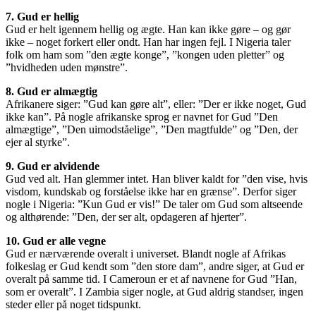
7. Gud er hellig
Gud er helt igennem hellig og ægte. Han kan ikke gøre – og gør
ikke – noget forkert eller ondt. Han har ingen fejl. I Nigeria taler
folk om ham som ”den ægte konge”, ”kongen uden pletter” og
”hvidheden uden mønstre”.
8. Gud er almægtig
Afrikanere siger: ”Gud kan gøre alt”, eller: ”Der er ikke noget, Gud
ikke kan”. På nogle afrikanske sprog er navnet for Gud ”Den
almægtige”, ”Den uimodståelige”, ”Den magtfulde” og ”Den, der
ejer al styrke”.
9. Gud er alvidende
Gud ved alt. Han glemmer intet. Han bliver kaldt for ”den vise, hvis
visdom, kundskab og forståelse ikke har en grænse”. Derfor siger
nogle i Nigeria: ”Kun Gud er vis!” De taler om Gud som altseende
og althørende: ”Den, der ser alt, opdageren af hjerter”.
10. Gud er alle vegne
Gud er nærværende overalt i universet. Blandt nogle af Afrikas
folkeslag er Gud kendt som ”den store dam”, andre siger, at Gud er
overalt på samme tid. I Cameroun er et af navnene for Gud ”Han,
som er overalt”. I Zambia siger nogle, at Gud aldrig standser, ingen
steder eller på noget tidspunkt.