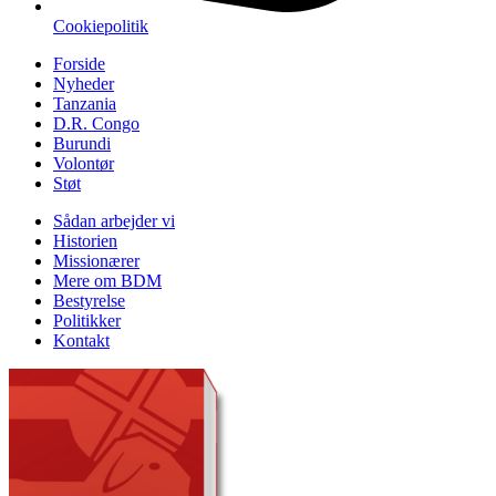
Cookiepolitik
Forside
Nyheder
Tanzania
D.R. Congo
Burundi
Volontør
Støt
Sådan arbejder vi
Historien
Missionærer
Mere om BDM
Bestyrelse
Politikker
Kontakt