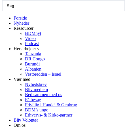
Search
...
Forside
Nyheder
Ressourcer
BDMnyt
Video
Podcast
Her arbejder vi
Tanzania
DR Congo
Burundi
Albanien
Vestbredden – Israel
Vær med
Nyhedsbrev
Bliv medlem
Bed sammen med os
Få besøg
Frivillig i Handel & Genbrug
BDM’s unge
Erhvervs- & Kirke-partner
Bliv Volontør
Om os