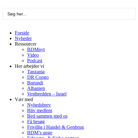
Videre
til
Search
indhold
...
Forside
Nyheder
Ressourcer
BDMnyt
Video
Podcast
Her arbejder vi
Tanzania
DR Congo
Burundi
Albanien
Vestbredden – Israel
Vær med
Nyhedsbrev
Bliv medlem
Bed sammen med os
Få besøg
Frivillig i Handel & Genbrug
BDM’s unge