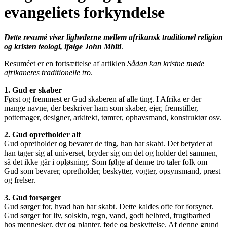
evangeliets forkyndelse
Dette resumé viser lighederne mellem afrikansk traditionel religion
og kristen teologi, ifølge John Mbiti
.
Resuméet er en fortsættelse af artiklen
Sådan kan kristne møde
afrikaneres traditionelle tro
.
1. Gud er skaber
Først og fremmest er Gud skaberen af alle ting. I Afrika er der
mange navne, der beskriver ham som skaber, ejer, fremstiller,
pottemager, designer, arkitekt, tømrer, ophavsmand, konstruktør osv.
2. Gud opretholder alt
Gud opretholder og bevarer de ting, han har skabt. Det betyder at
han tager sig af universet, bryder sig om det og holder det sammen,
så det ikke går i opløsning. Som følge af denne tro taler folk om
Gud som bevarer, opretholder, beskytter, vogter, opsynsmand, præst
og frelser.
3. Gud forsørger
Gud sørger for, hvad han har skabt. Dette kaldes ofte for forsynet.
Gud sørger for liv, solskin, regn, vand, godt helbred, frugtbarhed
hos mennesker, dyr og planter, føde og beskyttelse. Af denne grund