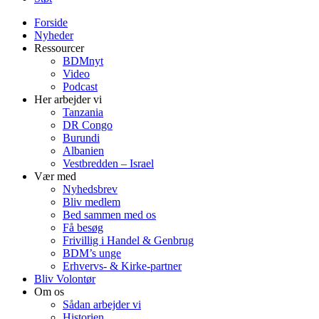
Forside
Nyheder
Ressourcer
BDMnyt
Video
Podcast
Her arbejder vi
Tanzania
DR Congo
Burundi
Albanien
Vestbredden – Israel
Vær med
Nyhedsbrev
Bliv medlem
Bed sammen med os
Få besøg
Frivillig i Handel & Genbrug
BDM’s unge
Erhvervs- & Kirke-partner
Bliv Volontør
Om os
Sådan arbejder vi
Historien