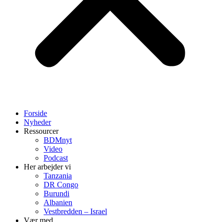
Forside
Nyheder
Ressourcer
BDMnyt
Video
Podcast
Her arbejder vi
Tanzania
DR Congo
Burundi
Albanien
Vestbredden – Israel
Vær med