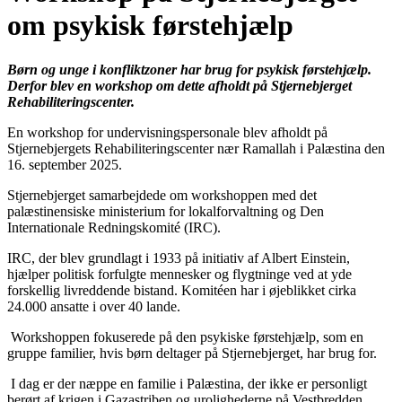
om psykisk førstehjælp
Børn og unge i konfliktzoner har brug for psykisk førstehjælp.
Derfor blev en workshop om dette afholdt på Stjernebjerget
Rehabiliteringscenter.
En workshop for undervisningspersonale blev afholdt på
Stjernebjergets Rehabiliteringscenter nær Ramallah i Palæstina den
16. september 2025.
Stjernebjerget samarbejdede om workshoppen med det
palæstinensiske ministerium for lokalforvaltning og Den
Internationale Redningskomité (IRC).
IRC, der blev grundlagt i 1933 på initiativ af Albert Einstein,
hjælper politisk forfulgte mennesker og flygtninge ved at yde
forskellig livreddende bistand. Komitéen har i øjeblikket cirka
24.000 ansatte i over 40 lande.
Workshoppen fokuserede på den psykiske førstehjælp, som en
gruppe familier, hvis børn deltager på Stjernebjerget, har brug for.
I dag er der næppe en familie i Palæstina, der ikke er personligt
berørt af krigen i Gazastriben og urolighederne på Vestbredden,