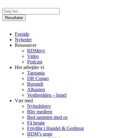
Videre
til
Search
indhold
...
Resultater
Forside
Nyheder
Ressourcer
BDMnyt
Video
Podcast
Her arbejder vi
Tanzania
DR Congo
Burundi
Albanien
Vestbredden – Israel
Vær med
Nyhedsbrev
Bliv medlem
Bed sammen med os
Få besøg
Frivillig i Handel & Genbrug
BDM’s unge