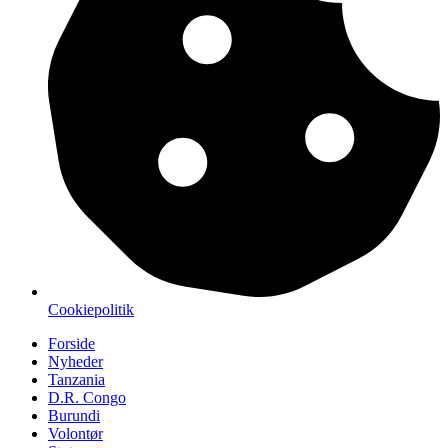
Cookiepolitik
Forside
Nyheder
Tanzania
D.R. Congo
Burundi
Volontør