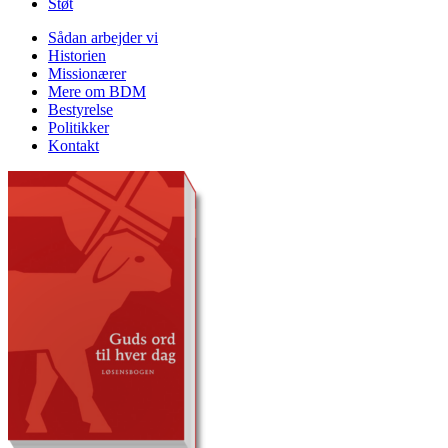
Støt
Sådan arbejder vi
Historien
Missionærer
Mere om BDM
Bestyrelse
Politikker
Kontakt