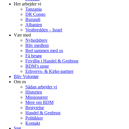
Her arbejder vi
Tanzania
DR Congo
Burundi
Albanien
Vestbredden – Israel
Vær med
Nyhedsbrev
Bliv medlem
Bed sammen med os
Få besøg
Frivillig i Handel & Genbrug
BDM’s unge
Erhvervs- & Kirke-partner
Bliv Volontør
Om os
Sådan arbejder vi
Historien
Missionærer
Mere om BDM
Bestyrelse
Handel & Genbrug
Politikker
Kontakt
Støt