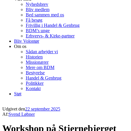
Nyhedsbrev
Bliv medlem
Bed sammen med os
Få besøg
Frivillig i Handel & Genbrug
BDM’s unge
Erhvervs- & Kirke-partner
Bliv Volontør
Om os
Sådan arbejder vi
Historien
Missionærer
Mere om BDM
Bestyrelse
Handel & Genbrug
Politikker
Kontakt
Støt
Udgivet den
22 september 2025
Af:
Svend Løbner
Workshop på Stjernebjerget