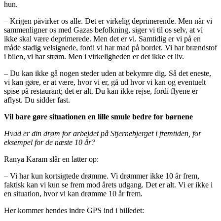
hun.
– Krigen påvirker os alle. Det er virkelig deprimerende. Men når vi
sammenligner os med Gazas befolkning, siger vi til os selv, at vi
ikke skal være deprimerede. Men det er vi. Samtidig er vi på en
måde stadig velsignede, fordi vi har mad på bordet. Vi har brændstof
i bilen, vi har strøm. Men i virkeligheden er det ikke et liv.
– Du kan ikke gå nogen steder uden at bekymre dig. Så det eneste,
vi kan gøre, er at være, hvor vi er, gå ud hvor vi kan og eventuelt
spise på restaurant; det er alt. Du kan ikke rejse, fordi flyene er
aflyst. Du sidder fast.
Vil bare gøre situationen en lille smule bedre for børnene
Hvad er din drøm for arbejdet på Stjernebjerget i fremtiden, for
eksempel for de næste 10 år?
Ranya Karam slår en latter op:
– Vi har kun kortsigtede drømme. Vi drømmer ikke 10 år frem,
faktisk kan vi kun se frem mod årets udgang. Det er alt. Vi er ikke i
en situation, hvor vi kan drømme 10 år frem.
Her kommer hendes indre GPS ind i billedet: