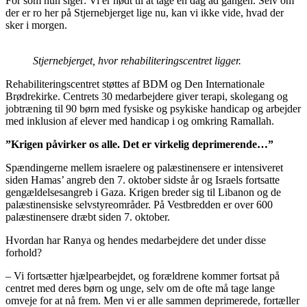
For som hun siger: Vi er nødt til at tage en dag ad gangen. Selv om
der er ro her på Stjernebjerget lige nu, kan vi ikke vide, hvad der
sker i morgen.
Stjernebjerget, hvor rehabiliteringscentret ligger.
Rehabiliteringscentret støttes af BDM og Den Internationale
Brødrekirke. Centrets 30 medarbejdere giver terapi, skolegang og
jobtræning til 90 børn med fysiske og psykiske handicap og arbejder
med inklusion af elever med handicap i og omkring Ramallah.
”Krigen påvirker os alle. Det er virkelig deprimerende…”
Spændingerne mellem israelere og palæstinensere er intensiveret
siden Hamas’ angreb den 7. oktober sidste år og Israels fortsatte
gengældelsesangreb i Gaza. Krigen breder sig til Libanon og de
palæstinensiske selvstyreområder. På Vestbredden er over 600
palæstinensere dræbt siden 7. oktober.
Hvordan har Ranya og hendes medarbejdere det under disse
forhold?
– Vi fortsætter hjælpearbejdet, og forældrene kommer fortsat på
centret med deres børn og unge, selv om de ofte må tage lange
omveje for at nå frem. Men vi er alle sammen deprimerede, fortæller