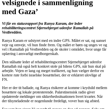
velsignede i sammenligning
med Gaza’
Vi får en statusrapport fra Ranya Karam, der leder
rehabiliteringscentret Stjernebjerget udenfor Ramallah på
Vestbredden.
Ranya Karam er udstyret med en indre GPS. Målet er sat, og uanset
veje og omveje, vil hun finde frem. Og målet er børn og unges ve og
vel i Ramallah på Vestbredden og de skoler i området, hvor unge får
oplæring i ansvarligt medborgerskab.
Den stålsatte leder af rehabiliteringscentret Stjernebjerget udenfor
Ramallah må også helt konkret stole på bilens GPS, når hun skal på
arbejde. Vejen er lang og meget trafikeret, og hun vælger derfor en
kortere rute forbi israelske bosættelser, der er erklæret ulovlige af
FN.
Her er der tit ballade, og Ranya risikerer at komme i krydsild mellem
bosættere og lokale protesterende. Palæstinensisk radio giver
opdaterede meldinger om sikkerhedssituationen hvert kvarter. Når
der tilsyneladende er nogenlunde fredeligt, vover hun sig afsted.