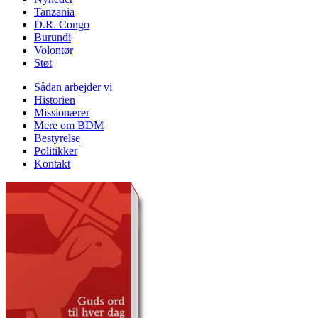
Tanzania
D.R. Congo
Burundi
Volontør
Støt
Sådan arbejder vi
Historien
Missionærer
Mere om BDM
Bestyrelse
Politikker
Kontakt