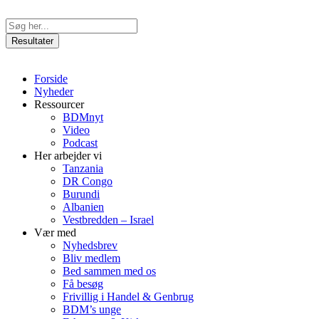
Videre
til
Search
indhold
...
Resultater
Forside
Nyheder
Ressourcer
BDMnyt
Video
Podcast
Her arbejder vi
Tanzania
DR Congo
Burundi
Albanien
Vestbredden – Israel
Vær med
Nyhedsbrev
Bliv medlem
Bed sammen med os
Få besøg
Frivillig i Handel & Genbrug
BDM’s unge