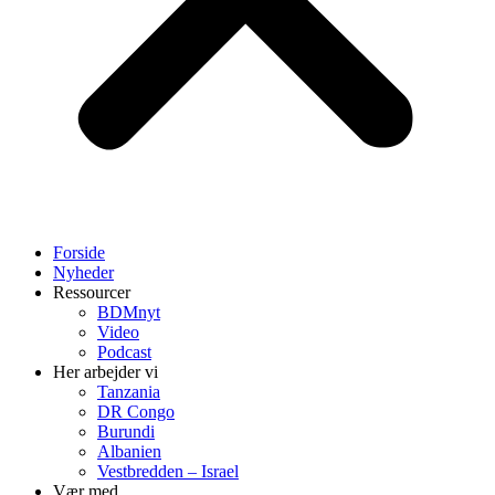
Forside
Nyheder
Ressourcer
BDMnyt
Video
Podcast
Her arbejder vi
Tanzania
DR Congo
Burundi
Albanien
Vestbredden – Israel
Vær med