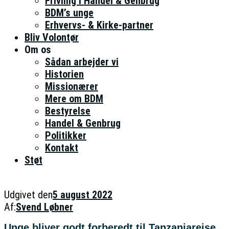
Frivillig i Handel & Genbrug
BDM’s unge
Erhvervs- & Kirke-partner
Bliv Volontør
Om os
Sådan arbejder vi
Historien
Missionærer
Mere om BDM
Bestyrelse
Handel & Genbrug
Politikker
Kontakt
Støt
Udgivet den
5 august 2022
Af:
Svend Løbner
Unge bliver godt forberedt til Tanzaniarejse