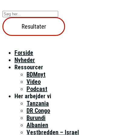
Videre
til
Search
indhold
...
Resultater
Forside
Nyheder
Ressourcer
BDMnyt
Video
Podcast
Her arbejder vi
Tanzania
DR Congo
Burundi
Albanien
Vestbredden – Israel