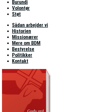
Burundi
Volontør
Støt
Sådan arbejder vi
Historien
Missionærer
Mere om BDM
Bestyrelse
Politikker
Kontakt