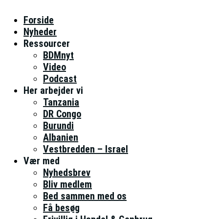
Forside
Nyheder
Ressourcer
BDMnyt
Video
Podcast
Her arbejder vi
Tanzania
DR Congo
Burundi
Albanien
Vestbredden – Israel
Vær med
Nyhedsbrev
Bliv medlem
Bed sammen med os
Få besøg