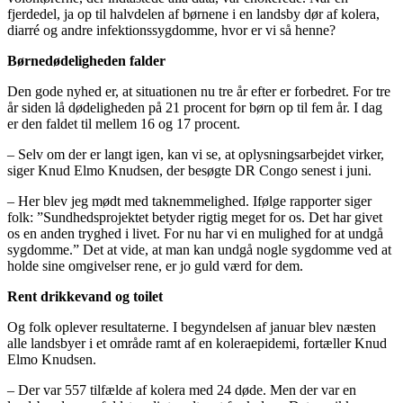
fjerdedel, ja op til halvdelen af børnene i en landsby dør af kolera,
diarré og andre infektionssygdomme, hvor er vi så henne?
Børnedødeligheden falder
Den gode nyhed er, at situationen nu tre år efter er forbedret. For tre
år siden lå dødeligheden på 21 procent for børn op til fem år. I dag
er den faldet til mellem 16 og 17 procent.
– Selv om der er langt igen, kan vi se, at oplysningsarbejdet virker,
siger Knud Elmo Knudsen, der besøgte DR Congo senest i juni.
– Her blev jeg mødt med taknemmelighed. Ifølge rapporter siger
folk: ”Sundhedsprojektet betyder rigtig meget for os. Det har givet
os en anden tryghed i livet. For nu har vi en mulighed for at undgå
sygdomme.” Det at vide, at man kan undgå nogle sygdomme ved at
holde sine omgivelser rene, er jo guld værd for dem.
Rent drikkevand og toilet
Og folk oplever resultaterne. I begyndelsen af januar blev næsten
alle landsbyer i et område ramt af en koleraepidemi, fortæller Knud
Elmo Knudsen.
– Der var 557 tilfælde af kolera med 24 døde. Men der var en