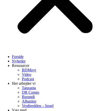
Forside
Nyheder
Ressourcer
BDMnyt
Video
Podcast
Her arbejder vi
Tanzania
DR Congo
Burundi
Albanien
Vestbredden – Israel
Vær med