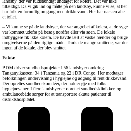
landsby, der var fuldstændigt undtaget for kolera. Det var ikke
tilfældigt. Da vi gik ind og målte på den landsby, kunne vi se, at her
har folk en fornuftig omgang med drikkevand. Her har næsten alle
et toilet.
– Vi kunne se på de landsbyer, der var angrebet af kolera, at de syge
var kommet udefra på besøg nordfra eller via søen. De lokale
indbyggere fik ikke kolera. De havde lært at vaske hænder og bruge
omgivelserne på den rigtige måde. Trods de mange smittede, var der
ingen af de lokale, der blev smittet.
Fakta:
BDM driver sundhedsprojekter i 56 landsbyer omkring
Tanganyikasøen: 34 i Tanzania og 22 i DR Congo. Her modtager
befolkningen undervisning i hygiejne og adgang til rent drikkevand.
Der oprettes sundhedskomitéer, der holder øje med folks
hygiejnevaner. I flere landsbyer er oprettet sundhedsklinikker, og
ambulancebåde sørger for at transportere akutte patienter til
distriktshospitalet.