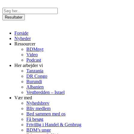
Videre
til
Search
indhold
...
Resultater
Forside
Nyheder
Ressourcer
BDMnyt
Video
Podcast
Her arbejder vi
Tanzania
DR Congo
Burundi
Albanien
Vestbredden – Israel
Vær med
Nyhedsbrev
Bliv medlem
Bed sammen med os
Få besøg
Frivillig i Handel & Genbrug
BDM’s unge