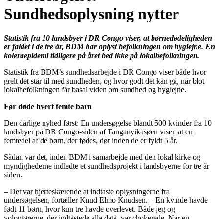
Sundhedsoplysning nytter
Statistik fra 10 landsbyer i DR Congo viser, at børnedødeligheden
er faldet i de tre år, BDM har oplyst befolkningen om hygiejne. En
koleraepidemi tidligere på året bed ikke på lokalbefolkningen.
Statistik fra BDM’s sundhedsarbejde i DR Congo viser både hvor
grelt det står til med sundheden, og hvor godt det kan gå, når blot
lokalbefolkningen får basal viden om sundhed og hygiejne.
Før døde hvert femte barn
Den dårlige nyhed først: En undersøgelse blandt 500 kvinder fra 10
landsbyer på DR Congo-siden af Tanganyikasøen viser, at en
femtedel af de børn, der fødes, dør inden de er fyldt 5 år.
Sådan var det, inden BDM i samarbejde med den lokal kirke og
myndighederne indledte et sundhedsprojekt i landsbyerne for tre år
siden.
– Det var hjerteskærende at indtaste oplysningerne fra
undersøgelsen, fortæller Knud Elmo Knudsen. – En kvinde havde
født 11 børn, hvor kun tre havde overlevet. Både jeg og
volontørerne, der indtastede alla data, var chokerede. Når en