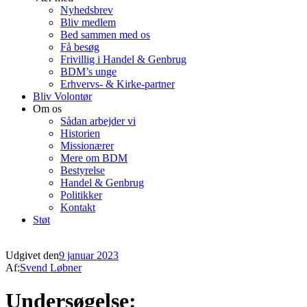
Nyhedsbrev
Bliv medlem
Bed sammen med os
Få besøg
Frivillig i Handel & Genbrug
BDM’s unge
Erhvervs- & Kirke-partner
Bliv Volontør
Om os
Sådan arbejder vi
Historien
Missionærer
Mere om BDM
Bestyrelse
Handel & Genbrug
Politikker
Kontakt
Støt
Udgivet den
9 januar 2023
Af:
Svend Løbner
Undersøgelse: