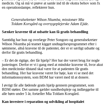
medicin. Og så må vi prøve at samle ind til de ekstra behov som fx
en operationslampe, reflekterer hun.
Generalsekretær Wilson Nkumba, missionær Mia
Toldam Korsgård og oversygeplejerske Adam Ejide.
Sænker kravene til at udsatte kan få gratis behandling
Samtidig har hun og overlæge Peter Songoro og generalsekretær
Wilson Nkumba på teamet kigget undtagelsesprogrammet efter i
sømmene, altså kravene til de patienter, der er er særligt udsatte og
derfor får gratis behandling.
– Er det de rigtige, der får hjælp? Her har der været brug for nogle
justeringer. Derfor er vi i gang med at mindske kravene til, hvor akut
den medicinske tilstand skal være for at patienten får gratis
behandling. Her har kravene været for høje, kan vi se med det
informationssystem, som BDM har været med til at donere.
I øvrigt får alle fødende gratis hjælp gennem programmet, som
BDM støtter. Det samme gælder sundhedspleje og indlæggelse til
alle børn under 5 år, fortæller Mia Toldam Korsgård.
Kan investere i reparation og udvikling af hospitalet