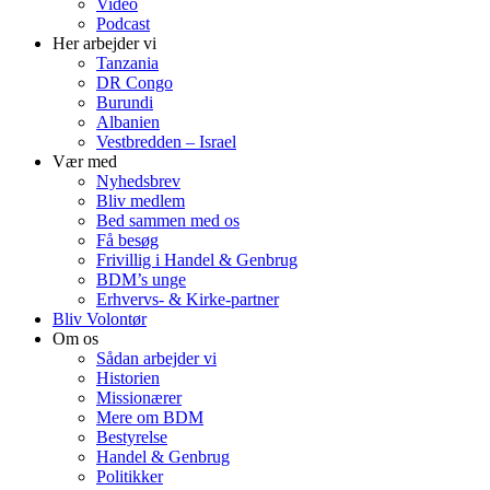
Video
Podcast
Her arbejder vi
Tanzania
DR Congo
Burundi
Albanien
Vestbredden – Israel
Vær med
Nyhedsbrev
Bliv medlem
Bed sammen med os
Få besøg
Frivillig i Handel & Genbrug
BDM’s unge
Erhvervs- & Kirke-partner
Bliv Volontør
Om os
Sådan arbejder vi
Historien
Missionærer
Mere om BDM
Bestyrelse
Handel & Genbrug
Politikker