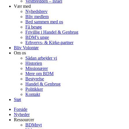
Vestbredden – Israel
Vær med
Nyhedsbrev
Bliv medlem
Bed sammen med os
Få besøg
Frivillig i Handel & Genbrug
BDM’s unge
Erhvervs- & Kirke-partner
Bliv Volontør
Om os
Sådan arbejder vi
Historien
Missionærer
Mere om BDM
Bestyrelse
Handel & Genbrug
Politikker
Kontakt
Støt
Forside
Nyheder
Ressourcer
BDMnyt