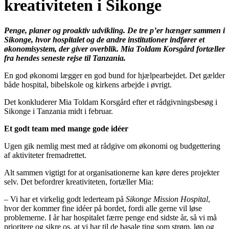
kreativiteten i Sikonge
Penge, planer og proaktiv udvikling. De tre p’er hænger sammen i
Sikonge, hvor hospitalet og de andre institutioner indfører et
økonomisystem, der giver overblik. Mia Toldam Korsgård fortæller
fra hendes seneste rejse til Tanzania.
En god økonomi lægger en god bund for hjælpearbejdet. Det gælder
både hospital, bibelskole og kirkens arbejde i øvrigt.
Det konkluderer Mia Toldam Korsgård efter et rådgivningsbesøg i
Sikonge i Tanzania midt i februar.
Et godt team med mange gode idéer
Ugen gik nemlig mest med at rådgive om økonomi og budgettering
af aktiviteter fremadrettet.
Alt sammen vigtigt for at organisationerne kan køre deres projekter
selv. Det befordrer kreativiteten, fortæller Mia:
– Vi har et virkelig godt lederteam på
Sikonge Mission Hospital
,
hvor der kommer fine idéer på bordet, fordi alle gerne vil løse
problemerne. I år har hospitalet færre penge end sidste år, så vi må
prioritere og sikre os, at vi har til de basale ting som strøm, løn og