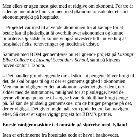
Men ellers er ugen mest gået med at rådgive om økonomi. For tre år
siden gennemførte hun sammen med økonomikonsulenter et stort
økonomiprojekt på hospitalet.
– Projektet var med til at vende økonomien fra at kæmpe for at
betale løn til pludselig at få overblik over økonomien og kunne
prioritere. Og sidste år kunne vi også investere lidt i udvikling af
hospitalet f.eks. renoveringer og medicinsk udstyr.
Sammen med BDM gennemføres nu et lignende projekt på
Lusangi
Bible College
og
Lusangi Secondary School
, samt på kirkens
hovedkontor i Tabora.
– Det handler grundlæggende om at sikre, at pengene bliver brugt til
det, de skal bruges til og at der er gennemsigtighed i økonomien.
Men endnu vigtigere er det, at økonomisystemet giver dem, der
sidder med de institutioner, mulighed for at planlægge, hvad de
gerne vil bruge pengene til – og se hvad de hidtil har brugt penge
på. Så kan de pludselig gennemskue, om de bruger pengene på det,
der er vigtigst. Det giver nogle mål, som gode ledere kan navigere
efter. Så det er et super vigtigt projekt for BDM’s partner.
Eneste røntgenmaskine i et område på størrelse med Jylland
Igen er erfaringerne fra hospitalet gode at have i baghovedet.