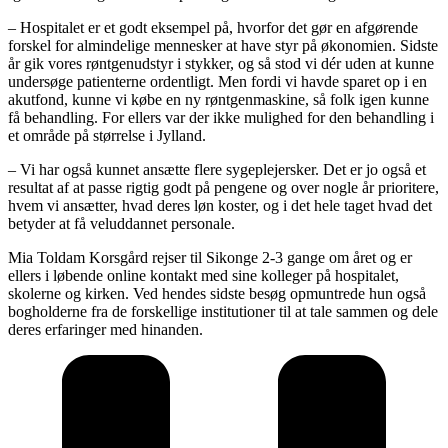
– Hospitalet er et godt eksempel på, hvorfor det gør en afgørende
forskel for almindelige mennesker at have styr på økonomien. Sidste
år gik vores røntgenudstyr i stykker, og så stod vi dér uden at kunne
undersøge patienterne ordentligt. Men fordi vi havde sparet op i en
akutfond, kunne vi købe en ny røntgenmaskine, så folk igen kunne
få behandling. For ellers var der ikke mulighed for den behandling i
et område på størrelse i Jylland.
– Vi har også kunnet ansætte flere sygeplejersker. Det er jo også et
resultat af at passe rigtig godt på pengene og over nogle år prioritere,
hvem vi ansætter, hvad deres løn koster, og i det hele taget hvad det
betyder at få veluddannet personale.
Mia Toldam Korsgård rejser til Sikonge 2-3 gange om året og er
ellers i løbende online kontakt med sine kolleger på hospitalet,
skolerne og kirken. Ved hendes sidste besøg opmuntrede hun også
bogholderne fra de forskellige institutioner til at tale sammen og dele
deres erfaringer med hinanden.