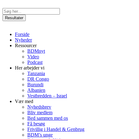
Videre
til
Search
indhold
...
Resultater
Forside
Nyheder
Ressourcer
BDMnyt
Video
Podcast
Her arbejder vi
Tanzania
DR Congo
Burundi
Albanien
Vestbredden – Israel
Vær med
Nyhedsbrev
Bliv medlem
Bed sammen med os
Få besøg
Frivillig i Handel & Genbrug
BDM’s unge