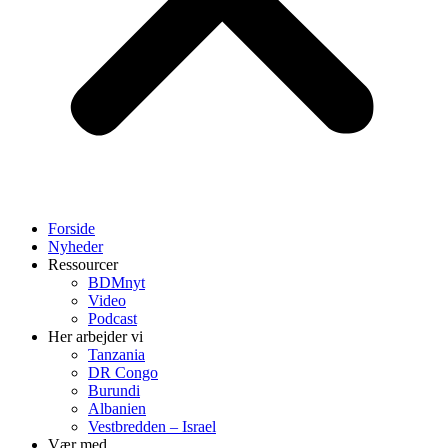
Forside
Nyheder
Ressourcer
BDMnyt
Video
Podcast
Her arbejder vi
Tanzania
DR Congo
Burundi
Albanien
Vestbredden – Israel
Vær med