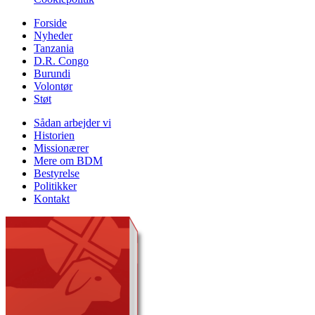
Forside
Nyheder
Tanzania
D.R. Congo
Burundi
Volontør
Støt
Sådan arbejder vi
Historien
Missionærer
Mere om BDM
Bestyrelse
Politikker
Kontakt