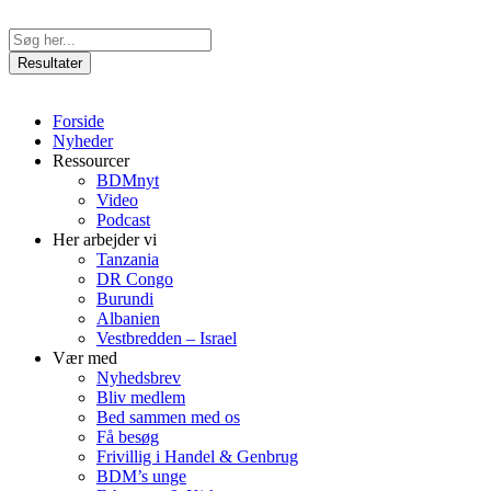
Videre
til
Search
indhold
...
Resultater
Forside
Nyheder
Ressourcer
BDMnyt
Video
Podcast
Her arbejder vi
Tanzania
DR Congo
Burundi
Albanien
Vestbredden – Israel
Vær med
Nyhedsbrev
Bliv medlem
Bed sammen med os
Få besøg
Frivillig i Handel & Genbrug
BDM’s unge