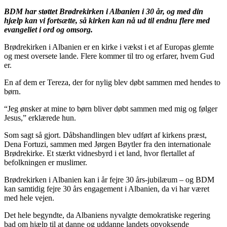
BDM har støttet Brødrekirken i Albanien i 30 år, og med din
hjælp kan vi fortsætte, så kirken kan nå ud til endnu flere med
evangeliet i ord og omsorg.
Brødrekirken i Albanien er en kirke i vækst i et af Europas glemte
og mest oversete lande. Flere kommer til tro og erfarer, hvem Gud
er.
En af dem er Tereza, der for nylig blev døbt sammen med hendes to
børn.
“Jeg ønsker at mine to børn bliver døbt sammen med mig og følger
Jesus,” erklærede hun.
Som sagt så gjort. Dåbshandlingen blev udført af kirkens præst,
Dena Fortuzi, sammen med Jørgen Bøytler fra den internationale
Brødrekirke. Et stærkt vidnesbyrd i et land, hvor flertallet af
befolkningen er muslimer.
Brødrekirken i Albanien kan i år fejre 30 års-jubilæum – og BDM
kan samtidig fejre 30 års engagement i Albanien, da vi har været
med hele vejen.
Det hele begyndte, da Albaniens nyvalgte demokratiske regering
bad om hjælp til at danne og uddanne landets opvoksende