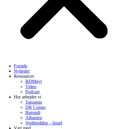
Forside
Nyheder
Ressourcer
BDMnyt
Video
Podcast
Her arbejder vi
Tanzania
DR Congo
Burundi
Albanien
Vestbredden – Israel
Vær med