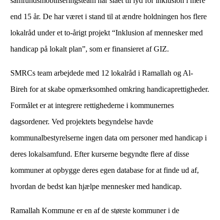
samfundsmobiliseringsteam har slået til lyd for inklusion i mere
end 15 år. De har været i stand til at ændre holdningen hos flere
lokalråd under et to-årigt projekt “Inklusion af mennesker med
handicap på lokalt plan”, som er finansieret af GIZ.
SMRCs team arbejdede med 12 lokalråd i Ramallah og Al-
Bireh for at skabe opmærksomhed omkring handicaprettigheder.
Formålet er at integrere rettighederne i kommunernes
dagsordener. Ved projektets begyndelse havde
kommunalbestyrelserne ingen data om personer med handicap i
deres lokalsamfund. Efter kurserne begyndte flere af disse
kommuner at opbygge deres egen database for at finde ud af,
hvordan de bedst kan hjælpe mennesker med handicap.
Ramallah Kommune er en af ​​de største kommuner i de