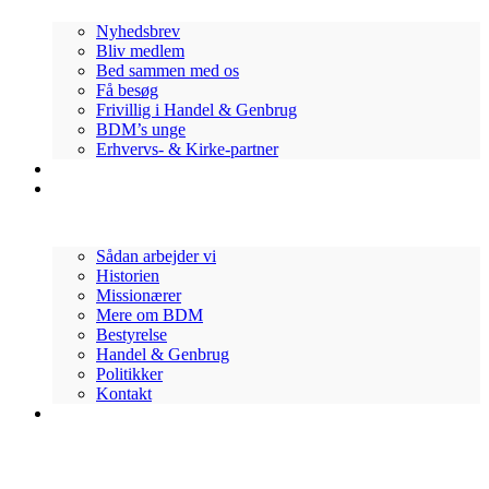
Nyhedsbrev
Bliv medlem
Bed sammen med os
Få besøg
Frivillig i Handel & Genbrug
BDM’s unge
Erhvervs- & Kirke-partner
Bliv Volontør
Om os
Sådan arbejder vi
Historien
Missionærer
Mere om BDM
Bestyrelse
Handel & Genbrug
Politikker
Kontakt
Støt