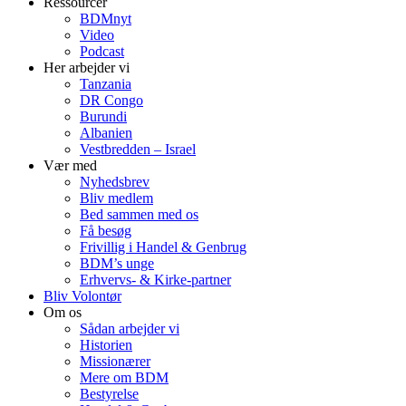
Ressourcer
BDMnyt
Video
Podcast
Her arbejder vi
Tanzania
DR Congo
Burundi
Albanien
Vestbredden – Israel
Vær med
Nyhedsbrev
Bliv medlem
Bed sammen med os
Få besøg
Frivillig i Handel & Genbrug
BDM’s unge
Erhvervs- & Kirke-partner
Bliv Volontør
Om os
Sådan arbejder vi
Historien
Missionærer
Mere om BDM
Bestyrelse