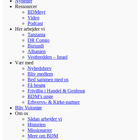
Nyheder
Ressourcer
BDMnyt
Video
Podcast
Her arbejder vi
Tanzania
DR Congo
Burundi
Albanien
Vestbredden – Israel
Vær med
Nyhedsbrev
Bliv medlem
Bed sammen med os
Få besøg
Frivillig i Handel & Genbrug
BDM’s unge
Erhvervs- & Kirke-partner
Bliv Volontør
Om os
Sådan arbejder vi
Historien
Missionærer
Mere om BDM