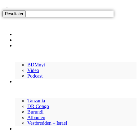
Search
Videre
...
til
Resultater
indhold
Forside
Nyheder
Ressourcer
BDMnyt
Video
Podcast
Her arbejder vi
Tanzania
DR Congo
Burundi
Albanien
Vestbredden – Israel
Vær med