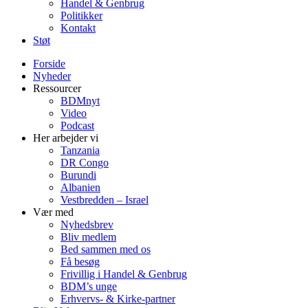
Handel & Genbrug
Politikker
Kontakt
Støt
Forside
Nyheder
Ressourcer
BDMnyt
Video
Podcast
Her arbejder vi
Tanzania
DR Congo
Burundi
Albanien
Vestbredden – Israel
Vær med
Nyhedsbrev
Bliv medlem
Bed sammen med os
Få besøg
Frivillig i Handel & Genbrug
BDM’s unge
Erhvervs- & Kirke-partner