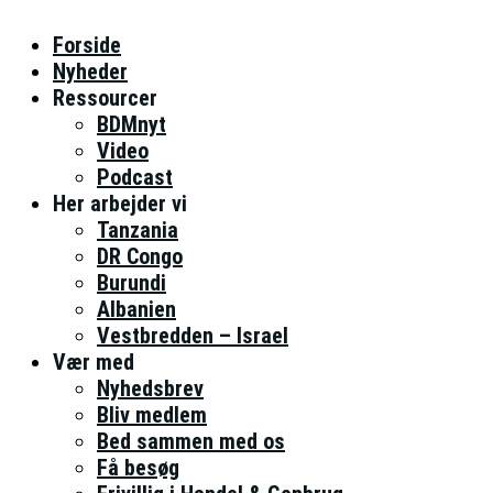
Forside
Nyheder
Ressourcer
BDMnyt
Video
Podcast
Her arbejder vi
Tanzania
DR Congo
Burundi
Albanien
Vestbredden – Israel
Vær med
Nyhedsbrev
Bliv medlem
Bed sammen med os
Få besøg