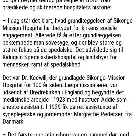
Jørgen Bøytler deltog på vegne af BDM. Han
prædikede og skitserede hospitalets historie:
– I dag står det klart, hvad grundlæggelsen af Sikonge
Mission Hospital har betydet for kirkens sociale
engagement. Allerede få år efter grundlæggelsen
bekæmpede man sovesyge, og der blev større og
større fokus på de spedalske. Det udviklede sig til
Kidugalo Spedalskhedshospital og landsbyer for
mennesker, ramt af spedalskhed.
Det var Dr. Keewill, der grundlagde Sikonge Mission
Hospital for 100 år siden. Lægemissionæren var
udsendt af Brødrekirken i England og begyndte det
medicinske arbejde i 1923 med hustruen Addie som
eneste assistent. I 1929 fik parret assistance af
sygeplejerske og jordemoder Margrethe Pedersen fra
Danmark.
– Det første operationsbord var en gammel dør med