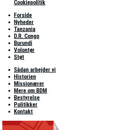
Cookiepolitik
Forside
Nyheder
Tanzania
D.R. Congo
Burundi
Volontør
Støt
Sådan arbejder vi
Historien
Missionærer
Mere om BDM
Bestyrelse
Politikker
Kontakt