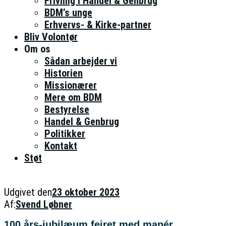
Frivillig i Handel & Genbrug
BDM’s unge
Erhvervs- & Kirke-partner
Bliv Volontør
Om os
Sådan arbejder vi
Historien
Missionærer
Mere om BDM
Bestyrelse
Handel & Genbrug
Politikker
Kontakt
Støt
Udgivet den
23 oktober 2023
Af:
Svend Løbner
100 års-jubilæum fejret med manér