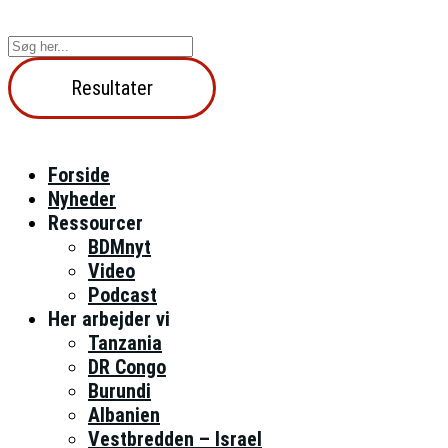
Videre
til
Search
indhold
...
Resultater
Forside
Nyheder
Ressourcer
BDMnyt
Video
Podcast
Her arbejder vi
Tanzania
DR Congo
Burundi
Albanien
Vestbredden – Israel