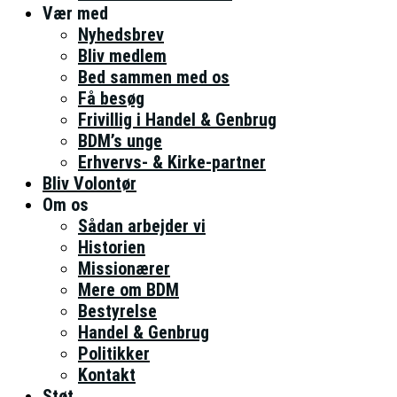
Vær med
Nyhedsbrev
Bliv medlem
Bed sammen med os
Få besøg
Frivillig i Handel & Genbrug
BDM’s unge
Erhvervs- & Kirke-partner
Bliv Volontør
Om os
Sådan arbejder vi
Historien
Missionærer
Mere om BDM
Bestyrelse
Handel & Genbrug
Politikker
Kontakt
Støt