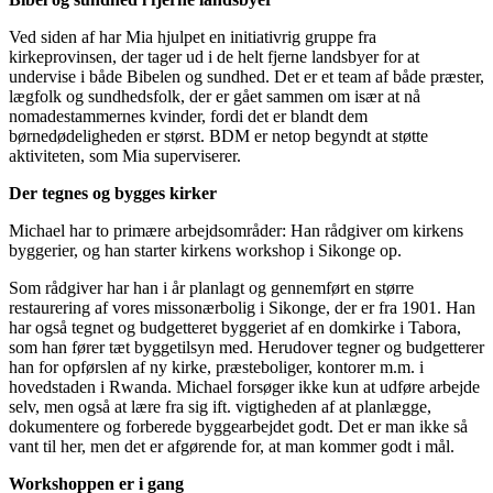
Ved siden af har Mia hjulpet en initiativrig gruppe fra
kirkeprovinsen, der tager ud i de helt fjerne landsbyer for at
undervise i både Bibelen og sundhed. Det er et team af både præster,
lægfolk og sundhedsfolk, der er gået sammen om især at nå
nomadestammernes kvinder, fordi det er blandt dem
børnedødeligheden er størst. BDM er netop begyndt at støtte
aktiviteten, som Mia superviserer.
Der tegnes og bygges kirker
Michael har to primære arbejdsområder: Han rådgiver om kirkens
byggerier, og han starter kirkens workshop i Sikonge op.
Som rådgiver har han i år planlagt og gennemført en større
restaurering af vores missonærbolig i Sikonge, der er fra 1901. Han
har også tegnet og budgetteret byggeriet af en domkirke i Tabora,
som han fører tæt byggetilsyn med. Herudover tegner og budgetterer
han for opførslen af ny kirke, præsteboliger, kontorer m.m. i
hovedstaden i Rwanda. Michael forsøger ikke kun at udføre arbejde
selv, men også at lære fra sig ift. vigtigheden af at planlægge,
dokumentere og forberede byggearbejdet godt. Det er man ikke så
vant til her, men det er afgørende for, at man kommer godt i mål.
Workshoppen er i gang