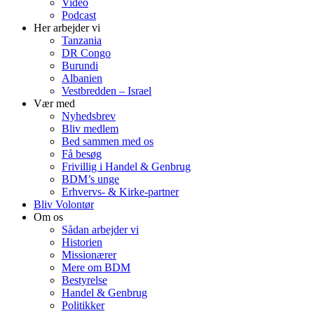
Video
Podcast
Her arbejder vi
Tanzania
DR Congo
Burundi
Albanien
Vestbredden – Israel
Vær med
Nyhedsbrev
Bliv medlem
Bed sammen med os
Få besøg
Frivillig i Handel & Genbrug
BDM’s unge
Erhvervs- & Kirke-partner
Bliv Volontør
Om os
Sådan arbejder vi
Historien
Missionærer
Mere om BDM
Bestyrelse
Handel & Genbrug
Politikker