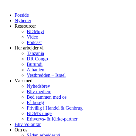
Forside
Nyheder
Ressourcer
BDMnyt
Video
Podcast
Her arbejder vi
Tanzania
DR Congo
Burundi
Albanien
Vestbredden – Israel
Vær med
Nyhedsbrev
Bliv medlem
Bed sammen med os
Få besøg
Frivillig i Handel & Genbrug
BDM’s unge
Erhvervs- & Kirke-partner
Bliv Volontør
Om os
Sådan arbejder vi