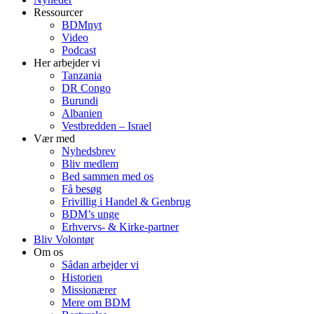
Ressourcer
BDMnyt
Video
Podcast
Her arbejder vi
Tanzania
DR Congo
Burundi
Albanien
Vestbredden – Israel
Vær med
Nyhedsbrev
Bliv medlem
Bed sammen med os
Få besøg
Frivillig i Handel & Genbrug
BDM’s unge
Erhvervs- & Kirke-partner
Bliv Volontør
Om os
Sådan arbejder vi
Historien
Missionærer
Mere om BDM