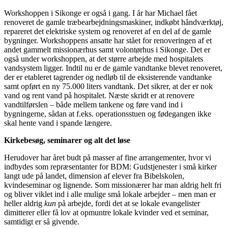
Workshoppen i Sikonge er også i gang. I år har Michael fået
renoveret de gamle træbearbejdningsmaskiner, indkøbt håndværktøj,
repareret det elektriske system og renoveret af en del af de gamle
bygninger. Workshoppens ansatte har stået for renoveringen af et
andet gammelt missionærhus samt volontørhus i Sikonge. Det er
også under workshoppen, at det større arbejde med hospitalets
vandsystem ligger. Indtil nu er de gamle vandtanke blevet renoveret,
der er etableret tagrender og nedløb til de eksisterende vandtanke
samt opført en ny 75.000 liters vandtank. Det sikrer, at der er nok
vand og rent vand på hospitalet. Næste skridt er at renovere
vandtilførslen – både mellem tankene og føre vand ind i
bygningerne, sådan at f.eks. operationsstuen og fødegangen ikke
skal hente vand i spande længere.
Kirkebesøg, seminarer og alt det løse
Herudover har året budt på masser af fine arrangementer, hvor vi
indbydes som repræsentanter for BDM: Gudstjenester i små kirker
langt ude på landet, dimension af elever fra Bibelskolen,
kvindeseminar og lignende. Som missionærer har man aldrig helt fri
og bliver viklet ind i alle mulige små lokale arbejder – men man er
heller aldrig
kun
på arbejde, fordi det at se lokale evangelister
dimitterer eller få lov at opmuntre lokale kvinder ved et seminar,
samtidigt er så givende.