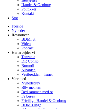
Bestyrelse
Handel & Genbrug
Politikker
Kontakt
Støt
Forside
Nyheder
Ressourcer
BDMnyt
Video
Podcast
Her arbejder vi
Tanzania
DR Congo
Burundi
Albanien
Vestbredden – Israel
Vær med
Nyhedsbrev
Bliv medlem
Bed sammen med os
Få besøg
Frivillig i Handel & Genbrug
BDM’s unge