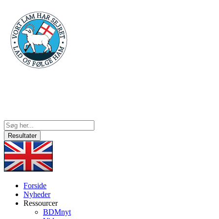
Videre
til
indhold
Search
...
Resultater
Forside
Nyheder
Ressourcer
BDMnyt