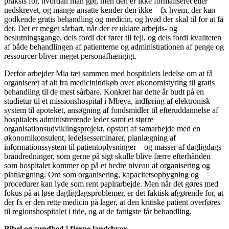
praksis for, hvordan man gør, men den er ikke formaliseret eller
nedskrevet, og mange ansatte kender den ikke – fx hvem, der kan
godkende gratis behandling og medicin, og hvad der skal til for at få
det. Det er meget sårbart, når der er uklare arbejds- og
beslutningsgange, dels fordi det fører til fejl, og dels fordi kvaliteten
af både behandlingen af patienterne og administrationen af penge og
ressourcer bliver meget personafhængigt.
Derfor arbejder Mia tæt sammen med hospitalets ledelse om at få
organiseret af alt fra medicinindkøb over økonomistyring til gratis
behandling til de mest sårbare. Konkret har dette år budt på en
studietur til et missionshospital i Mbeya, indføring af elektronisk
system til apoteket, ansøgning af fondsmidler til efteruddannelse af
hospitalets administrerende leder samt et større
organisationsudviklingsprojekt, opstart af samarbejde med en
økonomikonsulent, ledelsesseminarer, planlægning af
informationssystem til patientoplysninger – og masser af dagligdags
brandredninger, som gerne på sigt skulle blive færre efterhånden
som hospitalet kommer op på et bedre niveau af organisering og
planlægning. Ord som organisering, kapacitetsopbygning og
procedurer kan lyde som rent papirarbejde. Men når det gøres med
fokus på at løse dagligdagsproblemer, er det faktisk afgørende for, at
der fx er den rette medicin på lager, at den kritiske patient overføres
til regionshospitalet i tide, og at de fattigste får behandling.
Bibel og sundhed i fjerne landsbyer