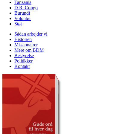
Tanzania
D.R. Congo
Burundi
Volontør
Støt
Sådan arbejder vi
Historien
Missionærer
Mere om BDM
Bestyrelse
Politikker
Kontakt