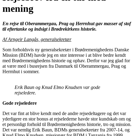
mening
En rejse til Oberammergau, Prag og Herrnhut gav masser af stof
til eftertanke og indsigt i Brødrekirkens historie.
Af Arngeir Langås, generalsekretær
Som forholdsvis ny generalsekretær i Brødremenighedens Danske
Mission (BDM) havde jeg en stor interesse i at blive bedre kendt
med Brødremenighedens historie og ophav. Derfor var jeg glad for
at være med i busrejsen fra Danmark til Oberammergau, Prag og
Herrnhut i sommer.
Erik Baun og Knud Elmo Knudsen var gode
rejseledere.
Gode rejseledere
Det var fint at blive kendt med de andre rejsedeltagere og det var
yderligere en stor bonus at rejselederne havde stor kundskab om og
et personligt forhold til Brødremenighedens historie, tro og mission.
Det var nemlig Erik Baun, BDMs generalsekretær fra 2007-14, og
Knud Elmo Knudsen, missionær for BDM i Tanzania fra 1999.