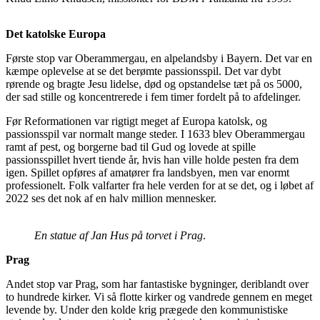
Det katolske Europa
Første stop var Oberammergau, en alpelandsby i Bayern. Det var en
kæmpe oplevelse at se det berømte passionsspil. Det var dybt
rørende og bragte Jesu lidelse, død og opstandelse tæt på os 5000,
der sad stille og koncentrerede i fem timer fordelt på to afdelinger.
Før Reformationen var rigtigt meget af Europa katolsk, og
passionsspil var normalt mange steder. I 1633 blev Oberammergau
ramt af pest, og borgerne bad til Gud og lovede at spille
passionsspillet hvert tiende år, hvis han ville holde pesten fra dem
igen. Spillet opføres af amatører fra landsbyen, men var enormt
professionelt. Folk valfarter fra hele verden for at se det, og i løbet af
2022 ses det nok af en halv million mennesker.
En statue af Jan Hus på torvet i Prag
.
Prag
Andet stop var Prag, som har fantastiske bygninger, deriblandt over
to hundrede kirker. Vi så flotte kirker og vandrede gennem en meget
levende by. Under den kolde krig prægede den kommunistiske