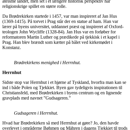
ateisme landet, men set i et længere historisk perspektiv har
religionskrige spillet en større rolle.
Da Brødrekirken startede i 1457, var man inspireret af Jan Hus
(1369-1415). På torvet i Prag står der en statue af ham. Han var
lærer på byens universitet, uddannet præst og inspireret af Oxford-
teologen John Wycliffe (1328-84). Jan Hus var en forløber for
reformatoren Martin Luther og prædikede på tjekkisk i et kapel i
Prag. Han blev brændt som kætter på bålet ved kirkemødet i
Konstanz.
Brødrekirkens menighed i Herrnhut.
Herrnhut
Sidste stop var Herrnhut i et hjørne af Tyskland, hvorfra man kan se
ind i både Polen og Tjekkiet. Byen gav tydeligvis inspirationen til
Christiansfeld, med Brødrekirken i byens centrum og en lignende
gravplads med navnet ”Gudsageren.”
Gudsageren i Herrnhut.
Hvad har Brødrekirken så med Herrnhut at gøre? Jo, den havde
overlevet i områderne Bøhmen og Mähren i dagens Tjekkiet til trods