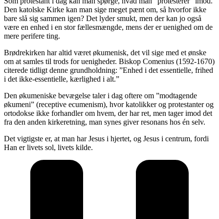
Som protestant i dag kan man spørge, hvad man ”protesterer” imod.
Den katolske Kirke kan man sige meget pænt om, så hvorfor ikke
bare slå sig sammen igen? Det lyder smukt, men der kan jo også
være en enhed i en stor fællesmængde, mens der er uenighed om de
mere perifere ting.
Brødrekirken har altid været økumenisk, det vil sige med et ønske
om at samles til trods for uenigheder. Biskop Comenius (1592-1670)
citerede tidligt denne grundholdning: ”Enhed i det essentielle, frihed
i det ikke-essentielle, kærlighed i alt.”
Den økumeniske bevægelse taler i dag oftere om ”modtagende
økumeni” (receptive ecumenism), hvor katolikker og protestanter og
ortodokse ikke forhandler om hvem, der har ret, men tager imod det
fra den anden kirkeretning, man synes giver resonans hos én selv.
Det vigtigste er, at man har Jesus i hjertet, og Jesus i centrum, fordi
Han er livets sol, livets kilde.