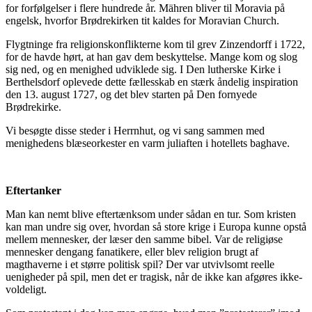
for forfølgelser i flere hundrede år. Mähren bliver til Moravia på
engelsk, hvorfor Brødrekirken tit kaldes for Moravian Church.
Flygtninge fra religionskonflikterne kom til grev Zinzendorff i 1722,
for de havde hørt, at han gav dem beskyttelse. Mange kom og slog
sig ned, og en menighed udviklede sig. I Den lutherske Kirke i
Berthelsdorf oplevede dette fællesskab en stærk åndelig inspiration
den 13. august 1727, og det blev starten på Den fornyede
Brødrekirke.
Vi besøgte disse steder i Herrnhut, og vi sang sammen med
menighedens blæseorkester en varm juliaften i hotellets baghave.
Eftertanker
Man kan nemt blive eftertænksom under sådan en tur. Som kristen
kan man undre sig over, hvordan så store krige i Europa kunne opstå
mellem mennesker, der læser den samme bibel. Var de religiøse
mennesker dengang fanatikere, eller blev religion brugt af
magthaverne i et større politisk spil? Der var utvivlsomt reelle
uenigheder på spil, men det er tragisk, når de ikke kan afgøres ikke-
voldeligt.