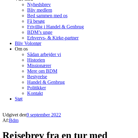
Nyhedsbrev
Bliv medlem
Bed sammen med os
Få besøg
Frivillig i Handel & Genbrug
BDM’s unge
Erhvervs- & Kirke-partner
Bliv Volontør
Om os
Sådan arbejder vi
Historien
Missionærer
Mere om BDM
Bestyrelse
Handel & Genbrug
Politikker
Kontakt
Støt
Udgivet den
9 september 2022
Af:
Bdm
Rejsebrev fra en tur med