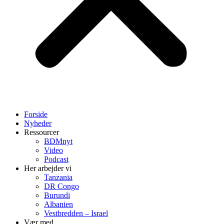
Forside
Nyheder
Ressourcer
BDMnyt
Video
Podcast
Her arbejder vi
Tanzania
DR Congo
Burundi
Albanien
Vestbredden – Israel
Vær med