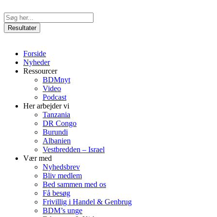
Videre
til
Search
indhold
...
Resultater
Forside
Nyheder
Ressourcer
BDMnyt
Video
Podcast
Her arbejder vi
Tanzania
DR Congo
Burundi
Albanien
Vestbredden – Israel
Vær med
Nyhedsbrev
Bliv medlem
Bed sammen med os
Få besøg
Frivillig i Handel & Genbrug
BDM’s unge