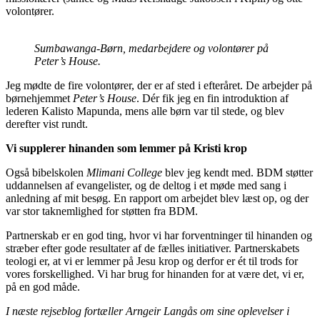
volontører.
Sumbawanga-Børn, medarbejdere og volontører på
Peter’s House.
Jeg mødte de fire volontører, der er af sted i efteråret. De arbejder på
børnehjemmet
Peter’s House
. Dér fik jeg en fin introduktion af
lederen Kalisto Mapunda, mens alle børn var til stede, og blev
derefter vist rundt.
Vi supplerer hinanden som lemmer på Kristi krop
Også bibelskolen
Mlimani College
blev jeg kendt med. BDM støtter
uddannelsen af evangelister, og de deltog i et møde med sang i
anledning af mit besøg. En rapport om arbejdet blev læst op, og der
var stor taknemlighed for støtten fra BDM.
Partnerskab er en god ting, hvor vi har forventninger til hinanden og
stræber efter gode resultater af de fælles initiativer. Partnerskabets
teologi er, at vi er lemmer på Jesu krop og derfor er ét til trods for
vores forskellighed. Vi har brug for hinanden for at være det, vi er,
på en god måde.
I næste rejseblog fortæller Arngeir Langås om sine oplevelser i