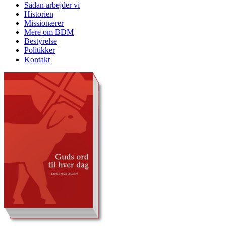
Sådan arbejder vi
Historien
Missionærer
Mere om BDM
Bestyrelse
Politikker
Kontakt