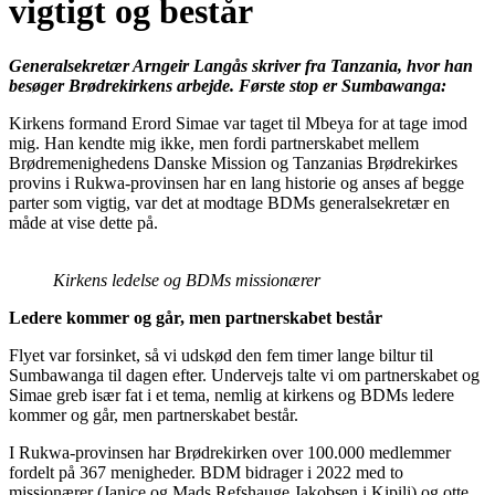
vigtigt og består
Generalsekretær Arngeir Langås skriver fra Tanzania, hvor han
besøger Brødrekirkens arbejde. Første stop er Sumbawanga:
Kirkens formand Erord Simae var taget til Mbeya for at tage imod
mig. Han kendte mig ikke, men fordi partnerskabet mellem
Brødremenighedens Danske Mission og Tanzanias Brødrekirkes
provins i Rukwa-provinsen har en lang historie og anses af begge
parter som vigtig, var det at modtage BDMs generalsekretær en
måde at vise dette på.
Kirkens ledelse og BDMs missionærer
Ledere kommer og går, men partnerskabet består
Flyet var forsinket, så vi udskød den fem timer lange biltur til
Sumbawanga til dagen efter. Undervejs talte vi om partnerskabet og
Simae greb især fat i et tema, nemlig at kirkens og BDMs ledere
kommer og går, men partnerskabet består.
I Rukwa-provinsen har Brødrekirken over 100.000 medlemmer
fordelt på 367 menigheder. BDM bidrager i 2022 med to
missionærer (Janice og Mads Refshauge Jakobsen i Kipili) og otte