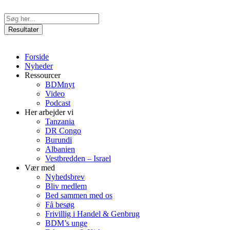
Videre
til
Search
indhold
...
Resultater
Forside
Nyheder
Ressourcer
BDMnyt
Video
Podcast
Her arbejder vi
Tanzania
DR Congo
Burundi
Albanien
Vestbredden – Israel
Vær med
Nyhedsbrev
Bliv medlem
Bed sammen med os
Få besøg
Frivillig i Handel & Genbrug
BDM’s unge