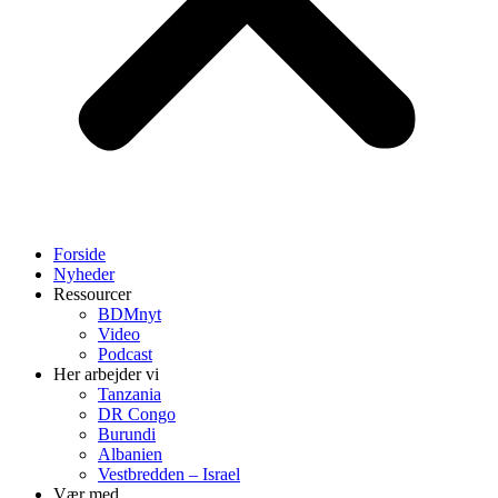
Forside
Nyheder
Ressourcer
BDMnyt
Video
Podcast
Her arbejder vi
Tanzania
DR Congo
Burundi
Albanien
Vestbredden – Israel
Vær med