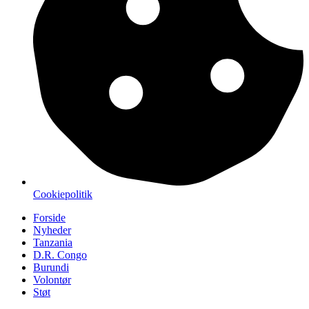
Cookiepolitik
Forside
Nyheder
Tanzania
D.R. Congo
Burundi
Volontør
Støt