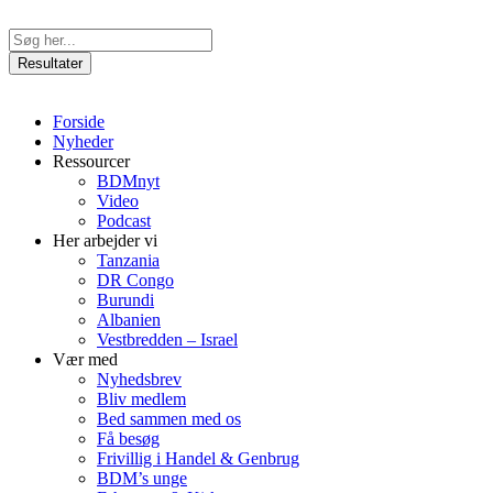
Videre
til
Search
indhold
...
Resultater
Forside
Nyheder
Ressourcer
BDMnyt
Video
Podcast
Her arbejder vi
Tanzania
DR Congo
Burundi
Albanien
Vestbredden – Israel
Vær med
Nyhedsbrev
Bliv medlem
Bed sammen med os
Få besøg
Frivillig i Handel & Genbrug
BDM’s unge