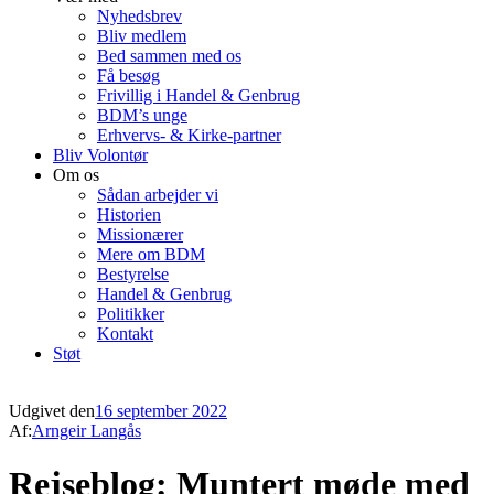
Nyhedsbrev
Bliv medlem
Bed sammen med os
Få besøg
Frivillig i Handel & Genbrug
BDM’s unge
Erhvervs- & Kirke-partner
Bliv Volontør
Om os
Sådan arbejder vi
Historien
Missionærer
Mere om BDM
Bestyrelse
Handel & Genbrug
Politikker
Kontakt
Støt
Udgivet den
16 september 2022
Af:
Arngeir Langås
Rejseblog: Muntert møde med