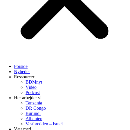
Forside
Nyheder
Ressourcer
BDMnyt
Video
Podcast
Her arbejder vi
Tanzania
DR Congo
Burundi
Albanien
Vestbredden – Israel
Vær med