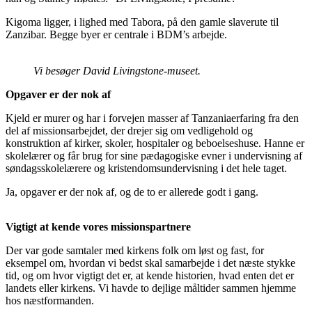
Kigoma ligger, i lighed med Tabora, på den gamle slaverute til
Zanzibar. Begge byer er centrale i BDM’s arbejde.
Vi besøger David Livingstone-museet.
Opgaver er der nok af
Kjeld er murer og har i forvejen masser af Tanzaniaerfaring fra den
del af missionsarbejdet, der drejer sig om vedligehold og
konstruktion af kirker, skoler, hospitaler og beboelseshuse. Hanne er
skolelærer og får brug for sine pædagogiske evner i undervisning af
søndagsskolelærere og kristendomsundervisning i det hele taget.
Ja, opgaver er der nok af, og de to er allerede godt i gang.
Vigtigt at kende vores missionspartnere
Der var gode samtaler med kirkens folk om løst og fast, for
eksempel om, hvordan vi bedst skal samarbejde i det næste stykke
tid, og om hvor vigtigt det er, at kende historien, hvad enten det er
landets eller kirkens. Vi havde to dejlige måltider sammen hjemme
hos næstformanden.