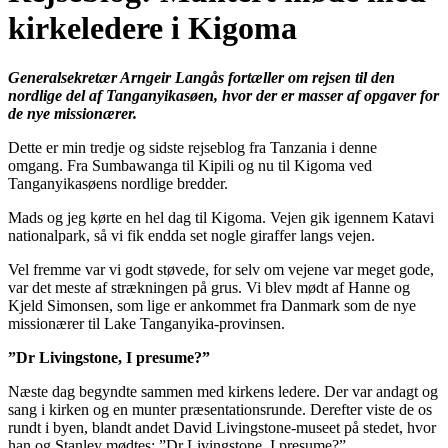
kirkeledere i Kigoma
Generalsekretær Arngeir Langås fortæller om rejsen til den
nordlige del af Tanganyikasøen, hvor der er masser af opgaver for
de nye missionærer.
Dette er min tredje og sidste rejseblog fra Tanzania i denne
omgang. Fra Sumbawanga til Kipili og nu til Kigoma ved
Tanganyikasøens nordlige bredder.
Mads og jeg kørte en hel dag til Kigoma. Vejen gik igennem Katavi
nationalpark, så vi fik endda set nogle giraffer langs vejen.
Vel fremme var vi godt støvede, for selv om vejene var meget gode,
var det meste af strækningen på grus. Vi blev mødt af Hanne og
Kjeld Simonsen, som lige er ankommet fra Danmark som de nye
missionærer til Lake Tanganyika-provinsen.
”Dr Livingstone, I presume?”
Næste dag begyndte sammen med kirkens ledere. Der var andagt og
sang i kirken og en munter præsentationsrunde. Derefter viste de os
rundt i byen, blandt andet David Livingstone-museet på stedet, hvor
han og Stanley mødtes: ”Dr Livingstone, I presume?”