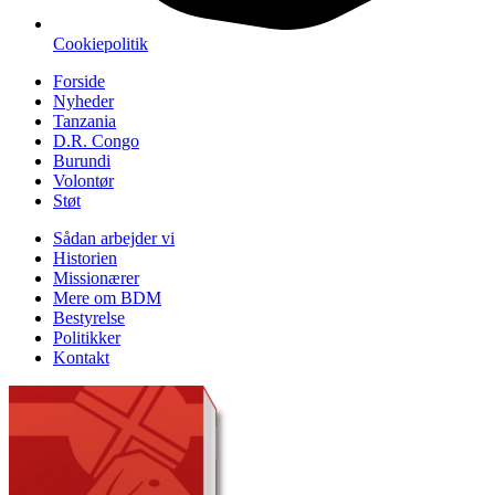
Cookiepolitik
Forside
Nyheder
Tanzania
D.R. Congo
Burundi
Volontør
Støt
Sådan arbejder vi
Historien
Missionærer
Mere om BDM
Bestyrelse
Politikker
Kontakt