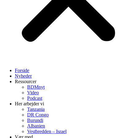
Forside
Nyheder
Ressourcer
BDMnyt
Video
Podcast
Her arbejder vi
Tanzania
DR Congo
Burundi
Albanien
Vestbredden – Israel
Vær med