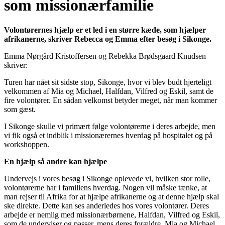
som missionærfamilie
Volontørernes hjælp er et led i en større kæde, som hjælper
afrikanerne, skriver Rebecca og Emma efter besøg i Sikonge.
Emma Nørgård Kristoffersen og Rebekka Brødsgaard Knudsen
skriver:
Turen har nået sit sidste stop, Sikonge, hvor vi blev budt hjerteligt
velkommen af Mia og Michael, Halfdan, Vilfred og Eskil, samt de
fire volontører. En sådan velkomst betyder meget, når man kommer
som gæst.
I Sikonge skulle vi primært følge volontørerne i deres arbejde, men
vi fik også et indblik i missionærernes hverdag på hospitalet og på
workshoppen.
En hjælp så andre kan hjælpe
Undervejs i vores besøg i Sikonge oplevede vi, hvilken stor rolle,
volontørerne har i familiens hverdag. Nogen vil måske tænke, at
man rejser til Afrika for at hjælpe afrikanerne og at denne hjælp skal
ske direkte. Dette kan ses anderledes hos vores volontører. Deres
arbejde er nemlig med missionærbørnene, Halfdan, Vilfred og Eskil,
som de underviser og passer, mens deres forældre, Mia og Michael,