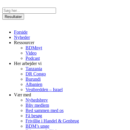
Videre
til
Search
indhold
...
Resultater
Forside
Nyheder
Ressourcer
BDMnyt
Video
Podcast
Her arbejder vi
Tanzania
DR Congo
Burundi
Albanien
Vestbredden – Israel
Vær med
Nyhedsbrev
Bliv medlem
Bed sammen med os
Få besøg
Frivillig i Handel & Genbrug
BDM’s unge