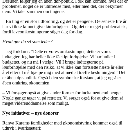
Desuden følger jeg en åben dør-politik. Folk kan komme, hvis der er
problemer, noget de er utilfredse med, eller med det, der bekymrer
dem. Vi taler sammen om tingene.
– En ting er en stor udfordring, og det er pengene. De seneste fire år
har vi ikke kunnet give lønforhøjelse. Og det er meget problematisk,
fordi leveomkostningerne stiger dag for dag.
Hvad gør du så som leder?
– Jeg forklarer: ”Dette er vores omkostninger, dette er vores
indtægter. Jeg har heller ikke fået lønforhøjelse. Vi har huller i
budgettet, og nu må I vælge: Vil I bruge indtægterne på
lønforhøjelse med den risiko, at vi ikke kan fortsætte næste år eller
året efter? I må hjælpe mig med at med at træffe beslutningen!” Det
er åben dør-politik. Også i den symbolske forstand, at jeg også er
åben omkring økonomien.
– Vi forsøger også at give andre former for incitament end penge.
Nogle gange tager vi på retræter. Vi sørger også for at give dem så
meget videreuddannelse som muligt.
Nye initiativer – nye donorer
Ranya Karams færdigheder med økonomistyring kommer også til
udtryk i iværksætteri: