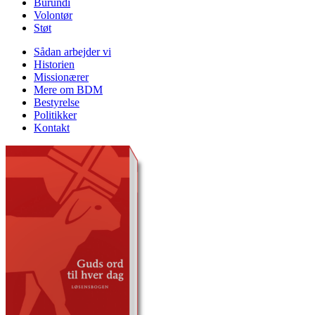
Burundi
Volontør
Støt
Sådan arbejder vi
Historien
Missionærer
Mere om BDM
Bestyrelse
Politikker
Kontakt