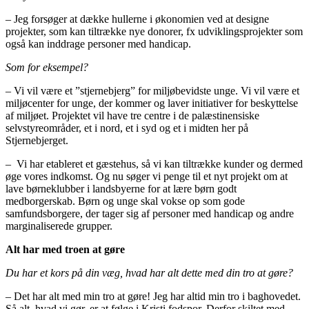
– Jeg forsøger at dække hullerne i økonomien ved at designe
projekter, som kan tiltrække nye donorer, fx udviklingsprojekter som
også kan inddrage personer med handicap.
Som for eksempel?
– Vi vil være et ”stjernebjerg” for miljøbevidste unge. Vi vil være et
miljøcenter for unge, der kommer og laver initiativer for beskyttelse
af miljøet. Projektet vil have tre centre i de palæstinensiske
selvstyreområder, et i nord, et i syd og et i midten her på
Stjernebjerget.
– Vi har etableret et gæstehus, så vi kan tiltrække kunder og dermed
øge vores indkomst. Og nu søger vi penge til et nyt projekt om at
lave børneklubber i landsbyerne for at lære børn godt
medborgerskab. Børn og unge skal vokse op som gode
samfundsborgere, der tager sig af personer med handicap og andre
marginaliserede grupper.
Alt har med troen at gøre
Du har et kors på din væg, hvad har alt dette med din tro at gøre?
– Det har alt med min tro at gøre! Jeg har altid min tro i baghovedet.
Så alt, hvad vi gør, er at følge i Kristi fodspor. Derfor skiltet med