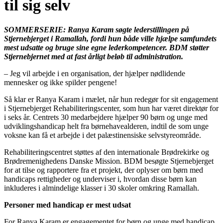
til sig selv
SOMMERSERIE: Ranya Karam søgte lederstillingen på
Stjernebjerget i Ramallah, fordi hun både ville hjælpe samfundets
mest udsatte og bruge sine egne lederkompetencer. BDM støtter
Stjernebjernet med at fast årligt beløb til administration.
– Jeg vil arbejde i en organisation, der hjælper nødlidende
mennesker og ikke spilder pengene!
Så klar er Ranya Karam i mælet, når hun redegør for sit engagement
i Stjernebjerget Rehabiliteringscenter, som hun har været direktør for
i seks år. Centrets 30 medarbejdere hjælper 90 børn og unge med
udviklingshandicap helt fra børnehavealderen, indtil de som unge
voksne kan få et arbejde i det palæstinensiske selvstyreområde.
Rehabiliteringscentret støttes af den internationale Brødrekirke og
Brødremenighedens Danske Mission. BDM besøgte Stjernebjerget
for at tilse og rapportere fra et projekt, der oplyser om børn med
handicaps rettigheder og underviser i, hvordan disse børn kan
inkluderes i almindelige klasser i 30 skoler omkring Ramallah.
Personer med handicap er mest udsat
For Ranya Karam er engagementet for børn og unge med handicap