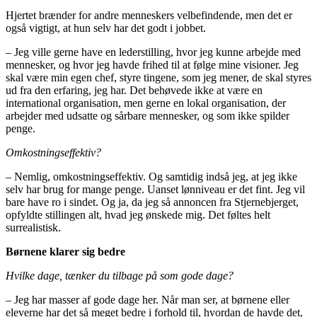
Hjertet brænder for andre menneskers velbefindende, men det er
også vigtigt, at hun selv har det godt i jobbet.
– Jeg ville gerne have en lederstilling, hvor jeg kunne arbejde med
mennesker, og hvor jeg havde frihed til at følge mine visioner. Jeg
skal være min egen chef, styre tingene, som jeg mener, de skal styres
ud fra den erfaring, jeg har. Det behøvede ikke at være en
international organisation, men gerne en lokal organisation, der
arbejder med udsatte og sårbare mennesker, og som ikke spilder
penge.
Omkostningseffektiv?
– Nemlig, omkostningseffektiv. Og samtidig indså jeg, at jeg ikke
selv har brug for mange penge. Uanset lønniveau er det fint. Jeg vil
bare have ro i sindet. Og ja, da jeg så annoncen fra Stjernebjerget,
opfyldte stillingen alt, hvad jeg ønskede mig. Det føltes helt
surrealistisk.
Børnene klarer sig bedre
Hvilke dage, tænker du tilbage på som gode dage?
– Jeg har masser af gode dage her. Når man ser, at børnene eller
eleverne har det så meget bedre i forhold til, hvordan de havde det,