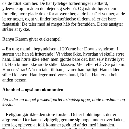
da de først kom her. De har tydelige forbedringer i adfærd, i
ydeevne og i måden de plejer sig selv på. Og når du hører dem
fortælle, hvor glade de er for at være her, at de har fået venner, at de
lærer noget, og at vi finder beskæftigelse til dem, så er det bare
fantastisk! De taler med så meget håb for fremtiden. Deres ansigter
stråler af lykke.
Ranya Karam giver et eksempel:
– En ung mand i begyndelsen af 20’erne har Downs syndrom. I
starten var han så irriterende! Vi vidste ikke, hvordan vi skulle styre
ham. Han hørte ikke efter, men gjorde bare det, han selv havde lyst
til. Han kunne ikke sidde stille i klassen. Men efter et år: Se på ham!
Han er så rar! Når du taler til ham, svarer han høfligt. Han sidder
stille i klassen. Han leger med vores hund, Bella. Han er en helt
anden person.
Åbenhed – også om økonomien
Du leder en meget forskelligartet arbejdsgruppe, både muslimer og
kristne…
– Religion gør ikke den store forskel. Det er holdningen, der er
afgørende. Der kan selvfølgelig gemme sig noget under overfladen,
men jeg oplever, at folk kommer godt ud af det med hinanden.