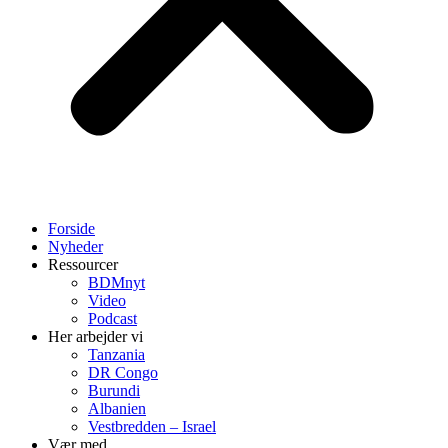
Forside
Nyheder
Ressourcer
BDMnyt
Video
Podcast
Her arbejder vi
Tanzania
DR Congo
Burundi
Albanien
Vestbredden – Israel
Vær med