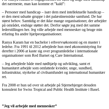
det nærmeste, man kan komme et ”kald”:
– Personer med handicap – især dem med intellektuelle handicap –
er den mest udsatte gruppe i det palæstinensiske samfund. De har
størst behov. Samtidig er det ikke mange organisationer, der arbejder
på området, endsige støtter det. Derfor søgte jeg med det samme
lederstillingen her. Jeg ville arbejde med mennesker og bruge min
erfaring fra andre hjælpeorganisationer.
Ranya Karam har en bachelor i erhvervsøkonomi og en master i
ledelse. Fra 1991 til 2012 arbejdede hun med økonomistyring for
derefter i 2006 at kaste sig over programledelse i internationale
organisationer som Red Barnet og Care International.
– Jeg arbejdede både med nødhjælp og udvikling, samt et
humanitært arbejde som omfattede kvinder, unge, sundhed,
infrastruktur, styrkelse af civilsamfundet og international humanitær
ret.
Fra 2008 er hun ud over sit arbejde på Stjernebjerget desuden
konsulent for Swiss Tropical and Public Health Institute i Basel.
”Jeg vil arbejde med mennesker”