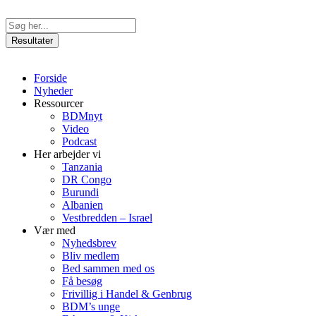
Videre
til
Search
indhold
...
Resultater
Forside
Nyheder
Ressourcer
BDMnyt
Video
Podcast
Her arbejder vi
Tanzania
DR Congo
Burundi
Albanien
Vestbredden – Israel
Vær med
Nyhedsbrev
Bliv medlem
Bed sammen med os
Få besøg
Frivillig i Handel & Genbrug
BDM’s unge