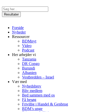
Videre
til
Search
indhold
...
Resultater
Forside
Nyheder
Ressourcer
BDMnyt
Video
Podcast
Her arbejder vi
Tanzania
DR Congo
Burundi
Albanien
Vestbredden – Israel
Vær med
Nyhedsbrev
Bliv medlem
Bed sammen med os
Få besøg
Frivillig i Handel & Genbrug
BDM’s unge