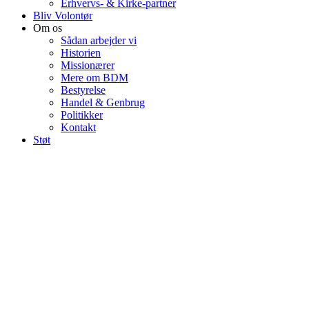
Erhvervs- & Kirke-partner
Bliv Volontør
Om os
Sådan arbejder vi
Historien
Missionærer
Mere om BDM
Bestyrelse
Handel & Genbrug
Politikker
Kontakt
Støt