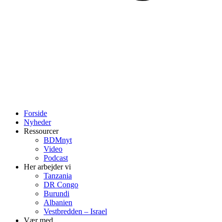
Forside
Nyheder
Ressourcer
BDMnyt
Video
Podcast
Her arbejder vi
Tanzania
DR Congo
Burundi
Albanien
Vestbredden – Israel
Vær med