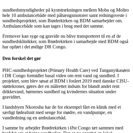
sundhedsmyndigheder på kyststrækningen mellem Moba og Moliro
hele 10 ambulancebåde med påhængsmotorer samt redningsveste i
sundhedsprojektet, som Brødrekirken og BDM samarbejder om.
Ambulancebåde som kan tages i brug med det samme.
Fremover kan syge og gravide nu blive transporteret til en af de
sundhedsklinikker, som Brødrekirken i samarbejde med BDM også
har opført i det østlige DR Congo.
Den forskel det gør
PHC-sundhedsprojektet (Primary Health Care) ved Tanganyikasøen
i DR Congo formidler basal viden om rent vand og sundhed. I
projektet, som blev søsat af BDM i foråret 2019 med danske CISU-
støttekroner, gøres der en målrettet indsats for blandt andet rent
drikkevand, børnenes sundhed og kvindernes situation under
graviditet.
I landsbyen Nkorosha har de for eksempel fået en klinik med et
særligt fødeafsnit med senge for mødre, en vandpumpe, en
vandledning og en ambulancebåd.
I samme by arbejder Brødrekirken i Øst Congo tæt sammen med