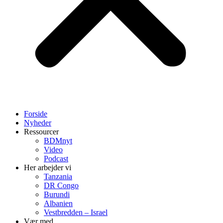
Forside
Nyheder
Ressourcer
BDMnyt
Video
Podcast
Her arbejder vi
Tanzania
DR Congo
Burundi
Albanien
Vestbredden – Israel
Vær med