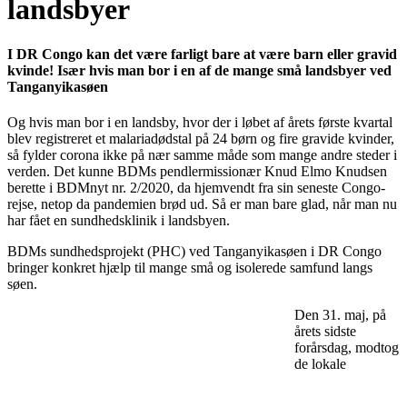
landsbyer
I DR Congo kan det være farligt bare at være barn eller gravid
kvinde! Især hvis man bor i en af de mange små landsbyer ved
Tanganyikasøen
Og hvis man bor i en landsby, hvor der i løbet af årets første kvartal
blev registreret et malariadødstal på 24 børn og fire gravide kvinder,
så fylder corona ikke på nær samme måde som mange andre steder i
verden. Det kunne BDMs pendlermissionær Knud Elmo Knudsen
berette i BDMnyt nr. 2/2020, da hjemvendt fra sin seneste Congo-
rejse, netop da pandemien brød ud. Så er man bare glad, når man nu
har fået en sundhedsklinik i landsbyen.
BDMs sundhedsprojekt (PHC) ved Tanganyikasøen i DR Congo
bringer konkret hjælp til mange små og isolerede samfund langs
søen.
Den 31. maj, på
årets sidste
forårsdag, modtog
de lokale