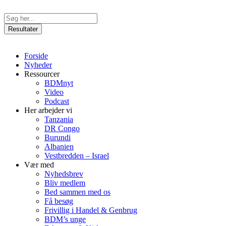
Videre
til
Search
indhold
...
Resultater
Forside
Nyheder
Ressourcer
BDMnyt
Video
Podcast
Her arbejder vi
Tanzania
DR Congo
Burundi
Albanien
Vestbredden – Israel
Vær med
Nyhedsbrev
Bliv medlem
Bed sammen med os
Få besøg
Frivillig i Handel & Genbrug
BDM’s unge