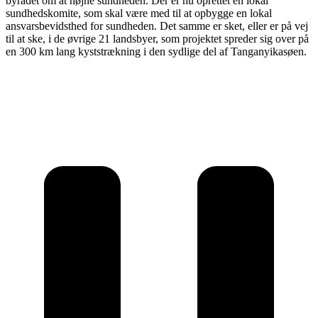
byrådet om at højne sundheden. Der er nu oprettet en lokal
sundhedskomite, som skal være med til at opbygge en lokal
ansvarsbevidsthed for sundheden. Det samme er sket, eller er på vej
til at ske, i de øvrige 21 landsbyer, som projektet spreder sig over på
en 300 km lang kyststrækning i den sydlige del af Tanganyikasøen.