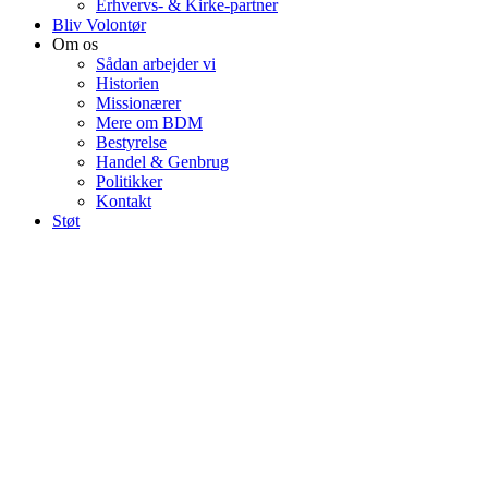
Erhvervs- & Kirke-partner
Bliv Volontør
Om os
Sådan arbejder vi
Historien
Missionærer
Mere om BDM
Bestyrelse
Handel & Genbrug
Politikker
Kontakt
Støt