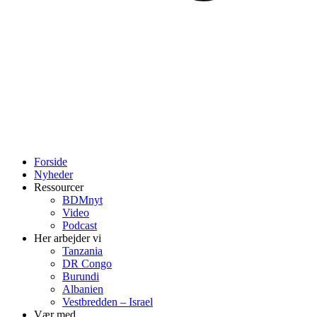
Forside
Nyheder
Ressourcer
BDMnyt
Video
Podcast
Her arbejder vi
Tanzania
DR Congo
Burundi
Albanien
Vestbredden – Israel
Vær med