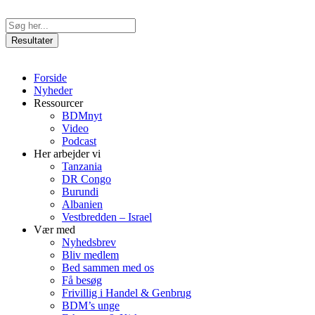
Videre
til
Search
indhold
...
Resultater
Forside
Nyheder
Ressourcer
BDMnyt
Video
Podcast
Her arbejder vi
Tanzania
DR Congo
Burundi
Albanien
Vestbredden – Israel
Vær med
Nyhedsbrev
Bliv medlem
Bed sammen med os
Få besøg
Frivillig i Handel & Genbrug
BDM’s unge