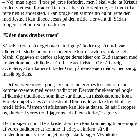
– Nej, man siger: “I tror på jeres forfædre, men I skal vide, at Kristus
er den vigtigste forfader. Den tro, I har på forfædrene, er I nødt til at
rette hen et andet sted. I kan bruge den samme tro og nu rette den
mod Jesus. I kan tilbede Jesus på den måde, I er vant til. Sådan
fungerer det nu i Sukuma-kirken.
”Uden dans dræbes troen”
Så selve troen på noget overnaturligt, på ånder og på Gud, var
allerede til stede inden missionærerne kom. Tavlen var ikke helt
blank. Opgaven er derfor at knytte deres idéer om Gud sammen med
kristendommens billede af Gud i Jesus Kristus. Og så i øvrigt
acceptere, at afrikanere tilbeder Gud på deres egen måde, med sang,
musik og dans.
– Det vil være meget godt, hvis missionærernes kristendom kan
komme overens med vores traditioner. Der var for eksempel nogle
afrikanske traditioner, som ikke var tilladt, da missionærerne kom.
For eksempel vores Asiri-festival. Den havde vi ikke lov til at tage
med i kirke. ”Jamen vi afrikanere kan lide at danse. Så når I stopper
os, dræber I vores tro. I jager os ud af jeres kirke,” sagde vi.
Derfor siger vi nu: Hvis kristendommen kan komme og tillade nogle
af vores traditioner at komme til udtryk i kirken, så vil
kristendommen virke meget, meget stærk, siger Mwaikole.