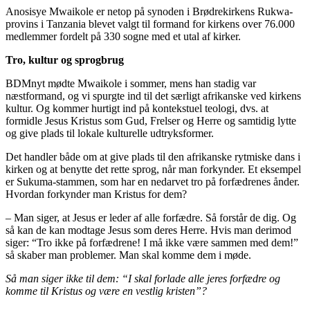
Anosisye Mwaikole er netop på synoden i Brødrekirkens Rukwa-
provins i Tanzania blevet valgt til formand for kirkens over 76.000
medlemmer fordelt på 330 sogne med et utal af kirker.
Tro, kultur og sprogbrug
BDMnyt mødte Mwaikole i sommer, mens han stadig var
næstformand, og vi spurgte ind til det særligt afrikanske ved kirkens
kultur. Og kommer hurtigt ind på kontekstuel teologi, dvs. at
formidle Jesus Kristus som Gud, Frelser og Herre og samtidig lytte
og give plads til lokale kulturelle udtryksformer.
Det handler både om at give plads til den afrikanske rytmiske dans i
kirken og at benytte det rette sprog, når man forkynder. Et eksempel
er Sukuma-stammen, som har en nedarvet tro på forfædrenes ånder.
Hvordan forkynder man Kristus for dem?
– Man siger, at Jesus er leder af alle forfædre. Så forstår de dig. Og
så kan de kan modtage Jesus som deres Herre. Hvis man derimod
siger: “Tro ikke på forfædrene! I må ikke være sammen med dem!”
så skaber man problemer. Man skal komme dem i møde.
Så man siger ikke til dem: “I skal forlade alle jeres forfædre og
komme til Kristus og være en vestlig kristen”?