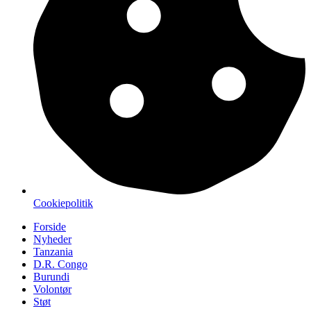
Cookiepolitik
Forside
Nyheder
Tanzania
D.R. Congo
Burundi
Volontør
Støt