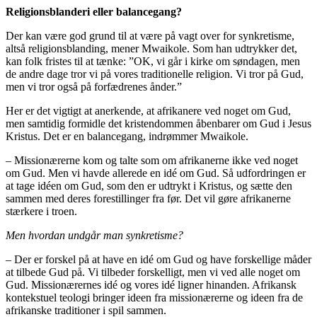
Religionsblanderi eller balancegang?
Der kan være god grund til at være på vagt over for synkretisme,
altså religionsblanding, mener Mwaikole. Som han udtrykker det,
kan folk fristes til at tænke: ”OK, vi går i kirke om søndagen, men
de andre dage tror vi på vores traditionelle religion. Vi tror på Gud,
men vi tror også på forfædrenes ånder.”
Her er det vigtigt at anerkende, at afrikanere ved noget om Gud,
men samtidig formidle det kristendommen åbenbarer om Gud i Jesus
Kristus. Det er en balancegang, indrømmer Mwaikole.
– Missionærerne kom og talte som om afrikanerne ikke ved noget
om Gud. Men vi havde allerede en idé om Gud. Så udfordringen er
at tage idéen om Gud, som den er udtrykt i Kristus, og sætte den
sammen med deres forestillinger fra før. Det vil gøre afrikanerne
stærkere i troen.
Men hvordan undgår man synkretisme?
– Der er forskel på at have en idé om Gud og have forskellige måder
at tilbede Gud på. Vi tilbeder forskelligt, men vi ved alle noget om
Gud. Missionærernes idé og vores idé ligner hinanden. Afrikansk
kontekstuel teologi bringer ideen fra missionærerne og ideen fra de
afrikanske traditioner i spil sammen.