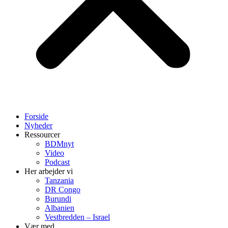
Forside
Nyheder
Ressourcer
BDMnyt
Video
Podcast
Her arbejder vi
Tanzania
DR Congo
Burundi
Albanien
Vestbredden – Israel
Vær med