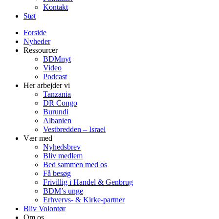
Kontakt
Støt
Forside
Nyheder
Ressourcer
BDMnyt
Video
Podcast
Her arbejder vi
Tanzania
DR Congo
Burundi
Albanien
Vestbredden – Israel
Vær med
Nyhedsbrev
Bliv medlem
Bed sammen med os
Få besøg
Frivillig i Handel & Genbrug
BDM’s unge
Erhvervs- & Kirke-partner
Bliv Volontør
Om os