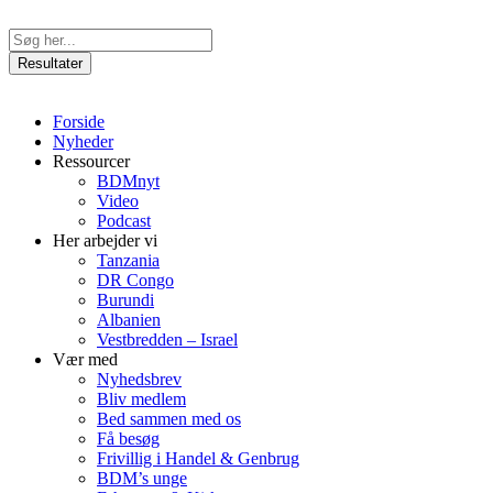
Videre
til
Search
indhold
...
Resultater
Forside
Nyheder
Ressourcer
BDMnyt
Video
Podcast
Her arbejder vi
Tanzania
DR Congo
Burundi
Albanien
Vestbredden – Israel
Vær med
Nyhedsbrev
Bliv medlem
Bed sammen med os
Få besøg
Frivillig i Handel & Genbrug
BDM’s unge