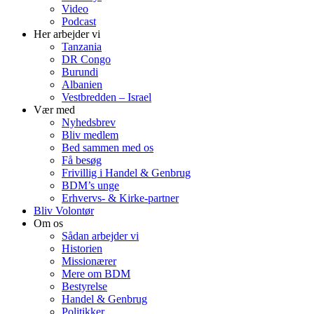
Video
Podcast
Her arbejder vi
Tanzania
DR Congo
Burundi
Albanien
Vestbredden – Israel
Vær med
Nyhedsbrev
Bliv medlem
Bed sammen med os
Få besøg
Frivillig i Handel & Genbrug
BDM’s unge
Erhvervs- & Kirke-partner
Bliv Volontør
Om os
Sådan arbejder vi
Historien
Missionærer
Mere om BDM
Bestyrelse
Handel & Genbrug
Politikker