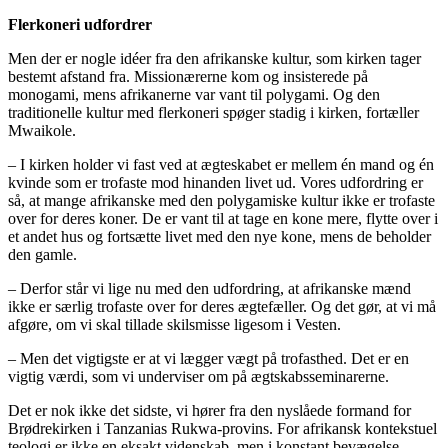
Flerkoneri udfordrer
Men der er nogle idéer fra den afrikanske kultur, som kirken tager
bestemt afstand fra. Missionærerne kom og insisterede på
monogami, mens afrikanerne var vant til polygami. Og den
traditionelle kultur med flerkoneri spøger stadig i kirken, fortæller
Mwaikole.
– I kirken holder vi fast ved at ægteskabet er mellem én mand og én
kvinde som er trofaste mod hinanden livet ud. Vores udfordring er
så, at mange afrikanske med den polygamiske kultur ikke er trofaste
over for deres koner. De er vant til at tage en kone mere, flytte over i
et andet hus og fortsætte livet med den nye kone, mens de beholder
den gamle.
– Derfor står vi lige nu med den udfordring, at afrikanske mænd
ikke er særlig trofaste over for deres ægtefæller. Og det gør, at vi må
afgøre, om vi skal tillade skilsmisse ligesom i Vesten.
– Men det vigtigste er at vi lægger vægt på trofasthed. Det er en
vigtig værdi, som vi underviser om på ægtskabsseminarerne.
Det er nok ikke det sidste, vi hører fra den nyslåede formand for
Brødrekirken i Tanzanias Rukwa-provins. For afrikansk kontekstuel
teologi er ikke en eksakt videnskab, men i konstant bevægelse