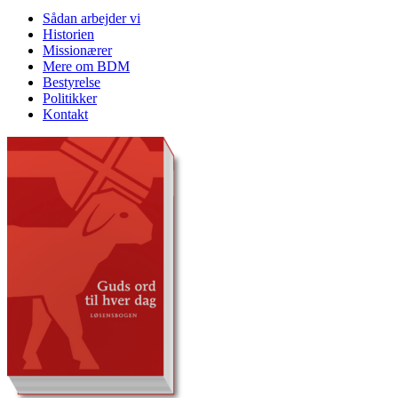
Sådan arbejder vi
Historien
Missionærer
Mere om BDM
Bestyrelse
Politikker
Kontakt