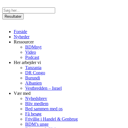
Videre
til
Search
indhold
...
Resultater
Forside
Nyheder
Ressourcer
BDMnyt
Video
Podcast
Her arbejder vi
Tanzania
DR Congo
Burundi
Albanien
Vestbredden – Israel
Vær med
Nyhedsbrev
Bliv medlem
Bed sammen med os
Få besøg
Frivillig i Handel & Genbrug
BDM’s unge