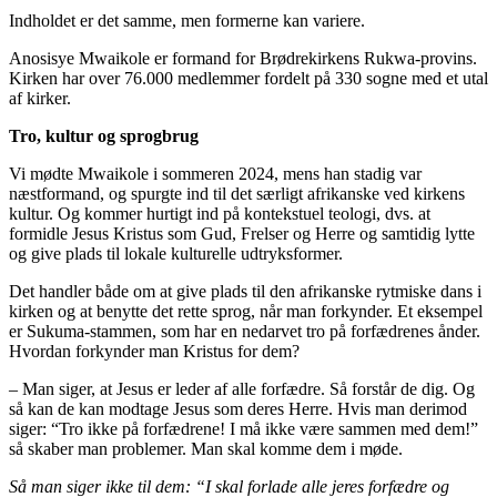
Indholdet er det samme, men formerne kan variere.
Anosisye Mwaikole er formand for Brødrekirkens Rukwa-provins.
Kirken har over 76.000 medlemmer fordelt på 330 sogne med et utal
af kirker.
Tro, kultur og sprogbrug
Vi mødte Mwaikole i sommeren 2024, mens han stadig var
næstformand, og spurgte ind til det særligt afrikanske ved kirkens
kultur. Og kommer hurtigt ind på kontekstuel teologi, dvs. at
formidle Jesus Kristus som Gud, Frelser og Herre og samtidig lytte
og give plads til lokale kulturelle udtryksformer.
Det handler både om at give plads til den afrikanske rytmiske dans i
kirken og at benytte det rette sprog, når man forkynder. Et eksempel
er Sukuma-stammen, som har en nedarvet tro på forfædrenes ånder.
Hvordan forkynder man Kristus for dem?
– Man siger, at Jesus er leder af alle forfædre. Så forstår de dig. Og
så kan de kan modtage Jesus som deres Herre. Hvis man derimod
siger: “Tro ikke på forfædrene! I må ikke være sammen med dem!”
så skaber man problemer. Man skal komme dem i møde.
Så man siger ikke til dem: “I skal forlade alle jeres forfædre og