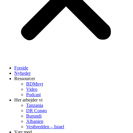
Forside
Nyheder
Ressourcer
BDMnyt
Video
Podcast
Her arbejder vi
Tanzania
DR Congo
Burundi
Albanien
Vestbredden – Israel
Vær med