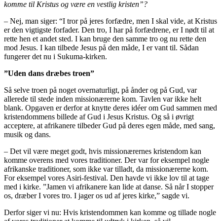
komme til Kristus og være en vestlig kristen”?
– Nej, man siger: “I tror på jeres forfædre, men I skal vide, at Kristus
er den vigtigste forfader. Den tro, I har på forfædrene, er I nødt til at
rette hen et andet sted. I kan bruge den samme tro og nu rette den
mod Jesus. I kan tilbede Jesus på den måde, I er vant til. Sådan
fungerer det nu i Sukuma-kirken.
”Uden dans dræbes troen”
Så selve troen på noget overnaturligt, på ånder og på Gud, var
allerede til stede inden missionærerne kom. Tavlen var ikke helt
blank. Opgaven er derfor at knytte deres idéer om Gud sammen med
kristendommens billede af Gud i Jesus Kristus. Og så i øvrigt
acceptere, at afrikanere tilbeder Gud på deres egen måde, med sang,
musik og dans.
– Det vil være meget godt, hvis missionærernes kristendom kan
komme overens med vores traditioner. Der var for eksempel nogle
afrikanske traditioner, som ikke var tilladt, da missionærerne kom.
For eksempel vores Asiri-festival. Den havde vi ikke lov til at tage
med i kirke. ”Jamen vi afrikanere kan lide at danse. Så når I stopper
os, dræber I vores tro. I jager os ud af jeres kirke,” sagde vi.
Derfor siger vi nu: Hvis kristendommen kan komme og tillade nogle