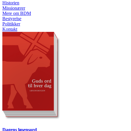
Historien
Missionærer
Mere om BDM
Bestyrelse
Politikker
Kontakt
Dagens løsensord