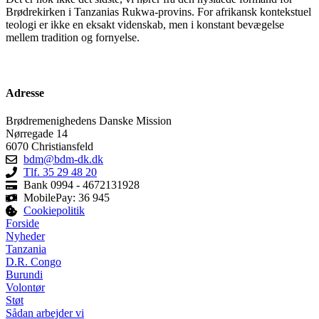
Brødrekirken i Tanzanias Rukwa-provins. For afrikansk kontekstuel
teologi er ikke en eksakt videnskab, men i konstant bevægelse
mellem tradition og fornyelse.
Adresse
Brødremenighedens Danske Mission
Nørregade 14
6070 Christiansfeld
bdm@bdm-dk.dk
Tlf. 35 29 48 20
Bank 0994 - 4672131928
MobilePay: 36 945
Cookiepolitik
Forside
Nyheder
Tanzania
D.R. Congo
Burundi
Volontør
Støt
Sådan arbejder vi