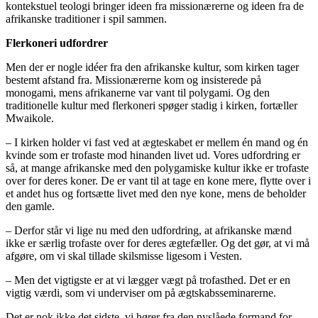
kontekstuel teologi bringer ideen fra missionærerne og ideen fra de
afrikanske traditioner i spil sammen.
Flerkoneri udfordrer
Men der er nogle idéer fra den afrikanske kultur, som kirken tager
bestemt afstand fra. Missionærerne kom og insisterede på
monogami, mens afrikanerne var vant til polygami. Og den
traditionelle kultur med flerkoneri spøger stadig i kirken, fortæller
Mwaikole.
– I kirken holder vi fast ved at ægteskabet er mellem én mand og én
kvinde som er trofaste mod hinanden livet ud. Vores udfordring er
så, at mange afrikanske med den polygamiske kultur ikke er trofaste
over for deres koner. De er vant til at tage en kone mere, flytte over i
et andet hus og fortsætte livet med den nye kone, mens de beholder
den gamle.
– Derfor står vi lige nu med den udfordring, at afrikanske mænd
ikke er særlig trofaste over for deres ægtefæller. Og det gør, at vi må
afgøre, om vi skal tillade skilsmisse ligesom i Vesten.
– Men det vigtigste er at vi lægger vægt på trofasthed. Det er en
vigtig værdi, som vi underviser om på ægtskabsseminarerne.
Det er nok ikke det sidste, vi hører fra den nyslåede formand for