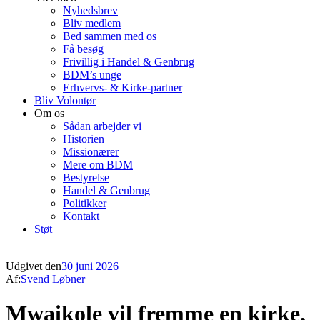
Nyhedsbrev
Bliv medlem
Bed sammen med os
Få besøg
Frivillig i Handel & Genbrug
BDM’s unge
Erhvervs- & Kirke-partner
Bliv Volontør
Om os
Sådan arbejder vi
Historien
Missionærer
Mere om BDM
Bestyrelse
Handel & Genbrug
Politikker
Kontakt
Støt
Udgivet den
30 juni 2026
Af:
Svend Løbner
Mwaikole vil fremme en kirke,