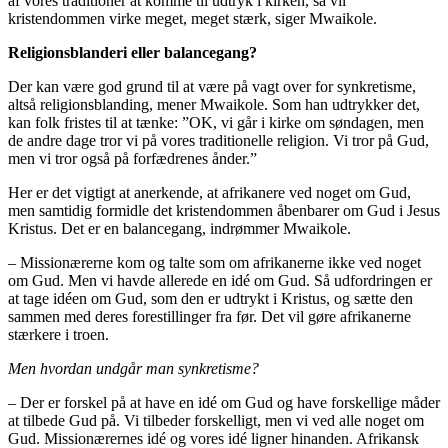
af vores traditioner at komme til udtryk i kirken, så vil
kristendommen virke meget, meget stærk, siger Mwaikole.
Religionsblanderi eller balancegang?
Der kan være god grund til at være på vagt over for synkretisme,
altså religionsblanding, mener Mwaikole. Som han udtrykker det,
kan folk fristes til at tænke: ”OK, vi går i kirke om søndagen, men
de andre dage tror vi på vores traditionelle religion. Vi tror på Gud,
men vi tror også på forfædrenes ånder.”
Her er det vigtigt at anerkende, at afrikanere ved noget om Gud,
men samtidig formidle det kristendommen åbenbarer om Gud i Jesus
Kristus. Det er en balancegang, indrømmer Mwaikole.
– Missionærerne kom og talte som om afrikanerne ikke ved noget
om Gud. Men vi havde allerede en idé om Gud. Så udfordringen er
at tage idéen om Gud, som den er udtrykt i Kristus, og sætte den
sammen med deres forestillinger fra før. Det vil gøre afrikanerne
stærkere i troen.
Men hvordan undgår man synkretisme?
– Der er forskel på at have en idé om Gud og have forskellige måder
at tilbede Gud på. Vi tilbeder forskelligt, men vi ved alle noget om
Gud. Missionærernes idé og vores idé ligner hinanden. Afrikansk