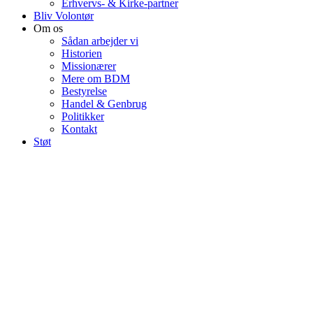
Erhvervs- & Kirke-partner
Bliv Volontør
Om os
Sådan arbejder vi
Historien
Missionærer
Mere om BDM
Bestyrelse
Handel & Genbrug
Politikker
Kontakt
Støt