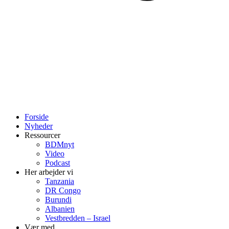
Forside
Nyheder
Ressourcer
BDMnyt
Video
Podcast
Her arbejder vi
Tanzania
DR Congo
Burundi
Albanien
Vestbredden – Israel
Vær med