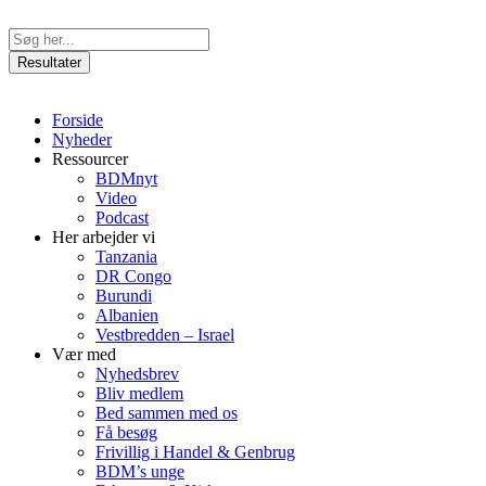
Videre
til
Search
indhold
...
Resultater
Forside
Nyheder
Ressourcer
BDMnyt
Video
Podcast
Her arbejder vi
Tanzania
DR Congo
Burundi
Albanien
Vestbredden – Israel
Vær med
Nyhedsbrev
Bliv medlem
Bed sammen med os
Få besøg
Frivillig i Handel & Genbrug
BDM’s unge