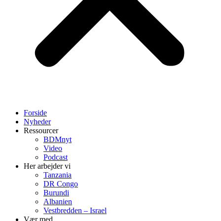
Forside
Nyheder
Ressourcer
BDMnyt
Video
Podcast
Her arbejder vi
Tanzania
DR Congo
Burundi
Albanien
Vestbredden – Israel
Vær med