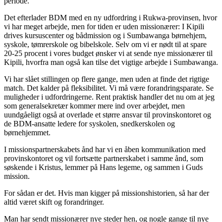
periode.
Det efterlader BDM med en ny udfordring i Rukwa-provinsen, hvor
vi har meget arbejde, men for tiden er uden missionærer: I Kipili
drives kursuscenter og bådmission og i Sumbawanga børnehjem,
syskole, tømrerskole og bibelskole. Selv om vi er nødt til at spare
20-25 procent i vores budget ønsker vi at sende nye missionærer til
Kipili, hvorfra man også kan tilse det vigtige arbejde i Sumbawanga.
Vi har slået stillingen op flere gange, men uden at finde det rigtige
match. Det kalder på fleksibilitet. Vi må være forandringsparate. Se
muligheder i udfordringerne. Rent praktisk handler det nu om at jeg
som generalsekretær kommer mere ind over arbejdet, men
uundgåeligt også at overlade et større ansvar til provinskontoret og
de BDM-ansatte ledere for syskolen, snedkerskolen og
børnehjemmet.
I missionspartnerskabets ånd har vi en åben kommunikation med
provinskontoret og vil fortsætte partnerskabet i samme ånd, som
søskende i Kristus, lemmer på Hans legeme, og sammen i Guds
mission.
For sådan er det. Hvis man kigger på missionshistorien, så har der
altid været skift og forandringer.
Man har sendt missionærer nye steder hen, og nogle gange til nye