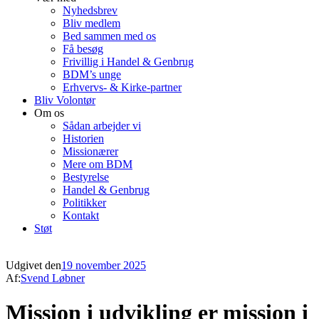
Nyhedsbrev
Bliv medlem
Bed sammen med os
Få besøg
Frivillig i Handel & Genbrug
BDM’s unge
Erhvervs- & Kirke-partner
Bliv Volontør
Om os
Sådan arbejder vi
Historien
Missionærer
Mere om BDM
Bestyrelse
Handel & Genbrug
Politikker
Kontakt
Støt
Udgivet den
19 november 2025
Af:
Svend Løbner
Mission i udvikling er mission i