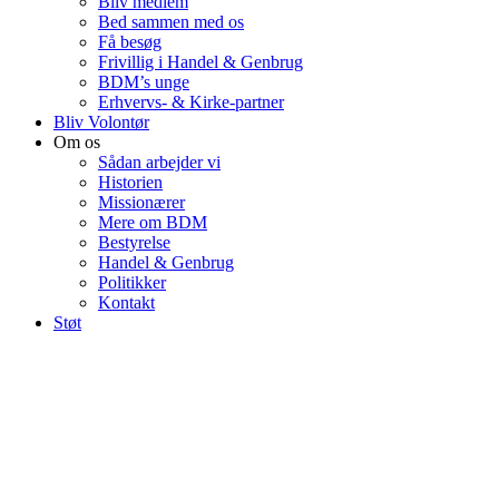
Bliv medlem
Bed sammen med os
Få besøg
Frivillig i Handel & Genbrug
BDM’s unge
Erhvervs- & Kirke-partner
Bliv Volontør
Om os
Sådan arbejder vi
Historien
Missionærer
Mere om BDM
Bestyrelse
Handel & Genbrug
Politikker
Kontakt
Støt