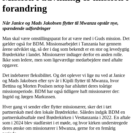
forandring
Når Janice og Mads Jakobsen flytter til Mwanza opstår nye,
spændende udfordringer
Man skal være omstillingsparat for at være med i Guds mission. Det
gælder også for BDM. Missionsarbejdet i Tanzania har gennem
årene udviklet sig, så der i dag som bekendt er en stor og levedygtig
Brødrekirke i landet. Missionærer indtager derfor en anden rolle.
Ikke som ledere, men som ligeværdige medarbejdere med aftalte
opgaver.
Det indebærer fleksibilitet. Og det oplever vi lige nu ved at Janice
og Mads Jakobsen efter syv år i Kipili flytter til Mwanza, hvor
Bettina og Morten Poulsen netop har afsluttet deres toårige
missionsperiode. BDM har også tidligere haft missionærer der:
Ingrid og Jørgen Markussen.
Hver gang vi sender eller flytter missionærer, sker det i tæt
partnerskab med den lokale Brødrekirke. Således indgik BDM en
partnerskabsaftale med Brødrekirken i Vesttanzania i 2022. En aftale
som i 2024 blev stadfæstet i et møde, og hvor kirken understregede
deres ønske om missionærer i Mwanza, gerne for en femårig