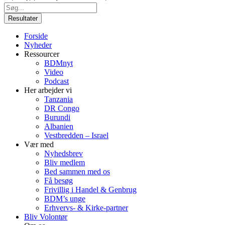
Search
...
Resultater
Forside
Nyheder
Ressourcer
BDMnyt
Video
Podcast
Her arbejder vi
Tanzania
DR Congo
Burundi
Albanien
Vestbredden – Israel
Vær med
Nyhedsbrev
Bliv medlem
Bed sammen med os
Få besøg
Frivillig i Handel & Genbrug
BDM’s unge
Erhvervs- & Kirke-partner
Bliv Volontør