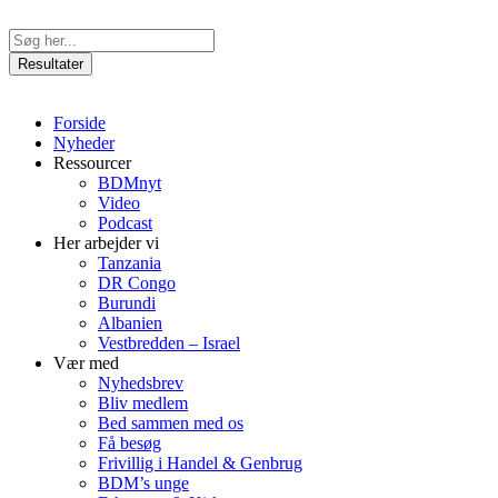
Videre
til
Search
indhold
...
Resultater
Forside
Nyheder
Ressourcer
BDMnyt
Video
Podcast
Her arbejder vi
Tanzania
DR Congo
Burundi
Albanien
Vestbredden – Israel
Vær med
Nyhedsbrev
Bliv medlem
Bed sammen med os
Få besøg
Frivillig i Handel & Genbrug
BDM’s unge