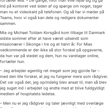
fortæller Mia. – De gange, hvor man ville rejse sig og gå
ind på kontoret ved siden af og spørge om noget, tager
man nu et videokald på telefonen. Og så har vi møder på
Teams, hvor vi også kan dele og redigere dokumenter
sammen.
Mia og Michael Toldam Korsgård kom tilbage til Danmark
sidste sommer efter at have været udsendt som
missionærer i Sikonge i tre og et halvt år. For Mias
vedkommende er der ikke så stor forskel på opgaverne,
da hun var på stedet og dem, hun nu varetager online,
fortæller hun.
– Jeg arbejder egentlig ret meget som jeg gjorde før –
med den lille forskel, at jeg nu fungerer mere som rådgiver.
Det var også det, jeg oprindelig blev ansat til, men så blev
jeg suget ind i arbejdet og endte med at blive fuldgyldigt
medlem af hospitalets ledelse.
– Men nu er jeg rådgiver og taler jævnligt med overlæge