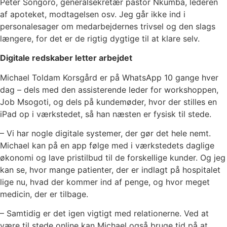
Peter Songoro, generalsekretær pastor Nkumba, lederen
af apoteket, modtagelsen osv. Jeg går ikke ind i
personalesager om medarbejdernes trivsel og den slags
længere, for det er de rigtig dygtige til at klare selv.
Digitale redskaber letter arbejdet
Michael Toldam Korsgård er på WhatsApp 10 gange hver
dag – dels med den assisterende leder for workshoppen,
Job Msogoti, og dels på kundemøder, hvor der stilles en
iPad op i værkstedet, så han næsten er fysisk til stede.
– Vi har nogle digitale systemer, der gør det hele nemt.
Michael kan på en app følge med i værkstedets daglige
økonomi og lave pristilbud til de forskellige kunder. Og jeg
kan se, hvor mange patienter, der er indlagt på hospitalet
lige nu, hvad der kommer ind af penge, og hvor meget
medicin, der er tilbage.
– Samtidig er det igen vigtigt med relationerne. Ved at
være til stede online kan Michael også bruge tid på at