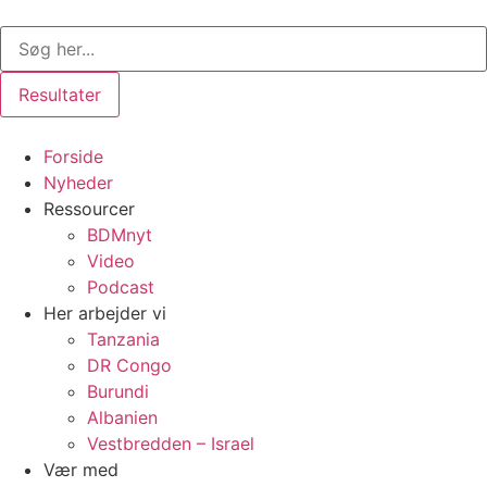
Videre
Search
til
...
indhold
Resultater
Forside
Nyheder
Ressourcer
BDMnyt
Video
Podcast
Her arbejder vi
Tanzania
DR Congo
Burundi
Albanien
Vestbredden – Israel
Vær med