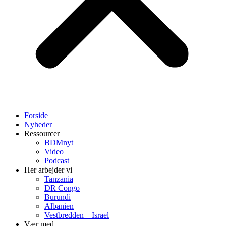
Forside
Nyheder
Ressourcer
BDMnyt
Video
Podcast
Her arbejder vi
Tanzania
DR Congo
Burundi
Albanien
Vestbredden – Israel
Vær med