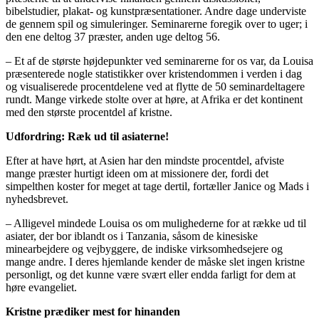
bibelstudier, plakat- og kunstpræsentationer. Andre dage underviste
de gennem spil og simuleringer. Seminarerne foregik over to uger; i
den ene deltog 37 præster, anden uge deltog 56.
– Et af de største højdepunkter ved seminarerne for os var, da Louisa
præsenterede nogle statistikker over kristendommen i verden i dag
og visualiserede procentdelene ved at flytte de 50 seminardeltagere
rundt. Mange virkede stolte over at høre, at Afrika er det kontinent
med den største procentdel af kristne.
Udfordring: Ræk ud til asiaterne!
Efter at have hørt, at Asien har den mindste procentdel, afviste
mange præster hurtigt ideen om at missionere der, fordi det
simpelthen koster for meget at tage dertil, fortæller Janice og Mads i
nyhedsbrevet.
– Alligevel mindede Louisa os om mulighederne for at række ud til
asiater, der bor iblandt os i Tanzania, såsom de kinesiske
minearbejdere og vejbyggere, de indiske virksomhedsejere og
mange andre. I deres hjemlande kender de måske slet ingen kristne
personligt, og det kunne være svært eller endda farligt for dem at
høre evangeliet.
Kristne prædiker mest for hinanden