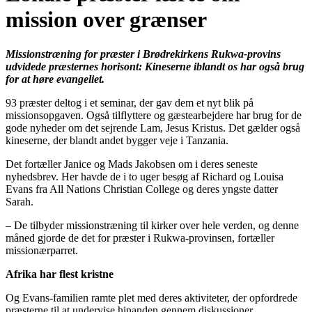
mission over grænser
Missionstræning for præster i Brødrekirkens Rukwa-provins
udvidede præsternes horisont: Kineserne iblandt os har også brug
for at høre evangeliet.
93 præster deltog i et seminar, der gav dem et nyt blik på
missionsopgaven. Også tilflyttere og gæstearbejdere har brug for de
gode nyheder om det sejrende Lam, Jesus Kristus. Det gælder også
kineserne, der blandt andet bygger veje i Tanzania.
Det fortæller Janice og Mads Jakobsen om i deres seneste
nyhedsbrev. Her havde de i to uger besøg af Richard og Louisa
Evans fra All Nations Christian College og deres yngste datter
Sarah.
– De tilbyder missionstræning til kirker over hele verden, og denne
måned gjorde de det for præster i Rukwa-provinsen, fortæller
missionærparret.
Afrika har flest kristne
Og Evans-familien ramte plet med deres aktiviteter, der opfordrede
præsterne til at undervise hinanden gennem diskussioner,