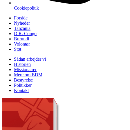
Cookiepolitik
Forside
Nyheder
Tanzania
D.R. Congo
Burundi
Volontør
Støt
Sådan arbejder vi
Historien
Missionærer
Mere om BDM
Bestyrelse
Politikker
Kontakt