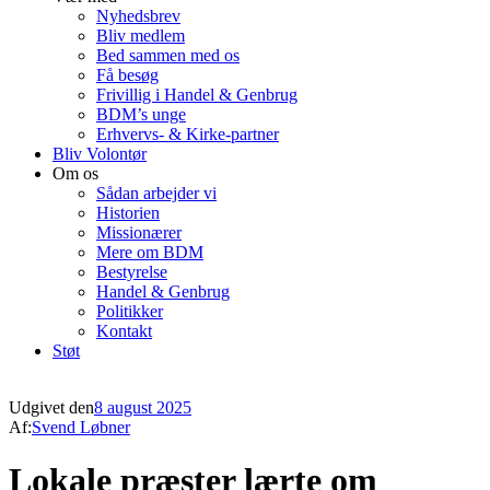
Nyhedsbrev
Bliv medlem
Bed sammen med os
Få besøg
Frivillig i Handel & Genbrug
BDM’s unge
Erhvervs- & Kirke-partner
Bliv Volontør
Om os
Sådan arbejder vi
Historien
Missionærer
Mere om BDM
Bestyrelse
Handel & Genbrug
Politikker
Kontakt
Støt
Udgivet den
8 august 2025
Af:
Svend Løbner
Lokale præster lærte om