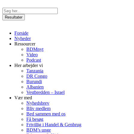
Videre
til
Search
indhold
...
Resultater
Forside
Nyheder
Ressourcer
BDMnyt
Video
Podcast
Her arbejder vi
Tanzania
DR Congo
Burundi
Albanien
Vestbredden – Israel
Vær med
Nyhedsbrev
Bliv medlem
Bed sammen med os
Få besøg
Frivillig i Handel & Genbrug
BDM’s unge