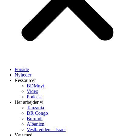
Forside
Nyheder
Ressourcer
BDMnyt
Video
Podcast
Her arbejder vi
Tanzania
DR Congo
Burundi
Albanien
Vestbredden – Israel
Vær med