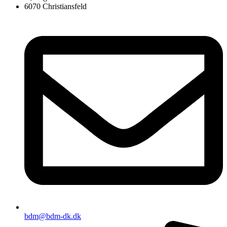
6070 Christiansfeld
bdm@bdm-dk.dk