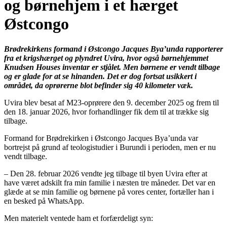
og børnehjem i et hærget
Østcongo
Brødrekirkens formand i Østcongo Jacques Bya’unda rapporterer
fra et krigshærget og plyndret Uvira, hvor også børnehjemmet
Knudsen Houses inventar er stjålet. Men børnene er vendt tilbage
og er glade for at se hinanden. Det er dog fortsat usikkert i
området, da oprørerne blot befinder sig 40 kilometer væk.
Uvira blev besat af M23-oprørere den 9. december 2025 og frem til
den 18. januar 2026, hvor forhandlinger fik dem til at trække sig
tilbage.
Formand for Brødrekirken i Østcongo Jacques Bya’unda var
bortrejst på grund af teologistudier i Burundi i perioden, men er nu
vendt tilbage.
– Den 28. februar 2026 vendte jeg tilbage til byen Uvira efter at
have været adskilt fra min familie i næsten tre måneder. Det var en
glæde at se min familie og børnene på vores center, fortæller han i
en besked på WhatsApp.
Men materielt ventede ham et forfærdeligt syn: