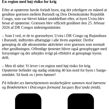
En region med høj risiko for krig
Efter at oprørerne havde forladt byen, tog det yderligere en måned at
genåbne grænsen mellem Burundi og Den Demokratiske Republik
Congo, som var blevet lukket umiddelbart efter, at byen Uvira blev
besat af oprørerne. Grænsen blev officielt genåbnet den 25. februar
2026 af DR Congos indenrigsminister.
– Som I ved, er de to grænsebyer, Uvira i DR Congo og Bujumbura
i Burundi, indbyrdes afhængige i alle livets aspekter. Derfor
genoptog de alle økonomiske aktiviteter over grænsen som normalt
efter genåbningen. Offentlige tjenester bliver også genopbygget med
forsyninger og der arbejdes ivrigt på effektivt at genoptage byens
drift.
– Men til sidst: Vi lever i en region med høj risiko for krig.
Oprørerne befinder sig stadig omkring 40 km nord for byen i Sange-
området. Så husk os i jeres bønner!
På billedet ses børnehjemmets medarbejdere sammen med børnene
og Brødrekirken i Østcongos formand Jacques Bya’unda (midt).