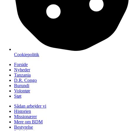
Cookiepolitik
Forside
Nyheder
Tanzania
D.R. Congo
Burundi
Volontør
Støt
Sådan arbejder vi
Historien
Missionærer
Mere om BDM
Bestyrelse