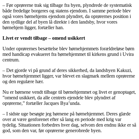
– Før oprørerne trak sig tilbage fra byen, plyndrede de systematisk
både fredelige borgeres og statens ejendom. I samme periode blev
også vores børnehjems ejendom plyndret, da oprørernes position i
den sydlige del af byen lå direkte i den landsby, hvor vores
børnehjem ligger, fortæller han.
Livet er vendt tilbage – omend usikkert
Under oprørernes besættelse blev børnehjemmets forældreløse børn
med handicap evakueret fra børnehjemmet til kirkens grund i Uvira
centrum.
– Det gjorde vi på grund af deres sikkerhed, da landsbyen Kakuzi,
hvor børnehjemmet ligger, var blevet en slagmark mellem oprørerne
og den regulære hær.
Nu er børnene vendt tilbage til børnehjemmet og livet er genoptaget,
”omend usikkert, da alle centrets ejendele blev plyndret af
oprørerne,” fortæller Jacques Bya’unda.
– I sidste uge besøgte jeg børnene på børnehjemmet. Deres glæde
over at være genforenet efter så lang en periode med krig var
tydelig. Situationen forbedres hver dag, selvom den endnu ikke er så
god, som den var, før oprørerne generobrede byen.