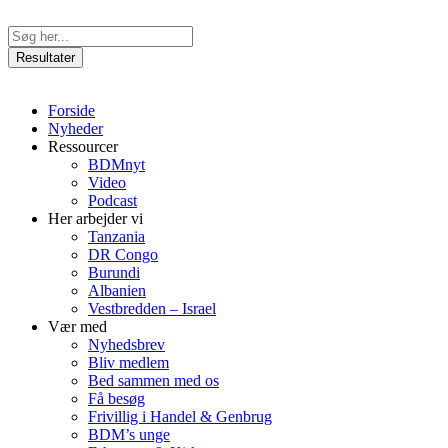
Videre
til
Search
indhold
...
Resultater
Forside
Nyheder
Ressourcer
BDMnyt
Video
Podcast
Her arbejder vi
Tanzania
DR Congo
Burundi
Albanien
Vestbredden – Israel
Vær med
Nyhedsbrev
Bliv medlem
Bed sammen med os
Få besøg
Frivillig i Handel & Genbrug
BDM’s unge