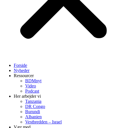
Forside
Nyheder
Ressourcer
BDMnyt
Video
Podcast
Her arbejder vi
Tanzania
DR Congo
Burundi
Albanien
Vestbredden – Israel
Vær med