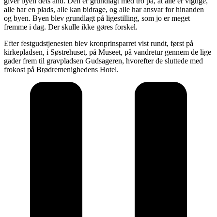
giver byen dets ånd. Den er grundlagt med tro på, at alle er vigtige,
alle har en plads, alle kan bidrage, og alle har ansvar for hinanden
og byen. Byen blev grundlagt på ligestilling, som jo er meget
fremme i dag. Der skulle ikke gøres forskel.
Efter festgudstjenesten blev kronprinsparret vist rundt, først på
kirkepladsen, i Søstrehuset, på Museet, på vandretur gennem de lige
gader frem til gravpladsen Gudsageren, hvorefter de sluttede med
frokost på Brødremenighedens Hotel.