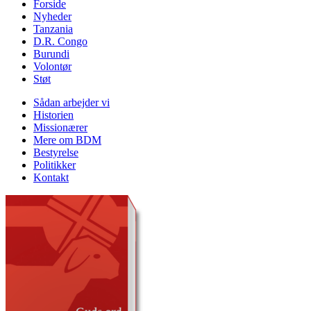
Forside
Nyheder
Tanzania
D.R. Congo
Burundi
Volontør
Støt
Sådan arbejder vi
Historien
Missionærer
Mere om BDM
Bestyrelse
Politikker
Kontakt