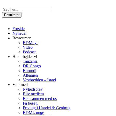
Videre
til
Search
indhold
...
Resultater
Forside
Nyheder
Ressourcer
BDMnyt
Video
Podcast
Her arbejder vi
Tanzania
DR Congo
Burundi
Albanien
Vestbredden – Israel
Vær med
Nyhedsbrev
Bliv medlem
Bed sammen med os
Få besøg
Frivillig i Handel & Genbrug
BDM’s unge