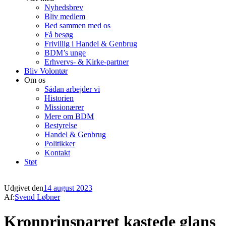
Nyhedsbrev
Bliv medlem
Bed sammen med os
Få besøg
Frivillig i Handel & Genbrug
BDM’s unge
Erhvervs- & Kirke-partner
Bliv Volontør
Om os
Sådan arbejder vi
Historien
Missionærer
Mere om BDM
Bestyrelse
Handel & Genbrug
Politikker
Kontakt
Støt
Udgivet den
14 august 2023
Af:
Svend Løbner
Kronprinsparret kastede glans