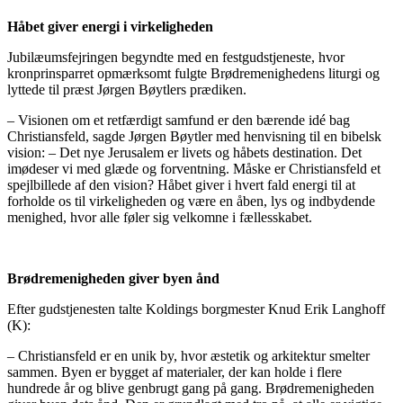
Håbet giver energi i virkeligheden
Jubilæumsfejringen begyndte med en festgudstjeneste, hvor
kronprinsparret opmærksomt fulgte Brødremenighedens liturgi og
lyttede til præst Jørgen Bøytlers prædiken.
– Visionen om et retfærdigt samfund er den bærende idé bag
Christiansfeld, sagde Jørgen Bøytler med henvisning til en bibelsk
vision: – Det nye Jerusalem er livets og håbets destination. Det
imødeser vi med glæde og forventning. Måske er Christiansfeld et
spejlbillede af den vision? Håbet giver i hvert fald energi til at
forholde os til virkeligheden og være en åben, lys og indbydende
menighed, hvor alle føler sig velkomne i fællesskabet.
Brødremenigheden giver byen ånd
Efter gudstjenesten talte Koldings borgmester Knud Erik Langhoff
(K):
– Christiansfeld er en unik by, hvor æstetik og arkitektur smelter
sammen. Byen er bygget af materialer, der kan holde i flere
hundrede år og blive genbrugt gang på gang. Brødremenigheden