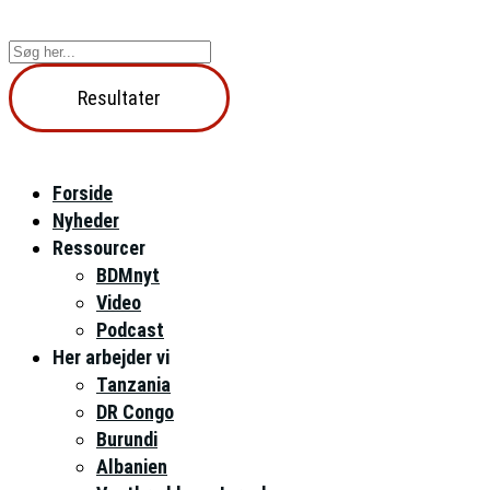
Videre
til
Search
indhold
...
Resultater
Forside
Nyheder
Ressourcer
BDMnyt
Video
Podcast
Her arbejder vi
Tanzania
DR Congo
Burundi
Albanien