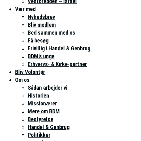
Vestbredden – Israel
Vær med
Nyhedsbrev
Bliv medlem
Bed sammen med os
Få besøg
Frivillig i Handel & Genbrug
BDM’s unge
Erhvervs- & Kirke-partner
Bliv Volontør
Om os
Sådan arbejder vi
Historien
Missionærer
Mere om BDM
Bestyrelse
Handel & Genbrug
Politikker