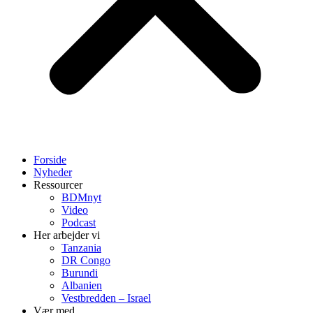
Forside
Nyheder
Ressourcer
BDMnyt
Video
Podcast
Her arbejder vi
Tanzania
DR Congo
Burundi
Albanien
Vestbredden – Israel
Vær med