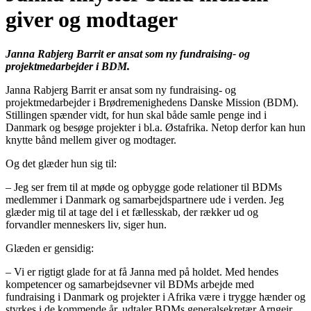
giver og modtager
Janna Rabjerg Barrit er ansat som ny fundraising- og
projektmedarbejder i BDM.
Janna Rabjerg Barrit er ansat som ny fundraising- og
projektmedarbejder i Brødremenighedens Danske Mission (BDM).
Stillingen spænder vidt, for hun skal både samle penge ind i
Danmark og besøge projekter i bl.a. Østafrika. Netop derfor kan hun
knytte bånd mellem giver og modtager.
Og det glæder hun sig til:
– Jeg ser frem til at møde og opbygge gode relationer til BDMs
medlemmer i Danmark og samarbejdspartnere ude i verden. Jeg
glæder mig til at tage del i et fællesskab, der rækker ud og
forvandler menneskers liv, siger hun.
Glæden er gensidig:
– Vi er rigtigt glade for at få Janna med på holdet. Med hendes
kompetencer og samarbejdsevner vil BDMs arbejde med
fundraising i Danmark og projekter i Afrika være i trygge hænder og
styrkes i de kommende år, udtaler BDMs generalsekretær Arngeir