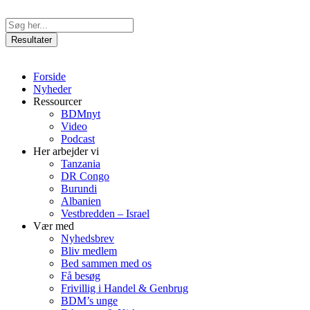
Videre
til
Search
indhold
...
Resultater
Forside
Nyheder
Ressourcer
BDMnyt
Video
Podcast
Her arbejder vi
Tanzania
DR Congo
Burundi
Albanien
Vestbredden – Israel
Vær med
Nyhedsbrev
Bliv medlem
Bed sammen med os
Få besøg
Frivillig i Handel & Genbrug
BDM’s unge