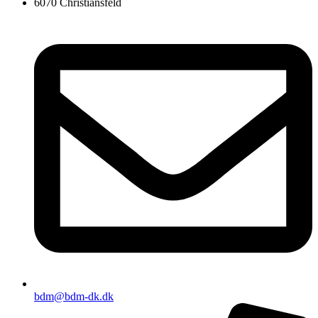
6070 Christiansfeld
bdm@bdm-dk.dk