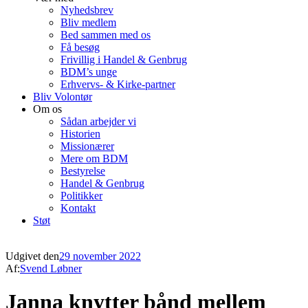
Nyhedsbrev
Bliv medlem
Bed sammen med os
Få besøg
Frivillig i Handel & Genbrug
BDM’s unge
Erhvervs- & Kirke-partner
Bliv Volontør
Om os
Sådan arbejder vi
Historien
Missionærer
Mere om BDM
Bestyrelse
Handel & Genbrug
Politikker
Kontakt
Støt
Udgivet den
29 november 2022
Af:
Svend Løbner
Janna knytter bånd mellem