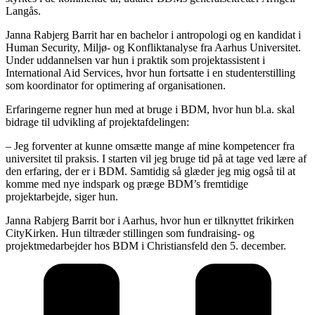
Langås.
Janna Rabjerg Barrit har en bachelor i antropologi og en kandidat i
Human Security, Miljø- og Konfliktanalyse fra Aarhus Universitet.
Under uddannelsen var hun i praktik som projektassistent i
International Aid Services, hvor hun fortsatte i en studenterstilling
som koordinator for optimering af organisationen.
Erfaringerne regner hun med at bruge i BDM, hvor hun bl.a. skal
bidrage til udvikling af projektafdelingen:
– Jeg forventer at kunne omsætte mange af mine kompetencer fra
universitet til praksis. I starten vil jeg bruge tid på at tage ved lære af
den erfaring, der er i BDM. Samtidig så glæder jeg mig også til at
komme med nye indspark og præge BDM’s fremtidige
projektarbejde, siger hun.
Janna Rabjerg Barrit bor i Aarhus, hvor hun er tilknyttet frikirken
CityKirken. Hun tiltræder stillingen som fundraising- og
projektmedarbejder hos BDM i Christiansfeld den 5. december.