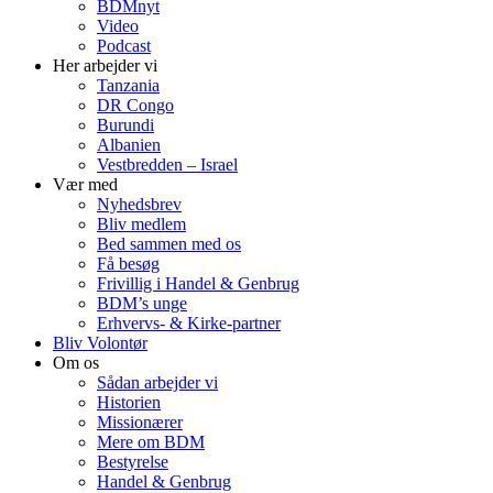
BDMnyt
Video
Podcast
Her arbejder vi
Tanzania
DR Congo
Burundi
Albanien
Vestbredden – Israel
Vær med
Nyhedsbrev
Bliv medlem
Bed sammen med os
Få besøg
Frivillig i Handel & Genbrug
BDM’s unge
Erhvervs- & Kirke-partner
Bliv Volontør
Om os
Sådan arbejder vi
Historien
Missionærer
Mere om BDM
Bestyrelse
Handel & Genbrug