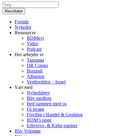
Search
...
Resultater
Forside
Nyheder
Ressourcer
BDMnyt
Video
Podcast
Her arbejder vi
Tanzania
DR Congo
Burundi
Albanien
Vestbredden – Israel
Vær med
Nyhedsbrev
Bliv medlem
Bed sammen med os
Få besøg
Frivillig i Handel & Genbrug
BDM’s unge
Erhvervs- & Kirke-partner
Bliv Volontør