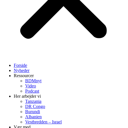
Forside
Nyheder
Ressourcer
BDMnyt
Video
Podcast
Her arbejder vi
Tanzania
DR Congo
Burundi
Albanien
Vestbredden – Israel
Vær med