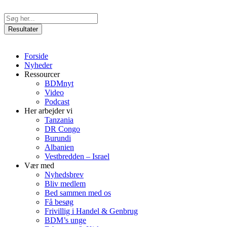
Videre
til
Search
indhold
...
Resultater
Forside
Nyheder
Ressourcer
BDMnyt
Video
Podcast
Her arbejder vi
Tanzania
DR Congo
Burundi
Albanien
Vestbredden – Israel
Vær med
Nyhedsbrev
Bliv medlem
Bed sammen med os
Få besøg
Frivillig i Handel & Genbrug
BDM’s unge