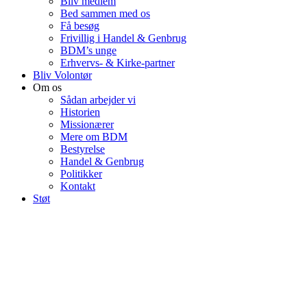
Bliv medlem
Bed sammen med os
Få besøg
Frivillig i Handel & Genbrug
BDM’s unge
Erhvervs- & Kirke-partner
Bliv Volontør
Om os
Sådan arbejder vi
Historien
Missionærer
Mere om BDM
Bestyrelse
Handel & Genbrug
Politikker
Kontakt
Støt