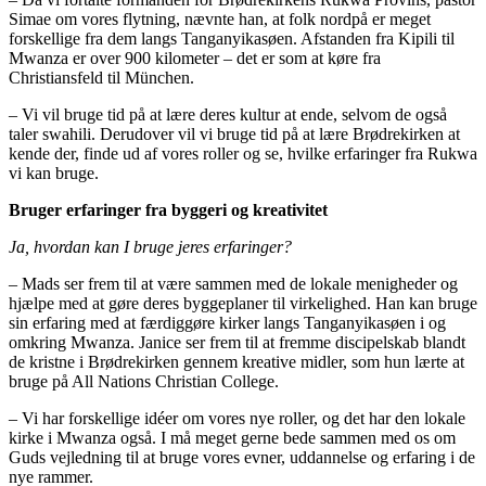
Simae om vores flytning, nævnte han, at folk nordpå er meget
forskellige fra dem langs Tanganyikasøen. Afstanden fra Kipili til
Mwanza er over 900 kilometer – det er som at køre fra
Christiansfeld til München.
– Vi vil bruge tid på at lære deres kultur at ende, selvom de også
taler swahili. Derudover vil vi bruge tid på at lære Brødrekirken at
kende der, finde ud af vores roller og se, hvilke erfaringer fra Rukwa
vi kan bruge.
Bruger erfaringer fra byggeri og kreativitet
Ja, hvordan kan I bruge jeres erfaringer?
– Mads ser frem til at være sammen med de lokale menigheder og
hjælpe med at gøre deres byggeplaner til virkelighed. Han kan bruge
sin erfaring med at færdiggøre kirker langs Tanganyikasøen i og
omkring Mwanza. Janice ser frem til at fremme discipelskab blandt
de kristne i Brødrekirken gennem kreative midler, som hun lærte at
bruge på All Nations Christian College.
– Vi har forskellige idéer om vores nye roller, og det har den lokale
kirke i Mwanza også. I må meget gerne bede sammen med os om
Guds vejledning til at bruge vores evner, uddannelse og erfaring i de
nye rammer.