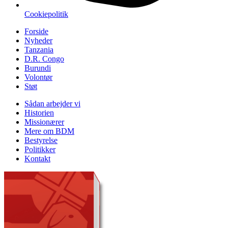
Cookiepolitik
Forside
Nyheder
Tanzania
D.R. Congo
Burundi
Volontør
Støt
Sådan arbejder vi
Historien
Missionærer
Mere om BDM
Bestyrelse
Politikker
Kontakt