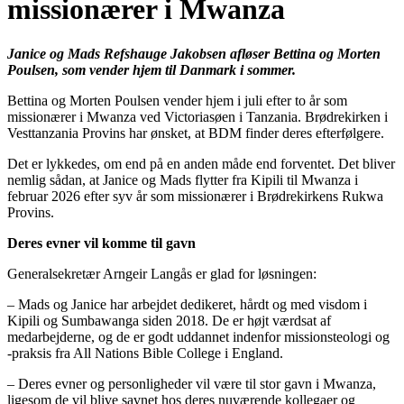
missionærer i Mwanza
Janice og Mads Refshauge Jakobsen afløser Bettina og Morten
Poulsen, som vender hjem til Danmark i sommer.
Bettina og Morten Poulsen vender hjem i juli efter to år som
missionærer i Mwanza ved Victoriasøen i Tanzania. Brødrekirken i
Vesttanzania Provins har ønsket, at BDM finder deres efterfølgere.
Det er lykkedes, om end på en anden måde end forventet. Det bliver
nemlig sådan, at Janice og Mads flytter fra Kipili til Mwanza i
februar 2026 efter syv år som missionærer i Brødrekirkens Rukwa
Provins.
Deres evner vil komme til gavn
Generalsekretær Arngeir Langås er glad for løsningen:
– Mads og Janice har arbejdet dedikeret, hårdt og med visdom i
Kipili og Sumbawanga siden 2018. De er højt værdsat af
medarbejderne, og de er godt uddannet indenfor missionsteologi og
-praksis fra All Nations Bible College i England.
– Deres evner og personligheder vil være til stor gavn i Mwanza,
ligesom de vil blive savnet hos deres nuværende kollegaer og