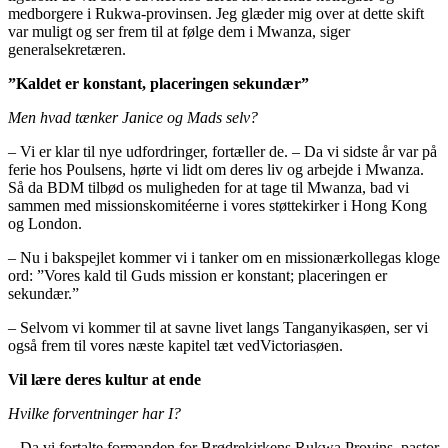
medborgere i Rukwa-provinsen. Jeg glæder mig over at dette skift
var muligt og ser frem til at følge dem i Mwanza, siger
generalsekretæren.
”Kaldet er konstant, placeringen sekundær”
Men hvad tænker Janice og Mads selv?
– Vi er klar til nye udfordringer, fortæller de. – Da vi sidste år var på
ferie hos Poulsens, hørte vi lidt om deres liv og arbejde i Mwanza.
Så da BDM tilbød os muligheden for at tage til Mwanza, bad vi
sammen med missionskomitéerne i vores støttekirker i Hong Kong
og London.
– Nu i bakspejlet kommer vi i tanker om en missionærkollegas kloge
ord: ”Vores kald til Guds mission er konstant; placeringen er
sekundær.”
– Selvom vi kommer til at savne livet langs Tanganyikasøen, ser vi
også frem til vores næste kapitel tæt ved​​Victoriasøen.
Vil lære deres kultur at ende
Hvilke forventninger har I?
– Da vi fortalte formanden for Brødrekirkens Rukwa Provins, pastor