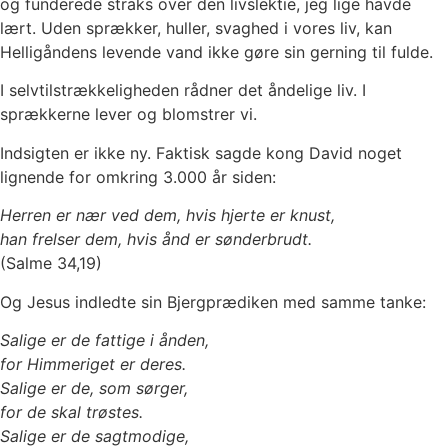
og funderede straks over den livslektie, jeg lige havde
lært. Uden sprækker, huller, svaghed i vores liv, kan
Helligåndens levende vand ikke gøre sin gerning til fulde.
I selvtilstrækkeligheden rådner det åndelige liv. I
sprækkerne lever og blomstrer vi.
Indsigten er ikke ny. Faktisk sagde kong David noget
lignende for omkring 3.000 år siden:
Herren er nær ved dem, hvis hjerte er knust,
han frelser dem, hvis ånd er sønderbrudt.
(Salme 34,19)
Og Jesus indledte sin Bjergprædiken med samme tanke:
Salige er de fattige i ånden,
for Himmeriget er deres.
Salige er de, som sørger,
for de skal trøstes.
Salige er de sagtmodige,