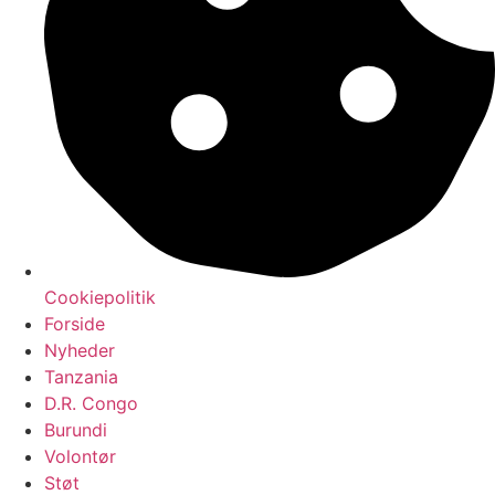
Cookiepolitik
Forside
Nyheder
Tanzania
D.R. Congo
Burundi
Volontør
Støt