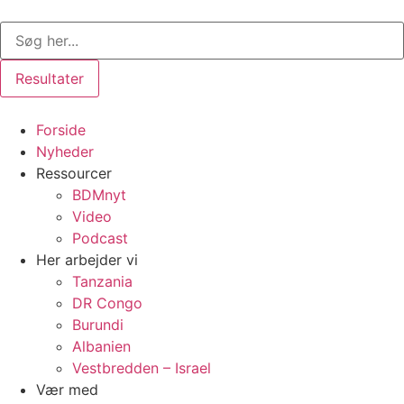
Videre
Search
til
...
indhold
Resultater
Forside
Nyheder
Ressourcer
BDMnyt
Video
Podcast
Her arbejder vi
Tanzania
DR Congo
Burundi
Albanien
Vestbredden – Israel
Vær med