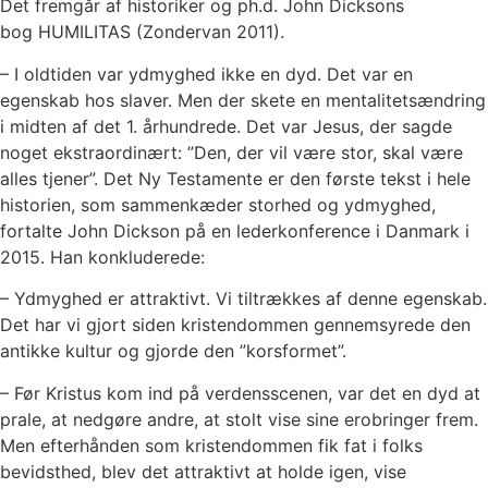
Det fremgår af historiker og ph.d. John Dicksons
bog HUMILITAS (Zondervan 2011).
– I oldtiden var ydmyghed ikke en dyd. Det var en
egenskab hos slaver. Men der skete en mentalitetsændring
i midten af det 1. århundrede. Det var Jesus, der sagde
noget ekstraordinært: ”Den, der vil være stor, skal være
alles tjener”. Det Ny Testamente er den første tekst i hele
historien, som sammenkæder storhed og ydmyghed,
fortalte John Dickson på en lederkonference i Danmark i
2015. Han konkluderede:
– Ydmyghed er attraktivt. Vi tiltrækkes af denne egenskab.
Det har vi gjort siden kristendommen gennemsyrede den
antikke kultur og gjorde den ”korsformet”.
– Før Kristus kom ind på verdensscenen, var det en dyd at
prale, at nedgøre andre, at stolt vise sine erobringer frem.
Men efterhånden som kristendommen fik fat i folks
bevidsthed, blev det attraktivt at holde igen, vise