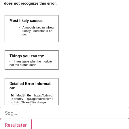
Search
...
Resultater