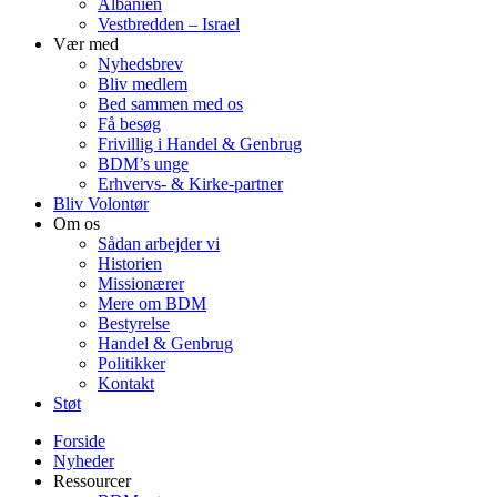
Albanien
Vestbredden – Israel
Vær med
Nyhedsbrev
Bliv medlem
Bed sammen med os
Få besøg
Frivillig i Handel & Genbrug
BDM’s unge
Erhvervs- & Kirke-partner
Bliv Volontør
Om os
Sådan arbejder vi
Historien
Missionærer
Mere om BDM
Bestyrelse
Handel & Genbrug
Politikker
Kontakt
Støt
Forside
Nyheder
Ressourcer