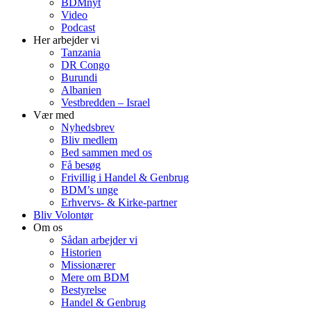
BDMnyt
Video
Podcast
Her arbejder vi
Tanzania
DR Congo
Burundi
Albanien
Vestbredden – Israel
Vær med
Nyhedsbrev
Bliv medlem
Bed sammen med os
Få besøg
Frivillig i Handel & Genbrug
BDM’s unge
Erhvervs- & Kirke-partner
Bliv Volontør
Om os
Sådan arbejder vi
Historien
Missionærer
Mere om BDM
Bestyrelse
Handel & Genbrug