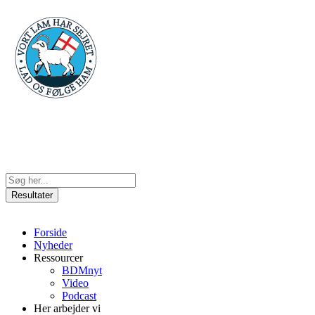
Videre
til
indhold
Search
...
Resultater
Forside
Nyheder
Ressourcer
BDMnyt
Video
Podcast
Her arbejder vi