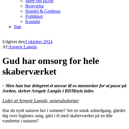
Mere om BDM
Bestyrelse
Handel & Genbrug
Politikker
Kontakt
Støt
Udgivet den
3 oktober 2024
Af:
Arngeir Langås
Gud har omsorg for hele
skaberværket
– Men han har delegeret et ansvar til os mennesker for at passe på
Jorden, skriver Arngeir Langås i BDMnyts leder.
Leder af Arngeir Langås, generalsekretær
Har du nydt naturen her i sommer? Set en smuk solnedgang, glædet
dig over fuglenes sang, gået i ét med skaberværket på en lille
vandretur i naturen?