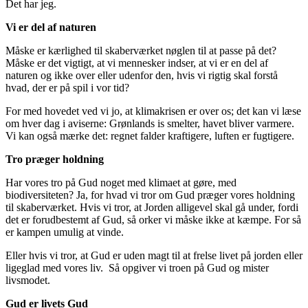
Det har jeg.
Vi er del af naturen
Måske er kærlighed til skaberværket nøglen til at passe på det?
Måske er det vigtigt, at vi mennesker indser, at vi er en del af
naturen og ikke over eller udenfor den, hvis vi rigtig skal forstå
hvad, der er på spil i vor tid?
For med hovedet ved vi jo, at klimakrisen er over os; det kan vi læse
om hver dag i aviserne: Grønlands is smelter, havet bliver varmere.
Vi kan også mærke det: regnet falder kraftigere, luften er fugtigere.
Tro præger holdning
Har vores tro på Gud noget med klimaet at gøre, med
biodiversiteten? Ja, for hvad vi tror om Gud præger vores holdning
til skaberværket. Hvis vi tror, at Jorden alligevel skal gå under, fordi
det er forudbestemt af Gud, så orker vi måske ikke at kæmpe. For så
er kampen umulig at vinde.
Eller hvis vi tror, at Gud er uden magt til at frelse livet på jorden eller
ligeglad med vores liv. Så opgiver vi troen på Gud og mister
livsmodet.
Gud er livets Gud