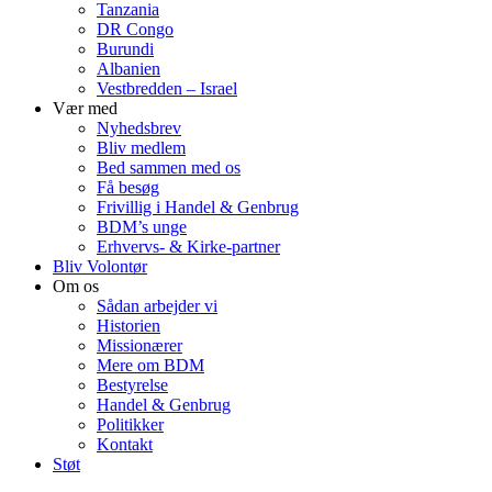
Tanzania
DR Congo
Burundi
Albanien
Vestbredden – Israel
Vær med
Nyhedsbrev
Bliv medlem
Bed sammen med os
Få besøg
Frivillig i Handel & Genbrug
BDM’s unge
Erhvervs- & Kirke-partner
Bliv Volontør
Om os
Sådan arbejder vi
Historien
Missionærer
Mere om BDM
Bestyrelse
Handel & Genbrug
Politikker
Kontakt
Støt