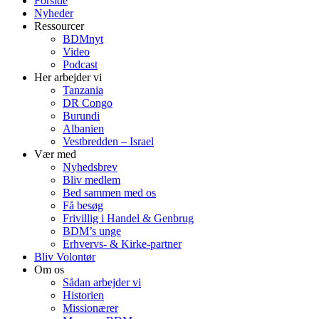
Forside
Nyheder
Ressourcer
BDMnyt
Video
Podcast
Her arbejder vi
Tanzania
DR Congo
Burundi
Albanien
Vestbredden – Israel
Vær med
Nyhedsbrev
Bliv medlem
Bed sammen med os
Få besøg
Frivillig i Handel & Genbrug
BDM’s unge
Erhvervs- & Kirke-partner
Bliv Volontør
Om os
Sådan arbejder vi
Historien
Missionærer