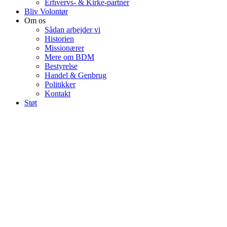
Erhvervs- & Kirke-partner
Bliv Volontør
Om os
Sådan arbejder vi
Historien
Missionærer
Mere om BDM
Bestyrelse
Handel & Genbrug
Politikker
Kontakt
Støt