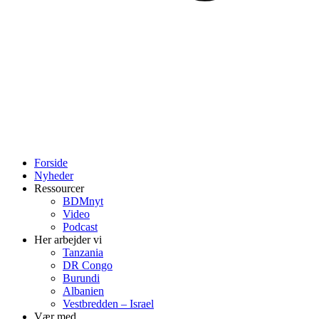
Forside
Nyheder
Ressourcer
BDMnyt
Video
Podcast
Her arbejder vi
Tanzania
DR Congo
Burundi
Albanien
Vestbredden – Israel
Vær med