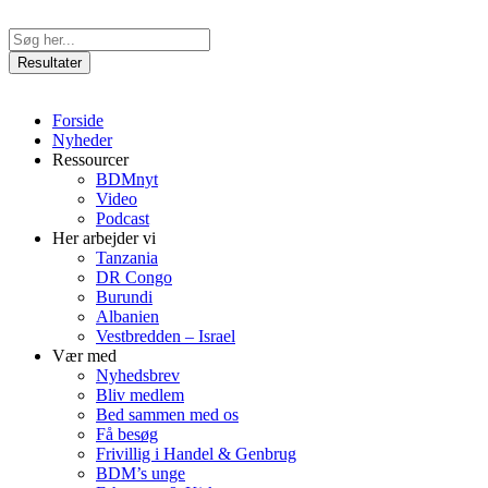
Videre
til
Search
indhold
...
Resultater
Forside
Nyheder
Ressourcer
BDMnyt
Video
Podcast
Her arbejder vi
Tanzania
DR Congo
Burundi
Albanien
Vestbredden – Israel
Vær med
Nyhedsbrev
Bliv medlem
Bed sammen med os
Få besøg
Frivillig i Handel & Genbrug
BDM’s unge