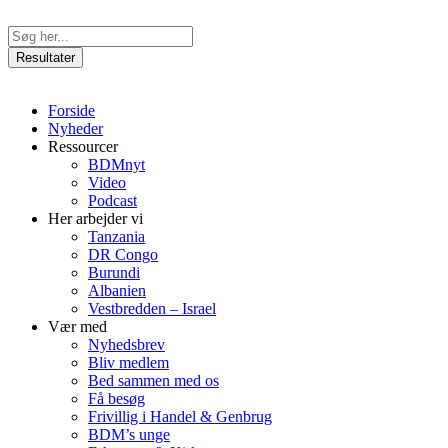
Videre
til
Search
indhold
...
Resultater
Forside
Nyheder
Ressourcer
BDMnyt
Video
Podcast
Her arbejder vi
Tanzania
DR Congo
Burundi
Albanien
Vestbredden – Israel
Vær med
Nyhedsbrev
Bliv medlem
Bed sammen med os
Få besøg
Frivillig i Handel & Genbrug
BDM’s unge