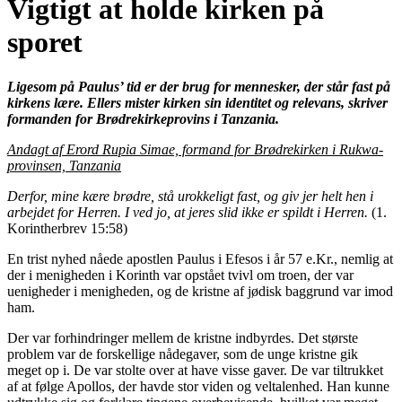
Vigtigt at holde kirken på
sporet
Ligesom på Paulus’ tid er der brug for mennesker, der står fast på
kirkens lære. Ellers mister kirken sin identitet og relevans, skriver
formanden for Brødrekirkeprovins i Tanzania.
Andagt af Erord Rupia Simae, formand for Brødrekirken i Rukwa-
provinsen, Tanzania
Derfor, mine kære brødre, stå urokkeligt fast, og giv jer helt hen i
arbejdet for Herren. I ved jo, at jeres slid ikke er spildt i Herren.
(1.
Korintherbrev 15:58)
En trist nyhed nåede apostlen Paulus i Efesos i år 57 e.Kr., nemlig at
der i menigheden i Korinth var opstået tvivl om troen, der var
uenigheder i menigheden, og de kristne af jødisk baggrund var imod
ham.
Der var forhindringer mellem de kristne indbyrdes. Det største
problem var de forskellige nådegaver, som de unge kristne gik
meget op i. De var stolte over at have visse gaver. De var tiltrukket
af at følge Apollos, der havde stor viden og veltalenhed. Han kunne