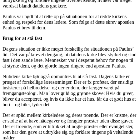
udtrykke sig og forklare tingene overbevisende, hvilket var meget
værdsat blandt datidens grækere.
Paulus var nødt til at rette op på situationen for at redde kirkens
enhed og respekt for dens ledere. Som følge af dette skrev apostlen
Paulus et brev til dem.
Brug for at stå fast
Dagens situation er ikke meget forskellig fra situationen på Paulus’
tid. Det var påkrævet dengang, at datidens kirke blev styrket og stod
fast i den sande lære. Mennesker var i desperat behov for nogen til
at styrke dem, og det gjorde ingen ringere end apostlen Paulus.
Nutidens kirke bør også opmuntres til at stå fast. Dagens kirke er
præget af forskellige læresætninger. Der er fx profeter, der ensidigt
insisterer på helbredelse, og der er dem, der lægger vægt på
fremgangsteologi. Man lover guld og grønne skove: Hvis du giver,
bliver du accepteret, og hvis du ikke har et hus, får du et godt hus at
bo i – og biler, lyder det.
Der er splid mellem kirkeledere og deres troende. Der er kristne, der
er stolte af at have nådegaver og foragter præster uden disse gaver.
Der er troende, som er tiltrukket af nogle præster eller evangelister,
som har den gave at udtrykke sig og forklare tingene på veltalende
måder.