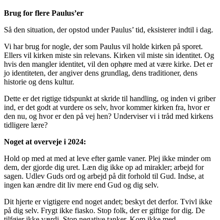
Brug for flere Paulus’er
Så den situation, der opstod under Paulus’ tid, eksisterer indtil i dag.
Vi har brug for nogle, der som Paulus vil holde kirken på sporet.
Ellers vil kirken miste sin relevans. Kirken vil miste sin identitet. Og
hvis den mangler identitet, vil den ophøre med at være kirke. Det er
jo identiteten, der angiver dens grundlag, dens traditioner, dens
historie og dens kultur.
Dette er det rigtige tidspunkt at skride til handling, og inden vi griber
ind, er det godt at vurdere os selv, hvor kommer kirken fra, hvor er
den nu, og hvor er den på vej hen? Underviser vi i tråd med kirkens
tidligere lære?
Noget at overveje i 2024:
Hold op med at med at leve efter gamle vaner. Plej ikke minder om
dem, der gjorde dig uret. Læn dig ikke op ad mirakler; arbejd for
sagen. Udlev Guds ord og arbejd på dit forhold til Gud. Indse, at
ingen kan ændre dit liv mere end Gud og dig selv.
Dit hjerte er vigtigere end noget andet; beskyt det derfor. Tvivl ikke
på dig selv. Frygt ikke fiasko. Stop folk, der er giftige for dig. De
tilføjer ikke værdi. Stop negative tanker. Kom ikke med