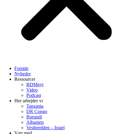
Forside
Nyheder
Ressourcer
BDMnyt
Video
Podcast
Her arbejder vi
Tanzania
DR Congo
Burundi
Albanien
Vestbredden – Israel
Vær med