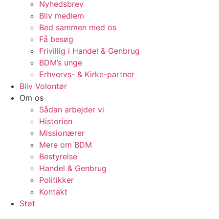
Nyhedsbrev
Bliv medlem
Bed sammen med os
Få besøg
Frivillig i Handel & Genbrug
BDM’s unge
Erhvervs- & Kirke-partner
Bliv Volontør
Om os
Sådan arbejder vi
Historien
Missionærer
Mere om BDM
Bestyrelse
Handel & Genbrug
Politikker
Kontakt
Støt