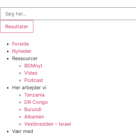
Videre
Search
til
...
indhold
Resultater
Forside
Nyheder
Ressourcer
BDMnyt
Video
Podcast
Her arbejder vi
Tanzania
DR Congo
Burundi
Albanien
Vestbredden – Israel
Vær med