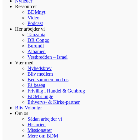
Nyheder
Ressourcer
BDMnyt
Video
Podcast
Her arbejder vi
Tanzania
DR Congo
Burundi
Albanien
Vestbredden – Israel
Vær med
Nyhedsbrev
Bliv medlem
Bed sammen med os
Få besøg
Frivillig i Handel & Genbrug
BDM’s unge
Erhvervs- & Kirke-partner
Bliv Volontør
Om os
Sådan arbejder vi
Historien
Missionærer
Mere om BDM