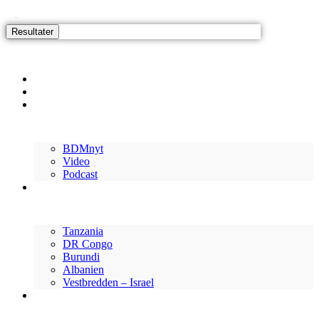
Search
Videre
...
til
Resultater
indhold
Forside
Nyheder
Ressourcer
BDMnyt
Video
Podcast
Her arbejder vi
Tanzania
DR Congo
Burundi
Albanien
Vestbredden – Israel
Vær med