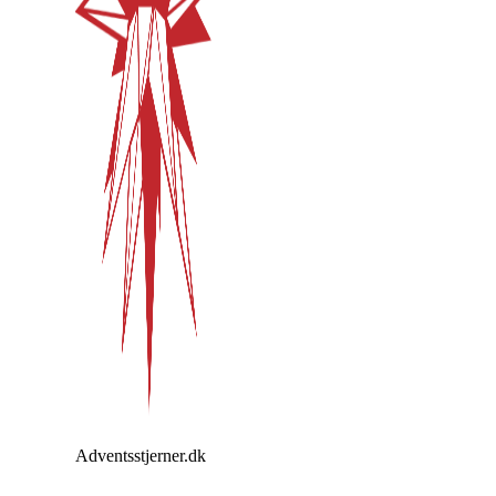
Adventsstjerner.dk