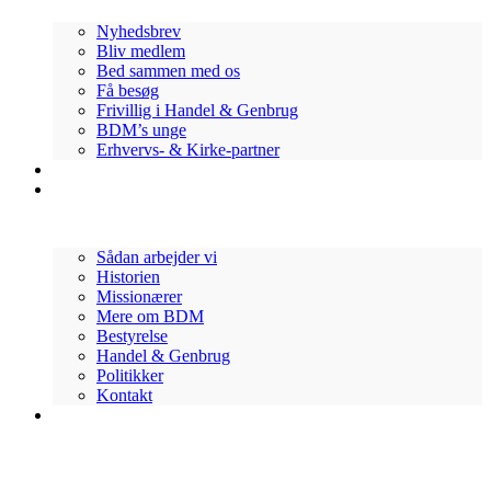
Nyhedsbrev
Bliv medlem
Bed sammen med os
Få besøg
Frivillig i Handel & Genbrug
BDM’s unge
Erhvervs- & Kirke-partner
Bliv Volontør
Om os
Sådan arbejder vi
Historien
Missionærer
Mere om BDM
Bestyrelse
Handel & Genbrug
Politikker
Kontakt
Støt