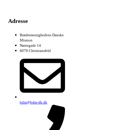
Adresse
Brødremenighedens Danske
Mission
Nørregade 14
6070 Christiansfeld
bdm@bdm-dk.dk