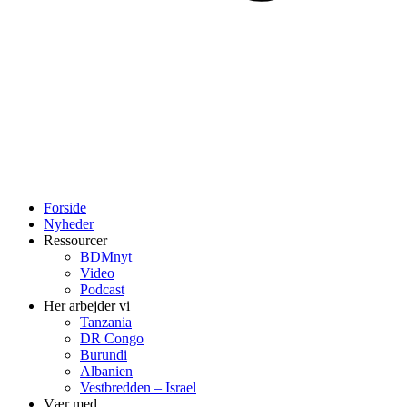
Forside
Nyheder
Ressourcer
BDMnyt
Video
Podcast
Her arbejder vi
Tanzania
DR Congo
Burundi
Albanien
Vestbredden – Israel
Vær med