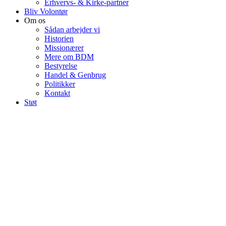
Erhvervs- & Kirke-partner
Bliv Volontør
Om os
Sådan arbejder vi
Historien
Missionærer
Mere om BDM
Bestyrelse
Handel & Genbrug
Politikker
Kontakt
Støt