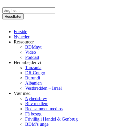
Videre
til
Search
indhold
...
Resultater
Forside
Nyheder
Ressourcer
BDMnyt
Video
Podcast
Her arbejder vi
Tanzania
DR Congo
Burundi
Albanien
Vestbredden – Israel
Vær med
Nyhedsbrev
Bliv medlem
Bed sammen med os
Få besøg
Frivillig i Handel & Genbrug
BDM’s unge