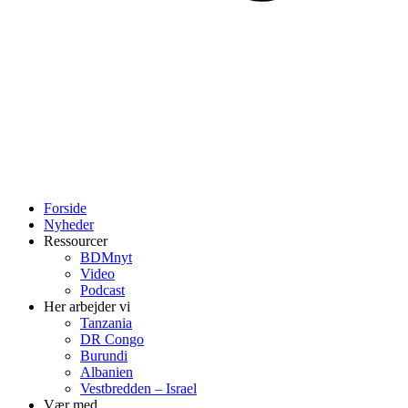
Forside
Nyheder
Ressourcer
BDMnyt
Video
Podcast
Her arbejder vi
Tanzania
DR Congo
Burundi
Albanien
Vestbredden – Israel
Vær med