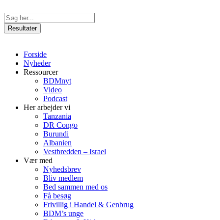
Videre
til
Search
indhold
...
Resultater
Forside
Nyheder
Ressourcer
BDMnyt
Video
Podcast
Her arbejder vi
Tanzania
DR Congo
Burundi
Albanien
Vestbredden – Israel
Vær med
Nyhedsbrev
Bliv medlem
Bed sammen med os
Få besøg
Frivillig i Handel & Genbrug
BDM’s unge