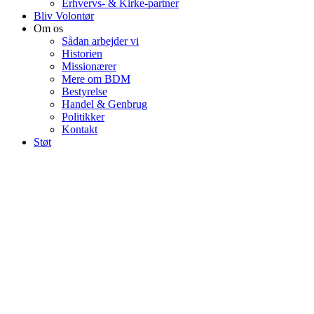
Erhvervs- & Kirke-partner
Bliv Volontør
Om os
Sådan arbejder vi
Historien
Missionærer
Mere om BDM
Bestyrelse
Handel & Genbrug
Politikker
Kontakt
Støt