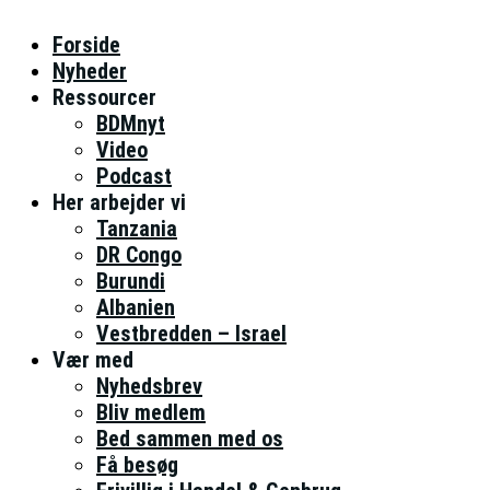
Forside
Nyheder
Ressourcer
BDMnyt
Video
Podcast
Her arbejder vi
Tanzania
DR Congo
Burundi
Albanien
Vestbredden – Israel
Vær med
Nyhedsbrev
Bliv medlem
Bed sammen med os
Få besøg