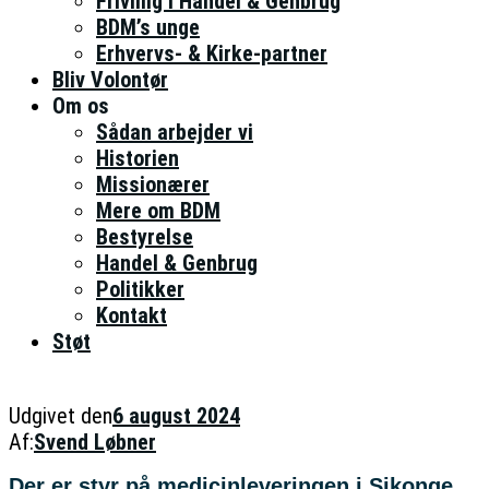
Frivillig i Handel & Genbrug
BDM’s unge
Erhvervs- & Kirke-partner
Bliv Volontør
Om os
Sådan arbejder vi
Historien
Missionærer
Mere om BDM
Bestyrelse
Handel & Genbrug
Politikker
Kontakt
Støt
Udgivet den
6 august 2024
Af:
Svend Løbner
Der er styr på medicinleveringen i Sikonge