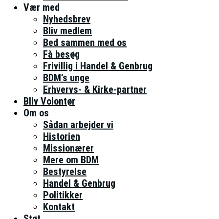
Vær med
Nyhedsbrev
Bliv medlem
Bed sammen med os
Få besøg
Frivillig i Handel & Genbrug
BDM’s unge
Erhvervs- & Kirke-partner
Bliv Volontør
Om os
Sådan arbejder vi
Historien
Missionærer
Mere om BDM
Bestyrelse
Handel & Genbrug
Politikker
Kontakt
Støt