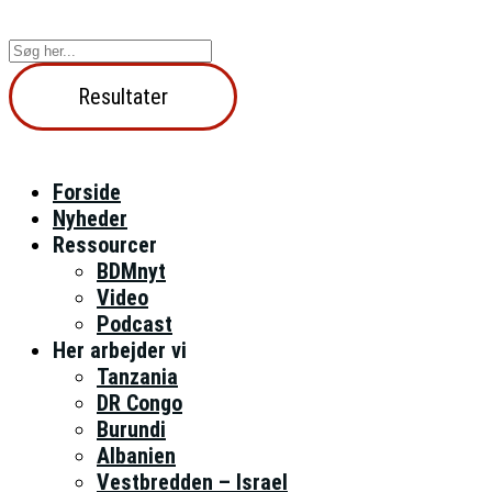
Videre
til
Search
indhold
...
Resultater
Forside
Nyheder
Ressourcer
BDMnyt
Video
Podcast
Her arbejder vi
Tanzania
DR Congo
Burundi
Albanien
Vestbredden – Israel