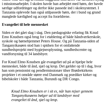
i missionsarbejdet. I skolen havde han arbejdet med børn, der havde
særlige udfordringer og derfor ikke passede ind i skolesystemet. I
Tanzania oplevede han også utilpassede børn, der i bund og grund
manglede kærlighed og accept fra forældrene.
Evangeliet til hele mennesket
Siden er det gået slag i slag. Den pædagogiske erfaring fik Knud
Emo Knudsen også brug for i etablering af både håndværkerskole,
syskole og børnehjemmet Peters House. Og på Tanzania-siden af
Tanganyikasøen stod han i spidsen for et omfattende
sundhedsprojekt med hygiejneoplysning, sundhedscentre og
vandforsyning til 34 landsbyer.
For Knud Elmo Knudsen går evangeliet ud på at hjælpe hele
mennesket, både til ånd, sjæl og krop. Det gælder op til i dag, hvor
han som pensionist og pendlermissionær tilser Brødrekirkens
projekter i et område større end Danmark og prædiker kirker og
bibelskoler i både Tanzania, Burundi og DR Congo.
Knud Elmo Knudsen er i sit es, når han rejser gennem
Tanganyikasøens bølger ud til landsbyer med
evangeliet til ånd, sjæl og krop.