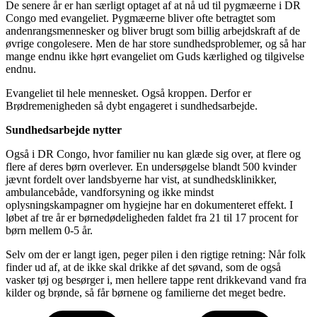
De senere år er han særligt optaget af at nå ud til pygmæerne i DR
Congo med evangeliet. Pygmæerne bliver ofte betragtet som
andenrangsmennesker og bliver brugt som billig arbejdskraft af de
øvrige congolesere. Men de har store sundhedsproblemer, og så har
mange endnu ikke hørt evangeliet om Guds kærlighed og tilgivelse
endnu.
Evangeliet til hele mennesket. Også kroppen. Derfor er
Brødremenigheden så dybt engageret i sundhedsarbejde.
Sundhedsarbejde nytter
Også i DR Congo, hvor familier nu kan glæde sig over, at flere og
flere af deres børn overlever. En undersøgelse blandt 500 kvinder
jævnt fordelt over landsbyerne har vist, at sundhedsklinikker,
ambulancebåde, vandforsyning og ikke mindst
oplysningskampagner om hygiejne har en dokumenteret effekt. I
løbet af tre år er børnedødeligheden faldet fra 21 til 17 procent for
børn mellem 0-5 år.
Selv om der er langt igen, peger pilen i den rigtige retning: Når folk
finder ud af, at de ikke skal drikke af det søvand, som de også
vasker tøj og besørger i, men hellere tappe rent drikkevand vand fra
kilder og brønde, så får børnene og familierne det meget bedre.