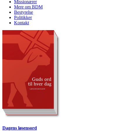
Missionærer
Mere om BDM
Bestyrelse
Politikker
Kontakt
Dagens løsensord