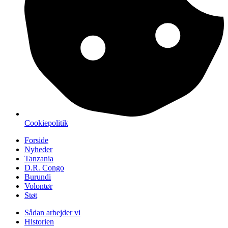
Cookiepolitik
Forside
Nyheder
Tanzania
D.R. Congo
Burundi
Volontør
Støt
Sådan arbejder vi
Historien