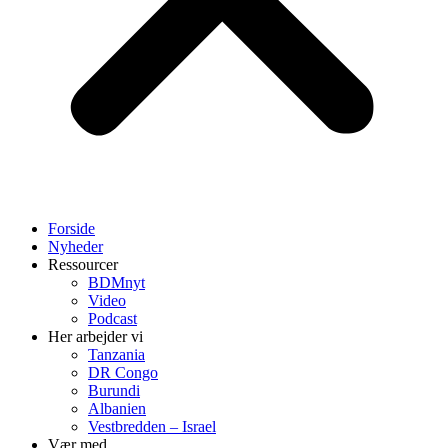
Forside
Nyheder
Ressourcer
BDMnyt
Video
Podcast
Her arbejder vi
Tanzania
DR Congo
Burundi
Albanien
Vestbredden – Israel
Vær med