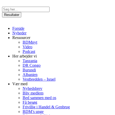
Videre
til
Search
indhold
...
Resultater
Forside
Nyheder
Ressourcer
BDMnyt
Video
Podcast
Her arbejder vi
Tanzania
DR Congo
Burundi
Albanien
Vestbredden – Israel
Vær med
Nyhedsbrev
Bliv medlem
Bed sammen med os
Få besøg
Frivillig i Handel & Genbrug
BDM’s unge