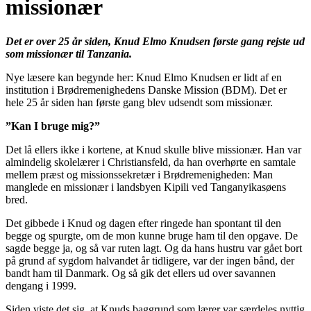
missionær
Det er over 25 år siden, Knud Elmo Knudsen første gang rejste ud
som missionær til Tanzania.
Nye læsere kan begynde her: Knud Elmo Knudsen er lidt af en
institution i Brødremenighedens Danske Mission (BDM). Det er
hele 25 år siden han første gang blev udsendt som missionær.
”Kan I bruge mig?”
Det lå ellers ikke i kortene, at Knud skulle blive missionær. Han var
almindelig skolelærer i Christiansfeld, da han overhørte en samtale
mellem præst og missionssekretær i Brødremenigheden: Man
manglede en missionær i landsbyen Kipili ved Tanganyikasøens
bred.
Det gibbede i Knud og dagen efter ringede han spontant til den
begge og spurgte, om de mon kunne bruge ham til den opgave. De
sagde begge ja, og så var ruten lagt. Og da hans hustru var gået bort
på grund af sygdom halvandet år tidligere, var der ingen bånd, der
bandt ham til Danmark. Og så gik det ellers ud over savannen
dengang i 1999.
Siden viste det sig, at Knuds baggrund som lærer var særdeles nyttig