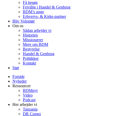
Få besøg
Frivillig i Handel & Genbrug
BDM’s unge
Erhvervs- & Kirke-partner
Bliv Volontør
Om os
Sådan arbejder vi
Historien
Missionærer
Mere om BDM
Bestyrelse
Handel & Genbrug
Politikker
Kontakt
Støt
Forside
Nyheder
Ressourcer
BDMnyt
Video
Podcast
Her arbejder vi
Tanzania
DR Congo