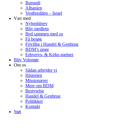
Burundi
Albanien
Vestbredden – Israel
Vær med
Nyhedsbrev
Bliv medlem
Bed sammen med os
Få besøg
Frivillig i Handel & Genbrug
BDM’s unge
Erhvervs- & Kirke-partner
Bliv Volontør
Om os
Sådan arbejder vi
Historien
Missionærer
Mere om BDM
Bestyrelse
Handel & Genbrug
Politikker
Kontakt
Støt