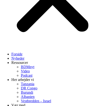
Forside
Nyheder
Ressourcer
BDMnyt
Video
Podcast
Her arbejder vi
Tanzania
DR Congo
Burundi
Albanien
Vestbredden – Israel
Vær med