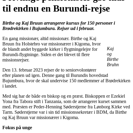
til endnu en Burundi-rejse
Birthe og Kaj Bruun arrangerer kursus for 150 personer i
Brødrekirken i Bujumbura. Rejser ud i februar.
En gang missionær, altid missionær. Birthe og Kaj
Bruun fra Holstebro var missionærer i Kigoma, hvor
Kaj
de blandt andet byggede kirker i flygtningelejre for
og
Burundi-flygtninge. Siden er det blevet til flere
Birthe
missionsrejser.
Bruhn
Den 13. februar 2023 rejser de to seniorvolontører
efter planen ud igen. Denne gang til Burundis hovedstad
Bujumbura, hvor de skal undervise 150 medlemmer af Brødrekirken
i landet.
Med sig har de både en biskop og en præst. Biskoppen er Ezekiel
Yona fra Tabora stift i Tanzania, som de arrangerer kurset sammen
med. Præsten er Peder-Henning Søderstjerne fra Lønborg Kirke ved
Tarm. Søderstjerne var i sin tid missionssekretær i BDM, da Birthe
og Kaj Bruun var missionærer i Kigoma.
Fokus på unge