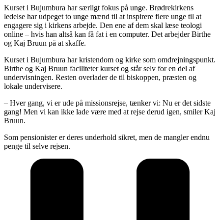
Kurset i Bujumbura har særligt fokus på unge. Brødrekirkens
ledelse har udpeget to unge mænd til at inspirere flere unge til at
engagere sig i kirkens arbejde. Den ene af dem skal læse teologi
online – hvis han altså kan få fat i en computer. Det arbejder Birthe
og Kaj Bruun på at skaffe.
Kurset i Bujumbura har kristendom og kirke som omdrejningspunkt.
Birthe og Kaj Bruun faciliteter kurset og står selv for en del af
undervisningen. Resten overlader de til biskoppen, præsten og
lokale undervisere.
– Hver gang, vi er ude på missionsrejse, tænker vi: Nu er det sidste
gang! Men vi kan ikke lade være med at rejse derud igen, smiler Kaj
Bruun.
Som pensionister er deres underhold sikret, men de mangler endnu
penge til selve rejsen.