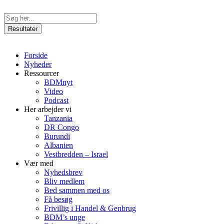
Videre
til
Search
indhold
...
Resultater
Forside
Nyheder
Ressourcer
BDMnyt
Video
Podcast
Her arbejder vi
Tanzania
DR Congo
Burundi
Albanien
Vestbredden – Israel
Vær med
Nyhedsbrev
Bliv medlem
Bed sammen med os
Få besøg
Frivillig i Handel & Genbrug
BDM’s unge