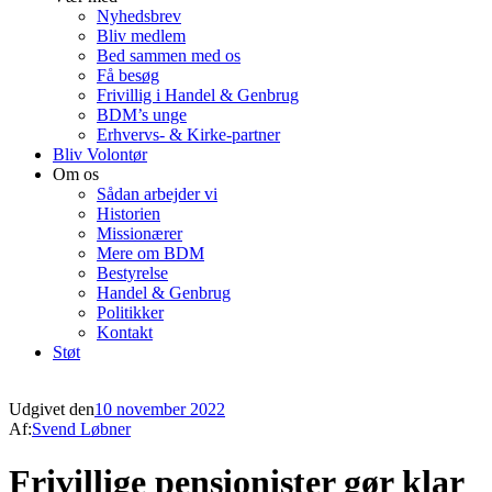
Nyhedsbrev
Bliv medlem
Bed sammen med os
Få besøg
Frivillig i Handel & Genbrug
BDM’s unge
Erhvervs- & Kirke-partner
Bliv Volontør
Om os
Sådan arbejder vi
Historien
Missionærer
Mere om BDM
Bestyrelse
Handel & Genbrug
Politikker
Kontakt
Støt
Udgivet den
10 november 2022
Af:
Svend Løbner
Frivillige pensionister gør klar