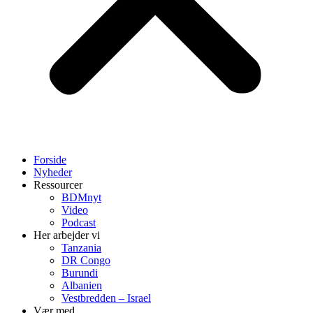
Forside
Nyheder
Ressourcer
BDMnyt
Video
Podcast
Her arbejder vi
Tanzania
DR Congo
Burundi
Albanien
Vestbredden – Israel
Vær med