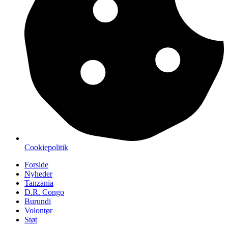
Cookiepolitik
Forside
Nyheder
Tanzania
D.R. Congo
Burundi
Volontør
Støt