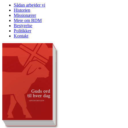
Sådan arbejder vi
Historien
Missionærer
Mere om BDM
Bestyrelse
Politikker
Kontakt