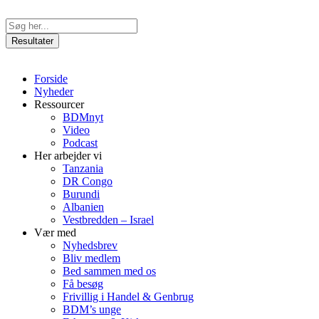
Videre
til
Search
indhold
...
Resultater
Forside
Nyheder
Ressourcer
BDMnyt
Video
Podcast
Her arbejder vi
Tanzania
DR Congo
Burundi
Albanien
Vestbredden – Israel
Vær med
Nyhedsbrev
Bliv medlem
Bed sammen med os
Få besøg
Frivillig i Handel & Genbrug
BDM’s unge