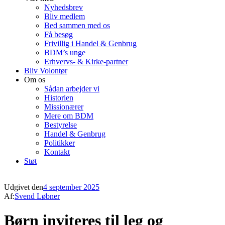
Nyhedsbrev
Bliv medlem
Bed sammen med os
Få besøg
Frivillig i Handel & Genbrug
BDM’s unge
Erhvervs- & Kirke-partner
Bliv Volontør
Om os
Sådan arbejder vi
Historien
Missionærer
Mere om BDM
Bestyrelse
Handel & Genbrug
Politikker
Kontakt
Støt
Udgivet den
4 september 2025
Af:
Svend Løbner
Børn inviteres til leg og