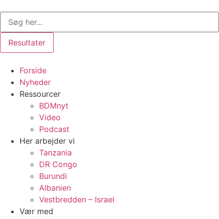
Videre
Search
til
...
indhold
Resultater
Forside
Nyheder
Ressourcer
BDMnyt
Video
Podcast
Her arbejder vi
Tanzania
DR Congo
Burundi
Albanien
Vestbredden – Israel
Vær med