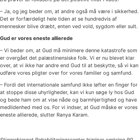
– Ja, og jeg beder om, at andre også må være i sikkerhed.
Det er forfærdeligt hele tiden at se hundredvis af
mennesker blive dræbt, enten ved vold, sygdom eller sult.
Gud er vores eneste allierede
– Vi beder om, at Gud må minimere denne katastrofe som
er overgået det palæstinensiske folk. Vi er nu blevet klar
over, at vi ikke har andre end Gud til at beskytte, så vi kan
udføre vores pligter over for vores familier og samfund.
– Fordi det internationale samfund ikke løfter en finger for
at stoppe disse uhyrligheder, kan vi kun søge ly hos Gud
og bede ham om at vise nåde og barmhjertighed og have
medlidenhed med os. For vi indser, at Gud måske er vores
eneste allierede, slutter Ranya Karam.
Stjernebjerget Rehabiliteringscenter hjælper omkring 90