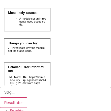
Search
...
Resultater
Forside