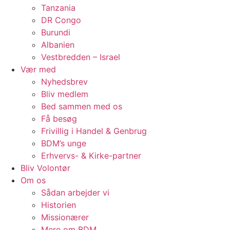
Tanzania
DR Congo
Burundi
Albanien
Vestbredden – Israel
Vær med
Nyhedsbrev
Bliv medlem
Bed sammen med os
Få besøg
Frivillig i Handel & Genbrug
BDM’s unge
Erhvervs- & Kirke-partner
Bliv Volontør
Om os
Sådan arbejder vi
Historien
Missionærer
Mere om BDM