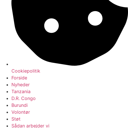
Cookiepolitik
Forside
Nyheder
Tanzania
D.R. Congo
Burundi
Volontør
Støt
Sådan arbejder vi