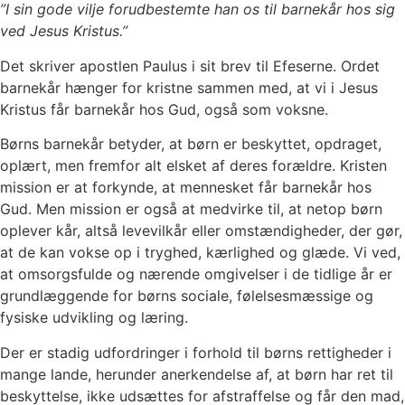
”I sin gode vilje forudbestemte han os til barnekår hos sig
ved Jesus Kristus.”
Det skriver apostlen Paulus i sit brev til Efeserne. Ordet
barnekår hænger for kristne sammen med, at vi i Jesus
Kristus får barnekår hos Gud, også som voksne.
Børns barnekår betyder, at børn er beskyttet, opdraget,
oplært, men fremfor alt elsket af deres forældre. Kristen
mission er at forkynde, at mennesket får barnekår hos
Gud. Men mission er også at medvirke til, at netop børn
oplever kår, altså levevilkår eller omstændigheder, der gør,
at de kan vokse op i tryghed, kærlighed og glæde. Vi ved,
at omsorgsfulde og nærende omgivelser i de tidlige år er
grundlæggende for børns sociale, følelsesmæssige og
fysiske udvikling og læring.
Der er stadig udfordringer i forhold til børns rettigheder i
mange lande, herunder anerkendelse af, at børn har ret til
beskyttelse, ikke udsættes for afstraffelse og får den mad,