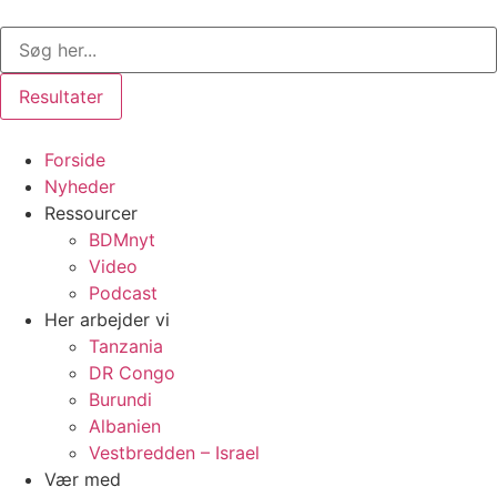
Videre
Search
til
...
indhold
Resultater
Forside
Nyheder
Ressourcer
BDMnyt
Video
Podcast
Her arbejder vi
Tanzania
DR Congo
Burundi
Albanien
Vestbredden – Israel
Vær med