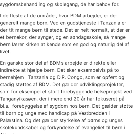
sygdomsbehandling og skolegang, de har behov for.
I de fleste af de områder, hvor BDM arbejder, er der
generelt mange børn. Ved en gudstjeneste i Tanzania er
der tit mange børn til stede. Det er helt normalt, at der er
et børnekor, der synger, og en søndagsskole, så mange
børn lærer kirken at kende som en god og naturlig del af
livet.
En ganske stor del af BDM’s arbejde er direkte eller
indirekte at hjælpe børn. Det sker eksempelvis på to
børnehjem i Tanzania og D.R. Congo, som er opført og
stadig støttes af BDM. Det gælder udviklingsprojekter,
som for eksempel et stort forebyggende helseprojekt ved
Tanganyikasøen, der i mere end 20 år har fokuseret på
bl.a. forebyggelse af sygdom hos børn. Det gælder støtte
til børn og unge med handicap på Vestbredden i
Palæstina. Og det gælder styrkelse af børns og unges
skolekundskaber og forkyndelse af evangeliet til børn i