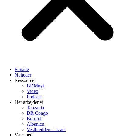
Forside
Nyheder
Ressourcer
BDMnyt
Video
Podcast
Her arbejder vi
Tanzania
DR Congo
Burundi
Albanien
Vestbredden – Israel
Vær med