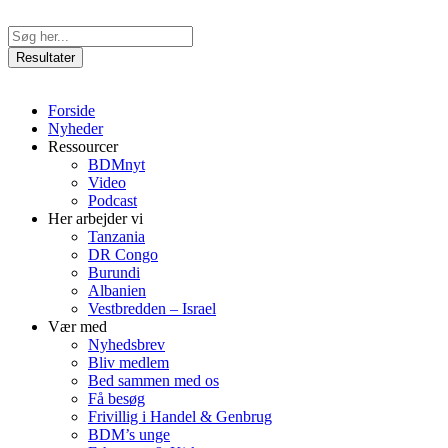
Videre
til
Search
indhold
...
Resultater
Forside
Nyheder
Ressourcer
BDMnyt
Video
Podcast
Her arbejder vi
Tanzania
DR Congo
Burundi
Albanien
Vestbredden – Israel
Vær med
Nyhedsbrev
Bliv medlem
Bed sammen med os
Få besøg
Frivillig i Handel & Genbrug
BDM’s unge