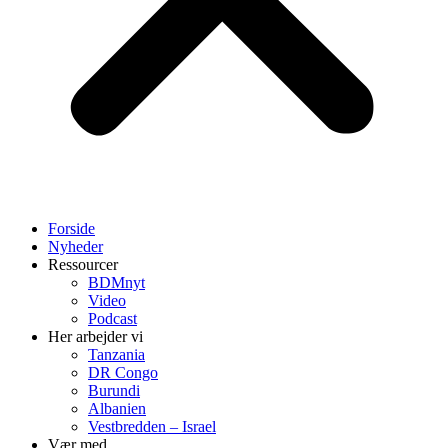
Forside
Nyheder
Ressourcer
BDMnyt
Video
Podcast
Her arbejder vi
Tanzania
DR Congo
Burundi
Albanien
Vestbredden – Israel
Vær med