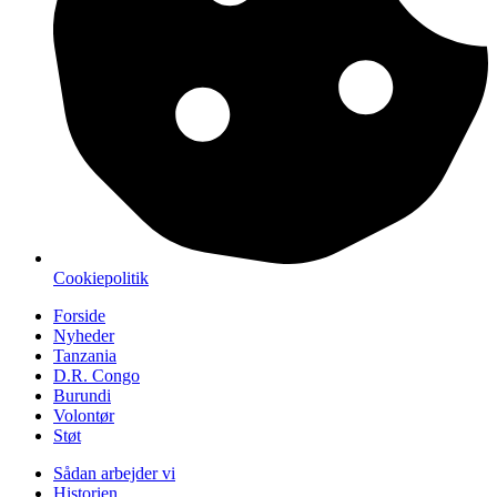
Cookiepolitik
Forside
Nyheder
Tanzania
D.R. Congo
Burundi
Volontør
Støt
Sådan arbejder vi
Historien