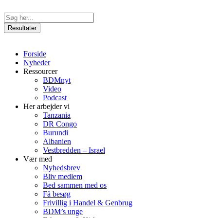
Videre
til
Search
indhold
...
Resultater
Forside
Nyheder
Ressourcer
BDMnyt
Video
Podcast
Her arbejder vi
Tanzania
DR Congo
Burundi
Albanien
Vestbredden – Israel
Vær med
Nyhedsbrev
Bliv medlem
Bed sammen med os
Få besøg
Frivillig i Handel & Genbrug
BDM’s unge