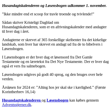
Husandagtskalenderen og Løsensbogen udkommer 1. november.
”Ikke mindre end et scoop for travle troende og tvivlende!”
Sådan skriver Kristeligt Dagblad om
Husandagtskalenderen, som er en afrivningskalender med andagter
til hver dag i året.
Andagterne er skrevet af 365 forskellige skribenter fra det kirkelige
landskab, som hver har skrevet en andagt ud fra de to bibelvers i
Løsensbogen.
I Løsensbogen er der hver dag et løsensord fra Det Gamle
Testamente og en læretekst fra Det Nye Testamente. Der er hver dag
også et vers fra salmebogen.
Løsensbogen udgives på godt 40 sprog, og den bruges over hele
verden.
Årsløsen for 2024 er: ”Alting hos jer skal ske i kærlighed.” (Første
Korintherbrev 16,14)
Husandagtskalenderen
og
Løsensbogen
kan købes gennem
Adventsstjerner.dk
.