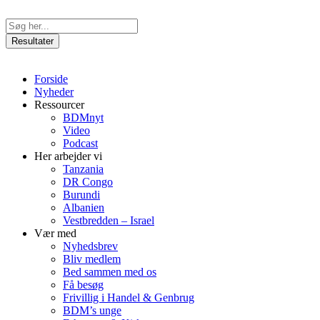
Videre
til
Search
indhold
...
Resultater
Forside
Nyheder
Ressourcer
BDMnyt
Video
Podcast
Her arbejder vi
Tanzania
DR Congo
Burundi
Albanien
Vestbredden – Israel
Vær med
Nyhedsbrev
Bliv medlem
Bed sammen med os
Få besøg
Frivillig i Handel & Genbrug
BDM’s unge