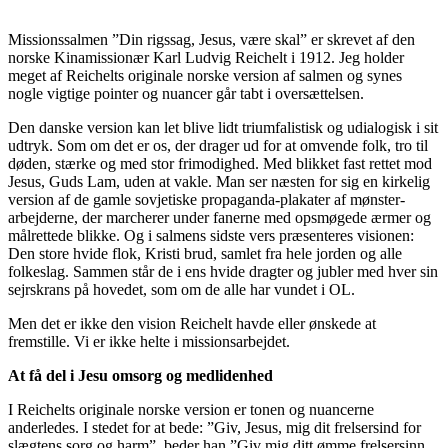
Missionssalmen ”Din rigssag, Jesus, være skal” er skrevet af den
norske Kinamissionær Karl Ludvig Reichelt i 1912. Jeg holder
meget af Reichelts originale norske version af salmen og synes
nogle vigtige pointer og nuancer går tabt i oversættelsen.
Den danske version kan let blive lidt triumfalistisk og udialogisk i sit
udtryk. Som om det er os, der drager ud for at omvende folk, tro til
døden, stærke og med stor frimodighed. Med blikket fast rettet mod
Jesus, Guds Lam, uden at vakle. Man ser næsten for sig en kirkelig
version af de gamle sovjetiske propaganda-plakater af mønster-
arbejderne, der marcherer under fanerne med opsmøgede ærmer og
målrettede blikke. Og i salmens sidste vers præsenteres visionen:
Den store hvide flok, Kristi brud, samlet fra hele jorden og alle
folkeslag. Sammen står de i ens hvide dragter og jubler med hver sin
sejrskrans på hovedet, som om de alle har vundet i OL.
Men det er ikke den vision Reichelt havde eller ønskede at
fremstille. Vi er ikke helte i missionsarbejdet.
At få del i Jesu omsorg og medlidenhed
I Reichelts originale norske version er tonen og nuancerne
anderledes. I stedet for at bede: ”Giv, Jesus, mig dit frelsersind for
slægtens sorg og harm”, beder han ”Giv mig ditt ømme frelsersinn