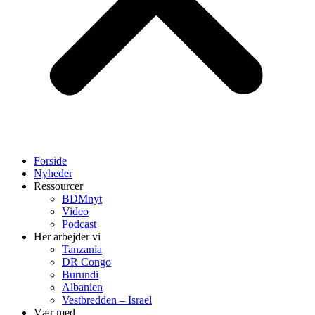
Forside
Nyheder
Ressourcer
BDMnyt
Video
Podcast
Her arbejder vi
Tanzania
DR Congo
Burundi
Albanien
Vestbredden – Israel
Vær med