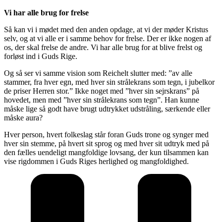
Vi har alle brug for frelse
Så kan vi i mødet med den anden opdage, at vi der møder Kristus
selv, og at vi alle er i samme behov for frelse. Der er ikke nogen af
os, der skal frelse de andre. Vi har alle brug for at blive frelst og
forløst ind i Guds Rige.
Og så ser vi samme vision som Reichelt slutter med: ”av alle
stammer, fra hver egn, med hver sin strålekrans som tegn, i jubelkor
de priser Herren stor.” Ikke noget med ”hver sin sejrskrans” på
hovedet, men med ”hver sin strålekrans som tegn”. Han kunne
måske lige så godt have brugt udtrykket udstråling, særkende eller
måske aura?
Hver person, hvert folkeslag står foran Guds trone og synger med
hver sin stemme, på hvert sit sprog og med hver sit udtryk med på
den fælles uendeligt mangfoldige lovsang, der kun tilsammen kan
vise rigdommen i Guds Riges herlighed og mangfoldighed.