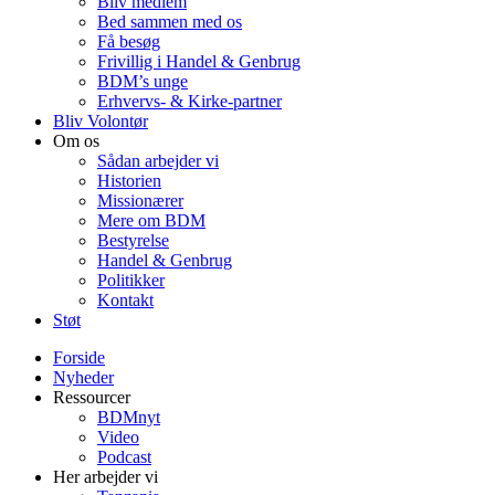
Bliv medlem
Bed sammen med os
Få besøg
Frivillig i Handel & Genbrug
BDM’s unge
Erhvervs- & Kirke-partner
Bliv Volontør
Om os
Sådan arbejder vi
Historien
Missionærer
Mere om BDM
Bestyrelse
Handel & Genbrug
Politikker
Kontakt
Støt
Forside
Nyheder
Ressourcer
BDMnyt
Video
Podcast
Her arbejder vi