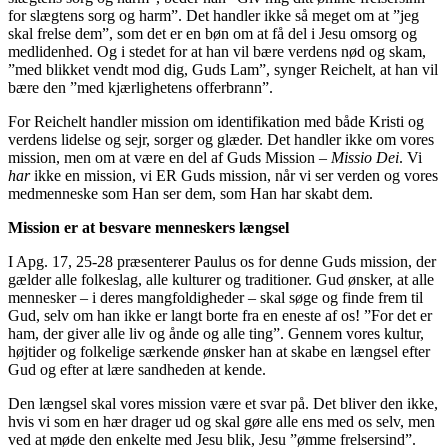
for slægtens sorg og harm”. Det handler ikke så meget om at ”jeg
skal frelse dem”, som det er en bøn om at få del i Jesu omsorg og
medlidenhed. Og i stedet for at han vil bære verdens nød og skam,
”med blikket vendt mod dig, Guds Lam”, synger Reichelt, at han vil
bære den ”med kjærlighetens offerbrann”.
For Reichelt handler mission om identifikation med både Kristi og
verdens lidelse og sejr, sorger og glæder. Det handler ikke om vores
mission, men om at være en del af Guds Mission –
Missio Dei
. Vi
har
ikke en mission, vi ER Guds mission, når vi ser verden og vores
medmenneske som Han ser dem, som Han har skabt dem.
Mission er at besvare menneskers længsel
I Apg. 17, 25-28 præsenterer Paulus os for denne Guds mission, der
gælder alle folkeslag, alle kulturer og traditioner. Gud ønsker, at alle
mennesker – i deres mangfoldigheder – skal søge og finde frem til
Gud, selv om han ikke er langt borte fra en eneste af os! ”For det er
ham, der giver alle liv og ånde og alle ting”. Gennem vores kultur,
højtider og folkelige særkende ønsker han at skabe en længsel efter
Gud og efter at lære sandheden at kende.
Den længsel skal vores mission være et svar på. Det bliver den ikke,
hvis vi som en hær drager ud og skal gøre alle ens med os selv, men
ved at møde den enkelte med Jesu blik, Jesu ”ømme frelsersind”.