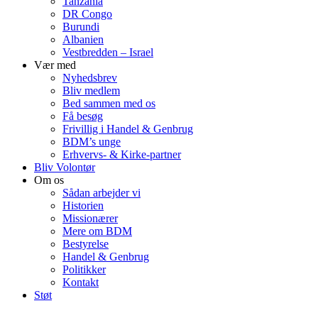
Tanzania
DR Congo
Burundi
Albanien
Vestbredden – Israel
Vær med
Nyhedsbrev
Bliv medlem
Bed sammen med os
Få besøg
Frivillig i Handel & Genbrug
BDM’s unge
Erhvervs- & Kirke-partner
Bliv Volontør
Om os
Sådan arbejder vi
Historien
Missionærer
Mere om BDM
Bestyrelse
Handel & Genbrug
Politikker
Kontakt
Støt